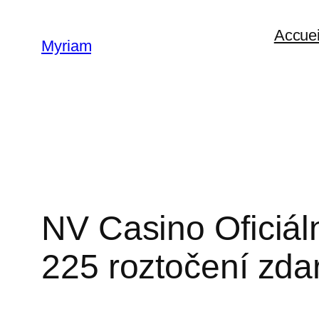
Accuei
Myriam
NV Casino Oficiál
225 roztočení zd