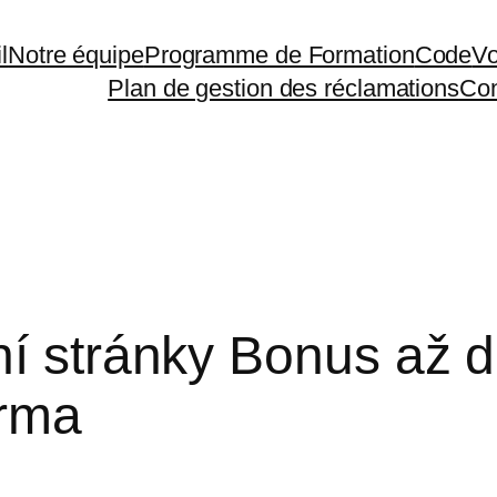
l
Notre équipe
Programme de Formation
Code
Vo
Plan de gestion des réclamations
Con
ní stránky Bonus až 
arma