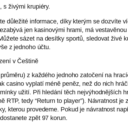
s živými krupiéry.
 důležité informace, díky kterým se dozvíte víc
 nezabývá jen kasinovými hrami, má vestavěnou
žete sázet na desítky sportů, sledovat živé ku
vše z jednoho účtu.
zení v Češtině
(v průměru) z každého jednoho zatočení na hra
k casino vyplatí méně peněz, než do nich hráč
ínky užití. Při hledání těch nejvýhodnějších h
ně RTP, tedy “Return to player”). Návratnost j
ky, kterou provedeme. Pokud je návratnost nap
dostanete zpět 97 korun.