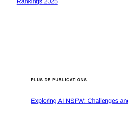
Rankings 2025
PLUS DE PUBLICATIONS
Exploring AI NSFW: Challenges a