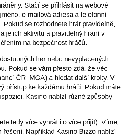
ráněny. Stačí se přihlásit na webové
e jméno, e-mailová adresa a telefonní
a. Pokud se rozhodnete hrát pravidelně,
jejich aktivitu a pravidelný hraní v
měřením na bezpečnost hráčů.
nedostupných her nebo nevyplacených
azbu. Pokud se vám přesto zdá, že věc
nancí ČR, MGA) a hledat další kroky. V
rový přístup ke každému hráči. Pokud máte
ispozici. Kasino nabízí různé způsoby
tedy více vyhrát i o více přijít). Víme,
h řešení. Například Kasino Bizzo nabízí