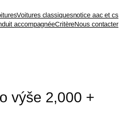
itures
Voitures classiques
notice aac et cs
duit accompagnée
Critère
Nous contacter
do výše 2,000 +