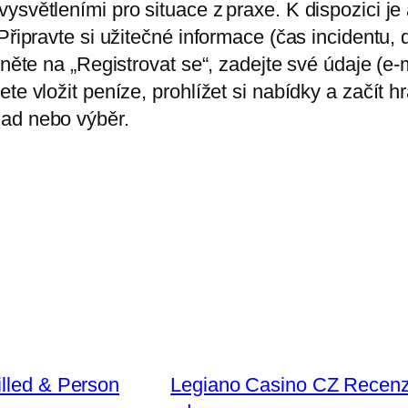
světleními pro situace z praxe. K dispozici je a
Připravte si užitečné informace (čas incidentu,
něte na „Registrovat se“, zadejte své údaje (e-m
te vložit peníze, prohlížet si nabídky a začít 
lad nebo výběr.
illed & Person
Legiano Casino CZ Recenze