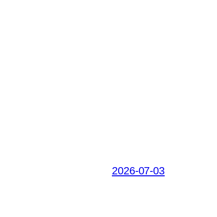
2026-07-03