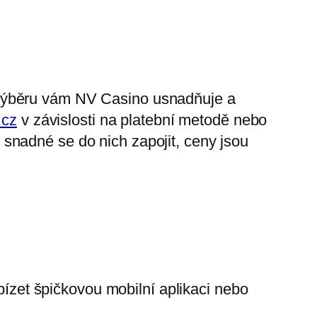
 výběru vám NV Casino usnadňuje a
.cz
v závislosti na platební metodě nebo
snadné se do nich zapojit, ceny jsou
ízet špičkovou mobilní aplikaci nebo