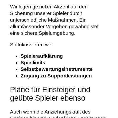
Wir legen gezielten Akzent auf den
Sicherung unserer Spieler durch
unterschiedliche Maßnahmen. Ein
allumfassender Vorgehen gewährleistet
eine sichere Spielumgebung.
So fokussieren wir:
Spieleraufklärung
Spiellimits
Selbstbewertungsinstrumente
Zugang zu Supportleistungen
Pläne für Einsteiger und
geübte Spieler ebenso
Auch wenn die Anziehungskraft des