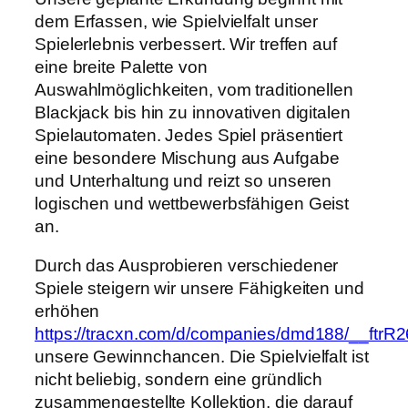
dem Erfassen, wie Spielvielfalt unser
Spielerlebnis verbessert. Wir treffen auf
eine breite Palette von
Auswahlmöglichkeiten, vom traditionellen
Blackjack bis hin zu innovativen digitalen
Spielautomaten. Jedes Spiel präsentiert
eine besondere Mischung aus Aufgabe
und Unterhaltung und reizt so unseren
logischen und wettbewerbsfähigen Geist
an.
Durch das Ausprobieren verschiedener
Spiele steigern wir unsere Fähigkeiten und
erhöhen
https://tracxn.com/d/companies/dmd188/_
unsere Gewinnchancen. Die Spielvielfalt ist
nicht beliebig, sondern eine gründlich
zusammengestellte Kollektion, die darauf