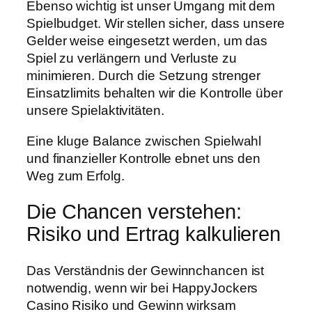
Ebenso wichtig ist unser Umgang mit dem
Spielbudget. Wir stellen sicher, dass unsere
Gelder weise eingesetzt werden, um das
Spiel zu verlängern und Verluste zu
minimieren. Durch die Setzung strenger
Einsatzlimits behalten wir die Kontrolle über
unsere Spielaktivitäten.
Eine kluge Balance zwischen Spielwahl
und finanzieller Kontrolle ebnet uns den
Weg zum Erfolg.
Die Chancen verstehen:
Risiko und Ertrag kalkulieren
Das Verständnis der Gewinnchancen ist
notwendig, wenn wir bei HappyJockers
Casino Risiko und Gewinn wirksam