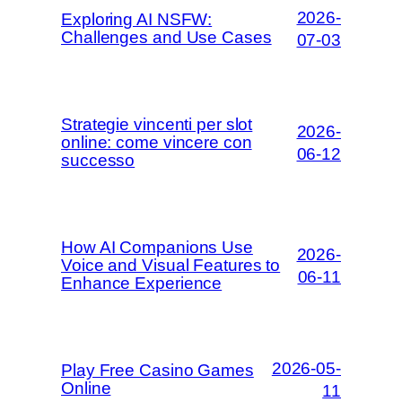
2026-
Exploring AI NSFW:
Challenges and Use Cases
07-03
Strategie vincenti per slot
2026-
online: come vincere con
06-12
successo
How AI Companions Use
2026-
Voice and Visual Features to
06-11
Enhance Experience
2026-05-
Play Free Casino Games
Online
11