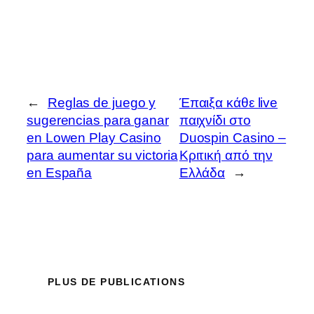
←
Reglas de juego y
Έπαιξα κάθε live
sugerencias para ganar
παιχνίδι στο
en Lowen Play Casino
Duospin Casino –
para aumentar su victoria
Κριτική από την
en España
Ελλάδα
→
PLUS DE PUBLICATIONS