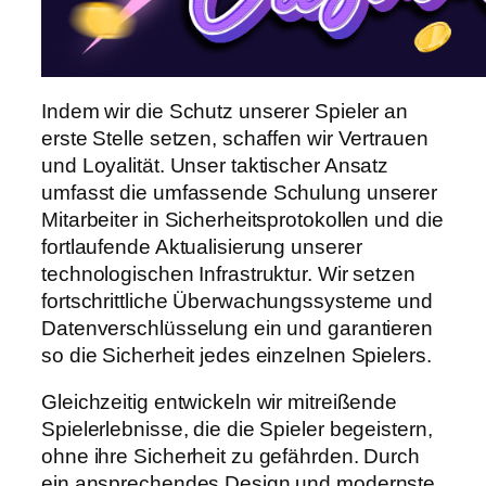
Indem wir die Schutz unserer Spieler an
erste Stelle setzen, schaffen wir Vertrauen
und Loyalität. Unser taktischer Ansatz
umfasst die umfassende Schulung unserer
Mitarbeiter in Sicherheitsprotokollen und die
fortlaufende Aktualisierung unserer
technologischen Infrastruktur. Wir setzen
fortschrittliche Überwachungssysteme und
Datenverschlüsselung ein und garantieren
so die Sicherheit jedes einzelnen Spielers.
Gleichzeitig entwickeln wir mitreißende
Spielerlebnisse, die die Spieler begeistern,
ohne ihre Sicherheit zu gefährden. Durch
ein ansprechendes Design und modernste