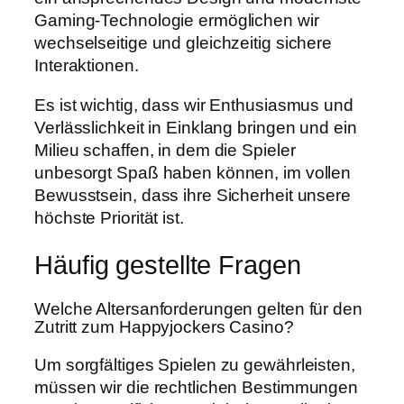
Gaming-Technologie ermöglichen wir
wechselseitige und gleichzeitig sichere
Interaktionen.
Es ist wichtig, dass wir Enthusiasmus und
Verlässlichkeit in Einklang bringen und ein
Milieu schaffen, in dem die Spieler
unbesorgt Spaß haben können, im vollen
Bewusstsein, dass ihre Sicherheit unsere
höchste Priorität ist.
Häufig gestellte Fragen
Welche Altersanforderungen gelten für den
Zutritt zum Happyjockers Casino?
Um sorgfältiges Spielen zu gewährleisten,
müssen wir die rechtlichen Bestimmungen