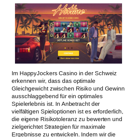
Im HappyJockers Casino in der Schweiz
erkennen wir, dass das optimale
Gleichgewicht zwischen Risiko und Gewinn
ausschlaggebend für ein optimales
Spielerlebnis ist. In Anbetracht der
vielfältigen Spieloptionen ist es erforderlich,
die eigene Risikotoleranz zu bewerten und
zielgerichtet Strategien für maximale
Ergebnisse zu entwickeln. Indem wir die