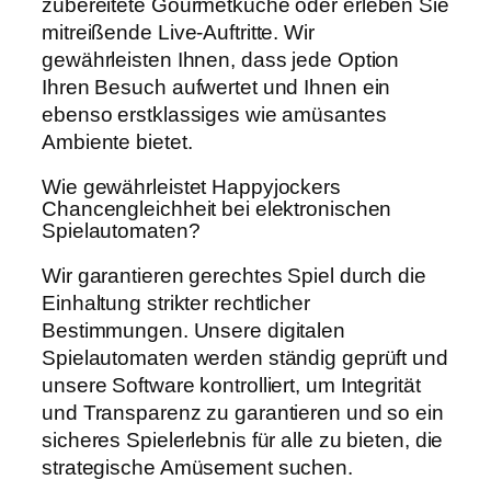
zubereitete Gourmetküche oder erleben Sie
mitreißende Live-Auftritte. Wir
gewährleisten Ihnen, dass jede Option
Ihren Besuch aufwertet und Ihnen ein
ebenso erstklassiges wie amüsantes
Ambiente bietet.
Wie gewährleistet Happyjockers
Chancengleichheit bei elektronischen
Spielautomaten?
Wir garantieren gerechtes Spiel durch die
Einhaltung strikter rechtlicher
Bestimmungen. Unsere digitalen
Spielautomaten werden ständig geprüft und
unsere Software kontrolliert, um Integrität
und Transparenz zu garantieren und so ein
sicheres Spielerlebnis für alle zu bieten, die
strategische Amüsement suchen.