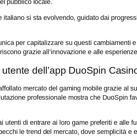
el pubblico locale.
italiano si sta evolvendo, guidato dai progress
unica per capitalizzare su questi cambiamenti e
riscono grazie all’innovazione e alle esperienze
ia utente dell’app DuoSpin Casin
ffollato mercato del gaming mobile grazie al suo
lutazione professionale mostra che DuoSpin fav
utenti di entrare ai loro game preferiti e alle f
ecchi le trend del mercato, dove semplicità e 