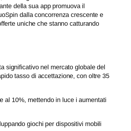
gante della sua app promuova il
uoSpin dalla concorrenza crescente e
e offerte uniche che stanno catturando
ta significativo nel mercato globale del
apido tasso di accettazione, con oltre 35
re al 10%, mettendo in luce i aumentati
luppando giochi per dispositivi mobili