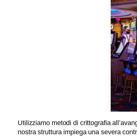
Utilizziamo metodi di crittografia all’avang
nostra struttura impiega una severa contro