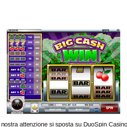
la nostra attenzione si sposta su DuoSpin Casin