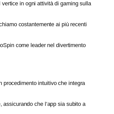
vertice in ogni attività di gaming sulla
ichiamo costantemente ai più recenti
uoSpin come leader nel divertimento
un procedimento intuitivo che integra
 assicurando che l’app sia subito a