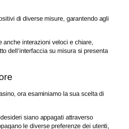
sitivi di diverse misure, garantendo agli
anche interazioni veloci e chiare,
tto dell’interfaccia su misura si presenta
tore
Casino, ora esaminiamo la sua scelta di
 desideri siano appagati attraverso
ppagano le diverse preferenze dei utenti,