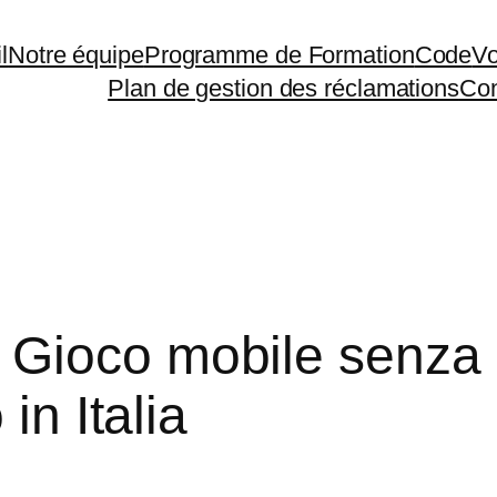
l
Notre équipe
Programme de Formation
Code
Vo
Plan de gestion des réclamations
Con
Gioco mobile senza i
in Italia