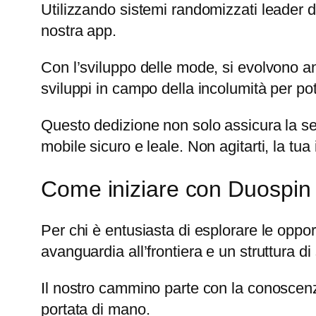
Utilizzando sistemi randomizzati leader del
nostra app.
Con l’sviluppo delle mode, si evolvono a
sviluppi in campo della incolumità per pot
Questo dedizione non solo assicura la se
mobile sicuro e leale. Non agitarti, la tua 
Come iniziare con Duospin C
Per chi è entusiasta di esplorare le oppor
avanguardia all’frontiera e un struttura d
Il nostro cammino parte con la conoscenz
portata di mano.