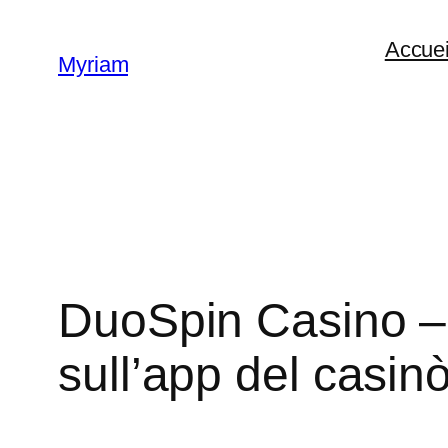
Accuei
Myriam
DuoSpin Casino – 
sull’app del casinò 