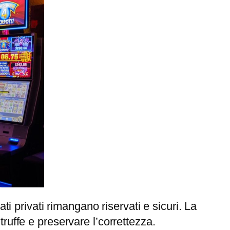
ati privati rimangano riservati e sicuri. La
truffe e preservare l’correttezza.