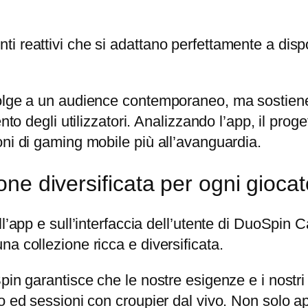
 reattivi che si adattano perfettamente a dispo
olge a un audience contemporaneo, ma sostiene 
nto degli utilizzatori. Analizzando l’app, il proge
ni di gaming mobile più all’avanguardia.
ione diversificata per ogni gioca
ll’app e sull’interfaccia dell’utente di DuoSpin 
a collezione ricca e diversificata.
pin garantisce che le nostre esigenze e i nostri
o ed sessioni con croupier dal vivo. Non solo a