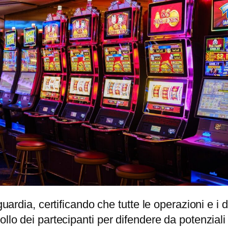
uardia, certificando che tutte le operazioni e i d
llo dei partecipanti per difendere da potenziali 