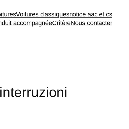
itures
Voitures classiques
notice aac et cs
duit accompagnée
Critère
Nous contacter
nterruzioni