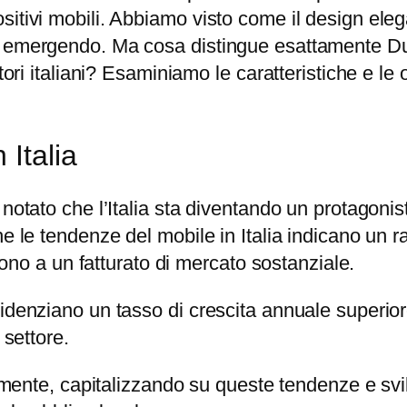
sitivi mobili. Abbiamo visto come il design ele
a, emergendo. Ma cosa distingue esattamente D
atori italiani? Esaminiamo le caratteristiche e l
 Italia
notato che l’Italia sta diventando un protagonis
e le tendenze del mobile in Italia indicano un r
scono a un fatturato di mercato sostanziale.
videnziano un tasso di crescita annuale superio
 settore.
damente, capitalizzando su queste tendenze e svi