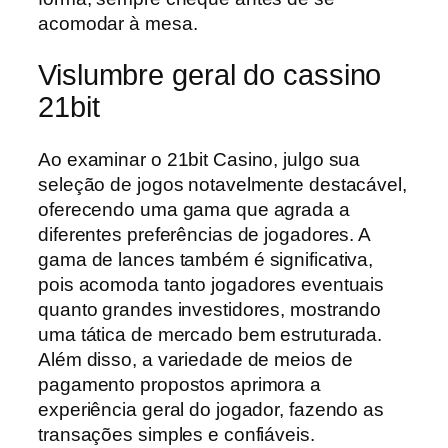
acomodar à mesa.
Vislumbre geral do cassino
21bit
Ao examinar o 21bit Casino, julgo sua
seleção de jogos notavelmente destacável,
oferecendo uma gama que agrada a
diferentes preferências de jogadores. A
gama de lances também é significativa,
pois acomoda tanto jogadores eventuais
quanto grandes investidores, mostrando
uma tática de mercado bem estruturada.
Além disso, a variedade de meios de
pagamento propostos aprimora a
experiência geral do jogador, fazendo as
transações simples e confiáveis.