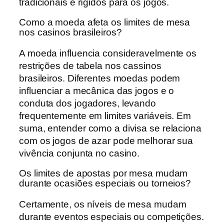
tradicionais e rígidos para os jogos.
Como a moeda afeta os limites de mesa
nos casinos brasileiros?
A moeda influencia consideravelmente os
restrições de tabela nos cassinos
brasileiros. Diferentes moedas podem
influenciar a mecânica das jogos e o
conduta dos jogadores, levando
frequentemente em limites variáveis. Em
suma, entender como a divisa se relaciona
com os jogos de azar pode melhorar sua
vivência conjunta no casino.
Os limites de apostas por mesa mudam
durante ocasiões especiais ou torneios?
Certamente, os níveis de mesa mudam
durante eventos especiais ou competições.