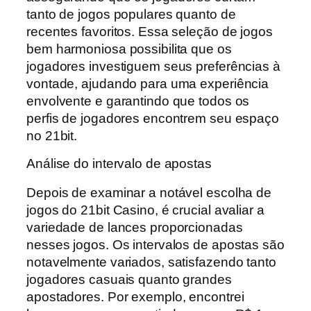
tanto de jogos populares quanto de
recentes favoritos. Essa seleção de jogos
bem harmoniosa possibilita que os
jogadores investiguem seus preferências à
vontade, ajudando para uma experiência
envolvente e garantindo que todos os
perfis de jogadores encontrem seu espaço
no 21bit.
Análise do intervalo de apostas
Depois de examinar a notável escolha de
jogos do 21bit Casino, é crucial avaliar a
variedade de lances proporcionadas
nesses jogos. Os intervalos de apostas são
notavelmente variados, satisfazendo tanto
jogadores casuais quanto grandes
apostadores. Por exemplo, encontrei