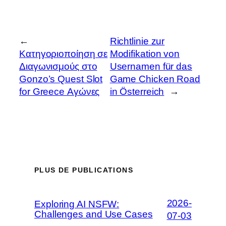
←
Richtlinie zur
Κατηγοριοποίηση σε
Modifikation von
Διαγωνισμούς στο
Usernamen für das
Gonzo’s Quest Slot
Game Chicken Road
for Greece Αγώνες
in Österreich
→
PLUS DE PUBLICATIONS
2026-
Exploring AI NSFW:
Challenges and Use Cases
07-03