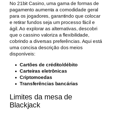
No 21bit Casino, uma gama de formas de
pagamento aumenta a comodidade geral
para os jogadores, garantindo que colocar
e retirar fundos seja um processo fácil e
ágil. Ao explorar as alternativas, descobri
que o cassino valoriza a flexibilidade,
cobrindo a diversas preferências. Aqui está
uma concisa descrição dos meios
disponíveis:
Cartões de crédito/débito
Carteiras eletrônicas
Criptomoedas
Transferências bancárias
Limites da mesa de
Blackjack