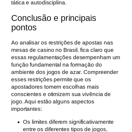
tática e autodisciplina.
Conclusão e principais
pontos
Ao analisar os restrições de apostas nas
mesas de casino no Brasil, fica claro que
essas regulamentações desempenham um
função fundamental na formação do
ambiente dos jogos de azar. Compreender
esses restrições permite que os
apostadores tomem escolhas mais
conscientes e otimizem sua vivência de
jogo. Aqui estão alguns aspectos
importantes:
Os limites diferem significativamente
entre os diferentes tipos de jogos,