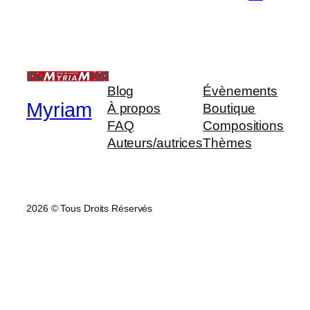
Blog
Évènements
Myriam
À propos
Boutique
FAQ
Compositions
Auteurs/autrices
Thèmes
2026 © Tous Droits Réservés