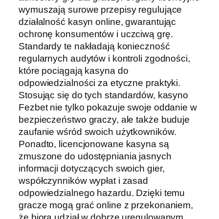
wymuszają surowe przepisy regulujące
działalność kasyn online, gwarantując
ochronę konsumentów i uczciwą grę.
Standardy te nakładają konieczność
regularnych audytów i kontroli zgodności,
które pociągają kasyna do
odpowiedzialności za etyczne praktyki.
Stosując się do tych standardów, kasyno
Fezbet nie tylko pokazuje swoje oddanie w
bezpieczeństwo graczy, ale także buduje
zaufanie wśród swoich użytkowników.
Ponadto, licencjonowane kasyna są
zmuszone do udostępniania jasnych
informacji dotyczących swoich gier,
współczynników wypłat i zasad
odpowiedzialnego hazardu. Dzięki temu
gracze mogą grać online z przekonaniem,
że biorą udział w dobrze uregulowanym