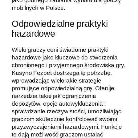
jako godnego zaufania wyboru dla graczy
mobilnych w Polsce.
Odpowiedzialne praktyki
hazardowe
Wielu graczy ceni świadome praktyki
hazardowe jako kluczowe do stworzenia
chronionego i przyjemnego środowiska gry.
Kasyno Fezbet dostrzega tę potrzebę,
wprowadzając wielorakie strategie
promujące odpowiedzialną grę. Oferuje
narzędzia takie jak ograniczenia
depozytów, opcje autowykluczenia i
sprawdzanie rzeczywistości, umożliwiając
graczom skutecznie kontrolować swoimi
przyzwyczajeniami hazardowymi. Funkcje
te dają możliwość graczom ustalać