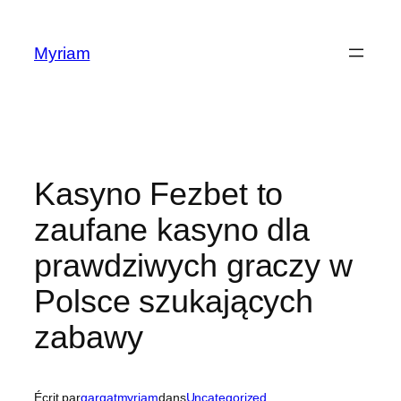
Myriam
Kasyno Fezbet to
zaufane kasyno dla
prawdziwych graczy w
Polsce szukających
zabawy
Écrit par
gargatmyriam
dans
Uncategorized