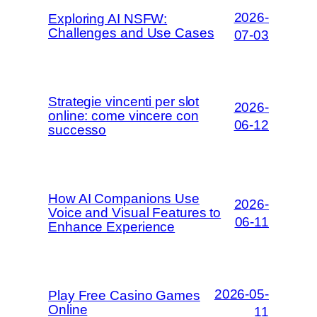
2026-
Exploring AI NSFW:
Challenges and Use Cases
07-03
Strategie vincenti per slot
2026-
online: come vincere con
06-12
successo
How AI Companions Use
2026-
Voice and Visual Features to
06-11
Enhance Experience
2026-05-
Play Free Casino Games
Online
11