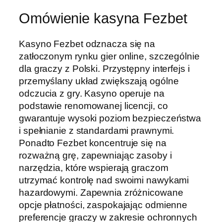
Omówienie kasyna Fezbet
Kasyno Fezbet odznacza się na
zatłoczonym rynku gier online, szczególnie
dla graczy z Polski. Przystępny interfejs i
przemyślany układ zwiększają ogólne
odczucia z gry. Kasyno operuje na
podstawie renomowanej licencji, co
gwarantuje wysoki poziom bezpieczeństwa
i spełnianie z standardami prawnymi.
Ponadto Fezbet koncentruje się na
rozważną grę, zapewniając zasoby i
narzędzia, które wspierają graczom
utrzymać kontrolę nad swoimi nawykami
hazardowymi. Zapewnia zróżnicowane
opcje płatności, zaspokajając odmienne
preferencje graczy w zakresie ochronnych