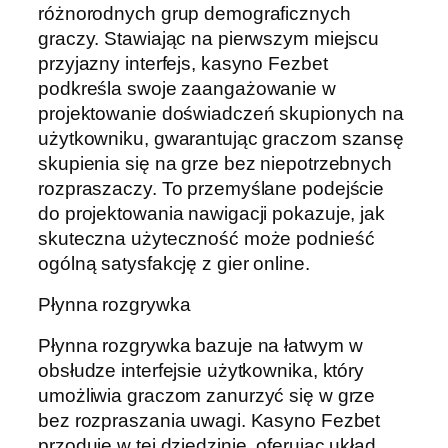
różnorodnych grup demograficznych
graczy. Stawiając na pierwszym miejscu
przyjazny interfejs, kasyno Fezbet
podkreśla swoje zaangażowanie w
projektowanie doświadczeń skupionych na
użytkowniku, gwarantując graczom szansę
skupienia się na grze bez niepotrzebnych
rozpraszaczy. To przemyślane podejście
do projektowania nawigacji pokazuje, jak
skuteczna użyteczność może podnieść
ogólną satysfakcję z gier online.
Płynna rozgrywka
Płynna rozgrywka bazuje na łatwym w
obsłudze interfejsie użytkownika, który
umożliwia graczom zanurzyć się w grze
bez rozpraszania uwagi. Kasyno Fezbet
przoduje w tej dziedzinie, oferując układ,