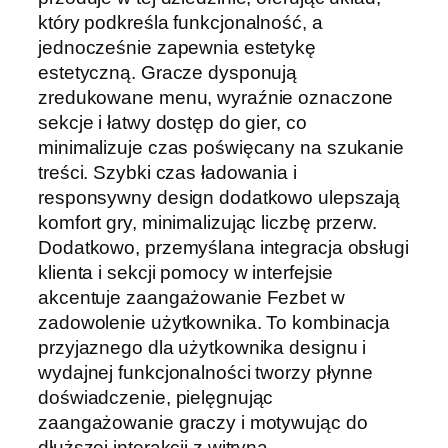
który podkreśla funkcjonalność, a
jednocześnie zapewnia estetykę
estetyczną. Gracze dysponują
zredukowane menu, wyraźnie oznaczone
sekcje i łatwy dostęp do gier, co
minimalizuje czas poświęcany na szukanie
treści. Szybki czas ładowania i
responsywny design dodatkowo ulepszają
komfort gry, minimalizując liczbę przerw.
Dodatkowo, przemyślana integracja obsługi
klienta i sekcji pomocy w interfejsie
akcentuje zaangażowanie Fezbet w
zadowolenie użytkownika. To kombinacja
przyjaznego dla użytkownika designu i
wydajnej funkcjonalności tworzy płynne
doświadczenie, pielęgnując
zaangażowanie graczy i motywując do
dłuższej interakcji z witryną.