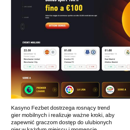
Kasyno Fezbet dostrzega rosnący trend
gier mobilnych i realizuje ważne kroki, aby
zapewnić graczom dostęp do ulubionych
gier w każdym miejscu i momencie.