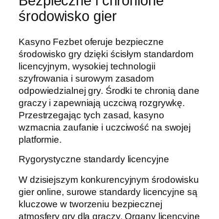
Bezpieczne i chronione
środowisko gier
Kasyno Fezbet oferuje bezpieczne
środowisko gry dzięki ścisłym standardom
licencyjnym, wysokiej technologii
szyfrowania i surowym zasadom
odpowiedzialnej gry. Środki te chronią dane
graczy i zapewniają uczciwą rozgrywkę.
Przestrzegając tych zasad, kasyno
wzmacnia zaufanie i uczciwość na swojej
platformie.
Rygorystyczne standardy licencyjne
W dzisiejszym konkurencyjnym środowisku
gier online, surowe standardy licencyjne są
kluczowe w tworzeniu bezpiecznej
atmosfery gry dla graczy. Organy licencyjne