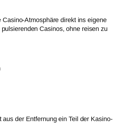
he Casino-Atmosphäre direkt ins eigene
 pulsierenden Casinos, ohne reisen zu
n
 aus der Entfernung ein Teil der Kasino-