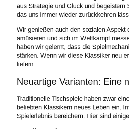
aus Strategie und Glück und begeistern Sp
das uns immer wieder zurückkehren läss
Wir genießen auch den sozialen Aspekt 
amüsieren und sich im Wettkampf messen
haben wir gelernt, dass die Spielmechan
stärken. Wenn wir diese Klassiker neu er
liefern.
Neuartige Varianten: Eine ne
Traditionelle Tischspiele haben zwar ein
beliebten Klassikern neues Leben ein. Im
Spielerlebnis bereichern. Hier sind eini