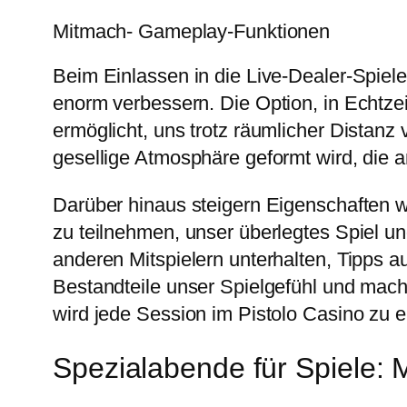
Mitmach- Gameplay-Funktionen
Beim Einlassen in die Live-Dealer-Spiele 
enorm verbessern. Die Option, in Echtzei
ermöglicht, uns trotz räumlicher Distanz
gesellige Atmosphäre geformt wird, die a
Darüber hinaus steigern Eigenschaften w
zu teilnehmen, unser überlegtes Spiel u
anderen Mitspielern unterhalten, Tipps au
Bestandteile unser Spielgefühl und mache
wird jede Session im Pistolo Casino zu 
Spezialabende für Spiele: