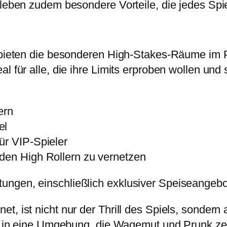
rleben zudem besondere Vorteile, die jedes Spi
, bieten die besonderen High-Stakes-Räume im P
al für alle, die ihre Limits erproben wollen un
ern
el
ür VIP-Spieler
den High Rollern zu vernetzen
stungen, einschließlich exklusiver Speiseangeb
et, ist nicht nur der Thrill des Spiels, sonde
in in eine Umgebung, die Wagemut und Prunk zel