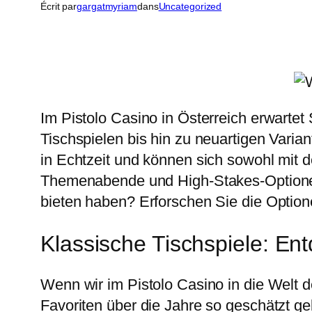
Écrit par
gargatmyriam
dans
Uncategorized
Im Pistolo Casino in Österreich erwartet
Tischspielen bis hin zu neuartigen Varia
in Echtzeit und können sich sowohl mit d
Themenabende und High-Stakes-Optionen 
bieten haben? Erforschen Sie die Opti
Klassische Tischspiele: En
Wenn wir im Pistolo Casino in die Welt d
Favoriten über die Jahre so geschätzt ge