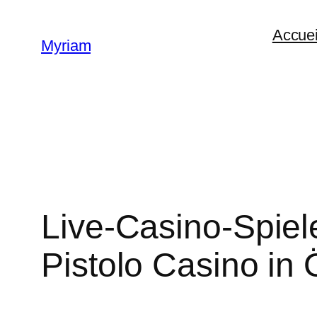
Accuei
Myriam
Live-Casino-Spiel
Pistolo Casino in 