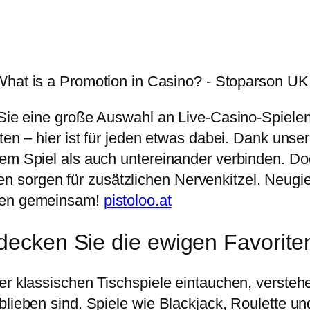
 Sie eine große Auswahl an Live-Casino-Spielen f
nten – hier ist für jeden etwas dabei. Dank uns
em Spiel als auch untereinander verbinden. Doc
sorgen für zusätzlichen Nervenkitzel. Neugier
onen gemeinsam!
pistoloo.at
tdecken Sie die ewigen Favorite
er klassischen Tischspiele eintauchen, versteh
blieben sind. Spiele wie Blackjack, Roulette un