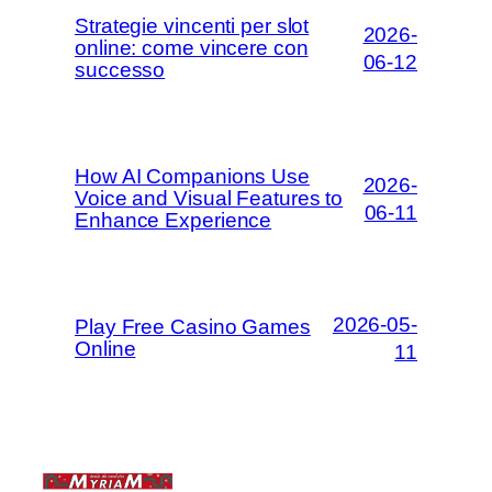
Strategie vincenti per slot
2026-
online: come vincere con
06-12
successo
How AI Companions Use
2026-
Voice and Visual Features to
06-11
Enhance Experience
2026-05-
Play Free Casino Games
Online
11