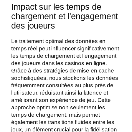
Impact sur les temps de
chargement et l’engagement
des joueurs
Le traitement optimal des données en
temps réel peut influencer significativement
les temps de chargement et l’engagement
des joueurs dans les casinos en ligne.
Grâce à des stratégies de mise en cache
sophistiquées, nous stockons les données
fréquemment consultées au plus près de
l’utilisateur, réduisant ainsi la latence et
améliorant son expérience de jeu. Cette
approche optimise non seulement les
temps de chargement, mais permet
également les transitions fluides entre les
jeux, un élément crucial pour la fidélisation