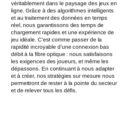
véritablement dans le paysage des jeux en
ligne. Grâce à des algorithmes intelligents
et au traitement des données en temps
réel, nous garantissons des temps de
chargement rapides et une expérience de
jeu idéale. C’est comme passer de la
rapidité incroyable d’une connexion bas
débit à la fibre optique : nous satisfaisons
les exigences des joueurs, et même les
dépassons. En continuant à nous adapter
et à créer, nos stratégies sur mesure nous
permettront de rester à la pointe du secteur
et de relever tous les défis.