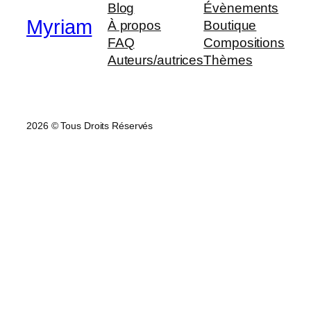
Blog
Évènements
Myriam
À propos
Boutique
FAQ
Compositions
Auteurs/autrices
Thèmes
2026 © Tous Droits Réservés