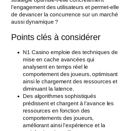
l’engagement des utilisateurs et permet-elle
de devancer la concurrence sur un marché
aussi dynamique ?
Points clés à considérer
N1 Casino emploie des techniques de
mise en cache avancées qui
analysent en temps réel le
comportement des joueurs, optimisant
ainsi le chargement des ressources et
diminuant la latence.
Des algorithmes sophistiqués
prédissent et chargent à l’avance les
ressources en fonction des
comportements des joueurs,
améliorant ainsi l’expérience et la