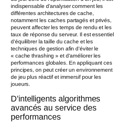
indispensable d’analyser comment les
différentes architectures de cache,
notamment les caches partagés et privés,
peuvent affecter les temps de rendu et les
taux de réponse du serveur. Il est essentiel
d’équilibrer la taille du cache et les
techniques de gestion afin d’éviter le
« cache thrashing » et d’améliorer les
performances globales. En appliquant ces
principes, on peut créer un environnement
de jeu plus réactif et immersif pour les
joueurs.
D’intelligents algorithmes
avancés au service des
performances