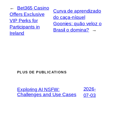
←
Bet365 Casino
Curva de aprendizado
Offers Exclusive
do caça-níquel
VIP Perks for
Goonies: quão veloz o
Participants in
Brasil o domina?
→
Ireland
PLUS DE PUBLICATIONS
2026-
Exploring AI NSFW:
Challenges and Use Cases
07-03