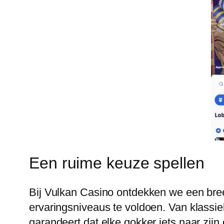
Een ruime keuze spellen
Bij Vulkan Casino ontdekken we een bre
ervaringsniveaus te voldoen. Van klassiek
garandeert dat elke gokker iets naar zijn