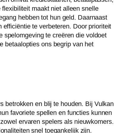
exibiliteit maakt niet alleen snelle
oegang hebben tot hun geld. Daarnaast
ficiëntie te verbeteren. Door prioriteit
 spelomgeving te creëren die voldoet
e betaalopties ons begrip van het
s betrokken en blij te houden. Bij Vulkan
hun favoriete spellen en functies kunnen
 zowel ervaren spelers als nieuwkomers.
aliteiten snel toegankelijk zijn.