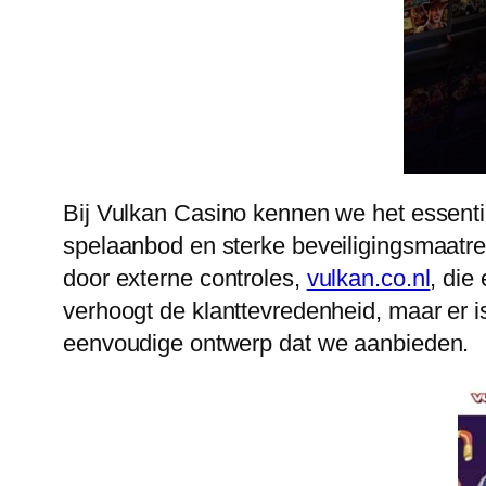
Bij Vulkan Casino kennen we het essenti
spelaanbod en sterke beveiligingsmaatreg
door externe controles,
vulkan.co.nl
, die
verhoogt de klanttevredenheid, maar er 
eenvoudige ontwerp dat we aanbieden.