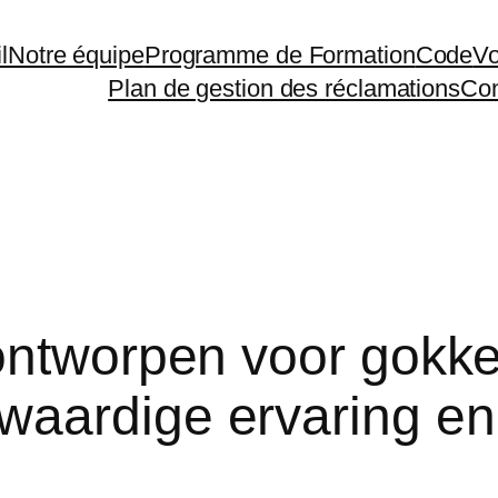
l
Notre équipe
Programme de Formation
Code
Vo
Plan de gestion des réclamations
Con
ontworpen voor gokke
aardige ervaring en