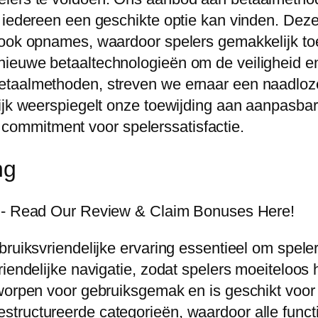
iedereen een geschikte optie kan vinden. Deze fl
 ook opnames, waardoor spelers gemakkelijk t
euwe betaaltechnologieën om de veiligheid en ef
etaalmethoden, streven we ernaar een naadloze
ijk weerspiegelt onze toewijding aan aanpasbar
ommitment voor spelerssatisfactie.
ng
ruiksvriendelijke ervaring essentieel om speler
iendelijke navigatie, zodat spelers moeiteloos 
tworpen voor gebruiksgemak en is geschikt voor
ructureerde categorieën, waardoor alle function