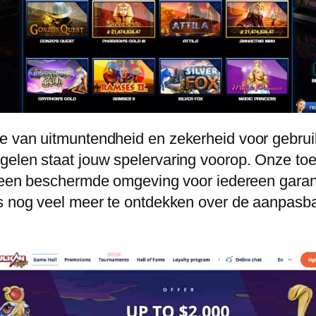
e van uitmuntendheid en zekerheid voor gebrui
elen staat jouw spelervaring voorop. Onze toewi
 een beschermde omgeving voor iedereen garan
is nog veel meer te ontdekken over de aanpasb