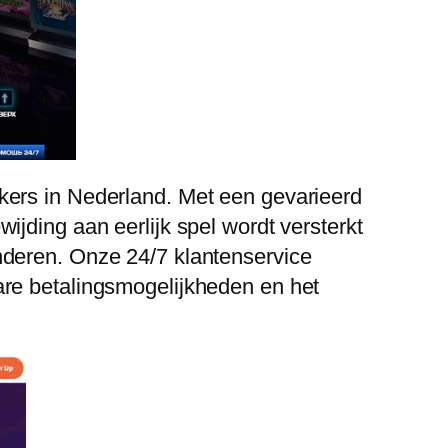
kers in Nederland. Met een gevarieerd
jding aan eerlijk spel wordt versterkt
deren. Onze 24/7 klantenservice
are betalingsmogelijkheden en het