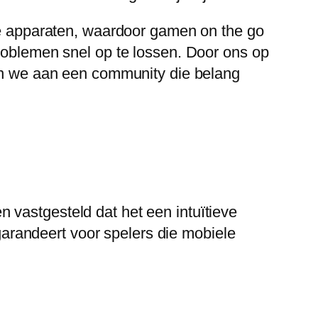
lle apparaten, waardoor gamen on the go
problemen snel op te lossen. Door ons op
wen we aan een community die belang
 vastgesteld dat het een intuïtieve
 garandeert voor spelers die mobiele