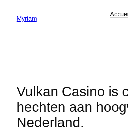
Accuei
Myriam
Vulkan Casino is 
hechten aan hoogw
Nederland.