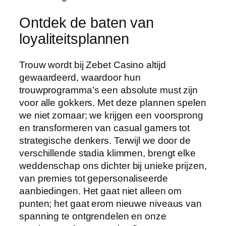
Ontdek de baten van
loyaliteitsplannen
Trouw wordt bij Zebet Casino altijd
gewaardeerd, waardoor hun
trouwprogramma’s een absolute must zijn
voor alle gokkers. Met deze plannen spelen
we niet zomaar; we krijgen een voorsprong
en transformeren van casual gamers tot
strategische denkers. Terwijl we door de
verschillende stadia klimmen, brengt elke
weddenschap ons dichter bij unieke prijzen,
van premies tot gepersonaliseerde
aanbiedingen. Het gaat niet alleen om
punten; het gaat erom nieuwe niveaus van
spanning te ontgrendelen en onze