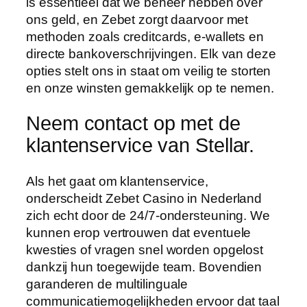
is essentieel dat we beheer hebben over
ons geld, en Zebet zorgt daarvoor met
methoden zoals creditcards, e-wallets en
directe bankoverschrijvingen. Elk van deze
opties stelt ons in staat om veilig te storten
en onze winsten gemakkelijk op te nemen.
Neem contact op met de
klantenservice van Stellar.
Als het gaat om klantenservice,
onderscheidt Zebet Casino in Nederland
zich echt door de 24/7-ondersteuning. We
kunnen erop vertrouwen dat eventuele
kwesties of vragen snel worden opgelost
dankzij hun toegewijde team. Bovendien
garanderen de multilinguale
communicatiemogelijkheden ervoor dat taal