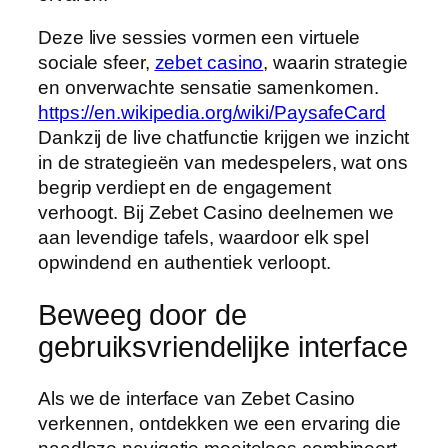
Deze live sessies vormen een virtuele
sociale sfeer,
zebet casino
, waarin strategie
en onverwachte sensatie samenkomen.
https://en.wikipedia.org/wiki/PaysafeCard
Dankzij de live chatfunctie krijgen we inzicht
in de strategieën van medespelers, wat ons
begrip verdiept en de engagement
verhoogt. Bij Zebet Casino deelnemen we
aan levendige tafels, waardoor elk spel
opwindend en authentiek verloopt.
Beweeg door de
gebruiksvriendelijke interface
Als we de interface van Zebet Casino
verkennen, ontdekken we een ervaring die