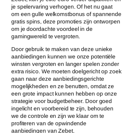
je spelervaring verhogen. Of het nu gaat
om een gulle welkomstbonus of spannende
gratis spins, deze promoties zijn ontworpen
om je doordachte voordeel in de
gamingwereld te vergroten.
Door gebruik te maken van deze unieke
aanbiedingen kunnen we onze potentiële
winsten vergroten en langer spelen zonder
extra risico. We moeten doelgericht op zoek
gaan naar deze aanbiedingsgerichte
mogelijkheden en ze benutten, omdat ze
een grote impact kunnen hebben op onze
strategie voor budgetbeheer. Door goed
ingelicht en voorbereid te zijn, behouden
we de controle en zijn we klaar om te
profiteren van de opwindende
aanbiedingen van Zebet.