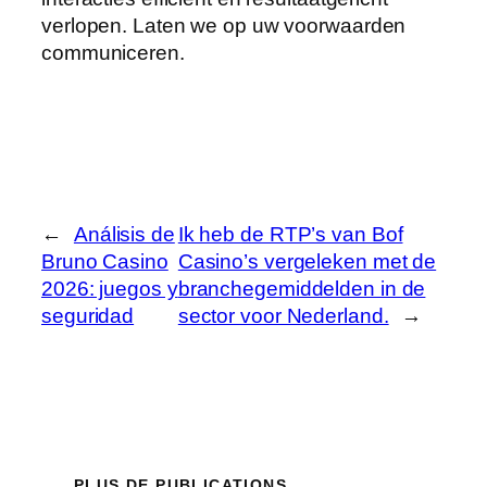
verlopen. Laten we op uw voorwaarden
communiceren.
←
Análisis de
Ik heb de RTP’s van Bof
Bruno Casino
Casino’s vergeleken met de
2026: juegos y
branchegemiddelden in de
seguridad
sector voor Nederland.
→
PLUS DE PUBLICATIONS