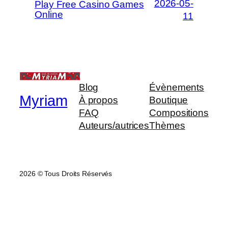
2026-05-
Play Free Casino Games
Online
11
Blog
Évènements
Myriam
À propos
Boutique
FAQ
Compositions
Auteurs/autrices
Thèmes
2026 © Tous Droits Réservés