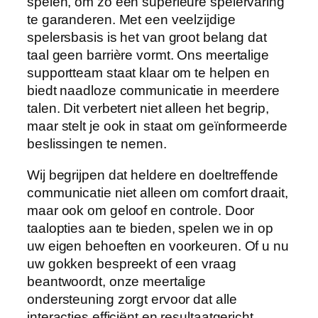
spelen, om zo een superieure spelervaring
te garanderen. Met een veelzijdige
spelersbasis is het van groot belang dat
taal geen barrière vormt. Ons meertalige
supportteam staat klaar om te helpen en
biedt naadloze communicatie in meerdere
talen. Dit verbetert niet alleen het begrip,
maar stelt je ook in staat om geïnformeerde
beslissingen te nemen.
Wij begrijpen dat heldere en doeltreffende
communicatie niet alleen om comfort draait,
maar ook om geloof en controle. Door
taalopties aan te bieden, spelen we in op
uw eigen behoeften en voorkeuren. Of u nu
uw gokken bespreekt of een vraag
beantwoordt, onze meertalige
ondersteuning zorgt ervoor dat alle
interacties efficiënt en resultaatgericht