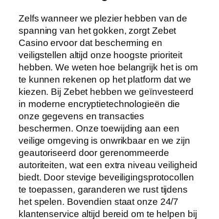
Zelfs wanneer we plezier hebben van de
spanning van het gokken, zorgt Zebet
Casino ervoor dat bescherming en
veiligstellen altijd onze hoogste prioriteit
hebben. We weten hoe belangrijk het is om
te kunnen rekenen op het platform dat we
kiezen. Bij Zebet hebben we geïnvesteerd
in moderne encryptietechnologieën die
onze gegevens en transacties
beschermen. Onze toewijding aan een
veilige omgeving is onwrikbaar en we zijn
geautoriseerd door gerenommeerde
autoriteiten, wat een extra niveau veiligheid
biedt. Door stevige beveiligingsprotocollen
te toepassen, garanderen we rust tijdens
het spelen. Bovendien staat onze 24/7
klantenservice altijd bereid om te helpen bij