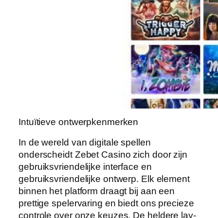
Intuïtieve ontwerpkenmerken
In de wereld van digitale spellen
onderscheidt Zebet Casino zich door zijn
gebruiksvriendelijke interface en
gebruiksvriendelijke ontwerp. Elk element
binnen het platform draagt bij aan een
prettige spelervaring en biedt ons precieze
controle over onze keuzes. De heldere lay-