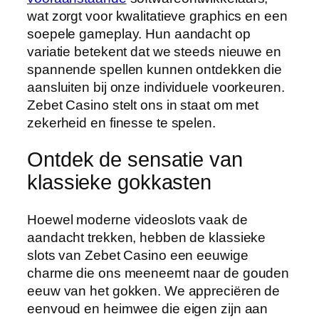
wat zorgt voor kwalitatieve graphics en een
soepele gameplay. Hun aandacht op
variatie betekent dat we steeds nieuwe en
spannende spellen kunnen ontdekken die
aansluiten bij onze individuele voorkeuren.
Zebet Casino stelt ons in staat om met
zekerheid en finesse te spelen.
Ontdek de sensatie van
klassieke gokkasten
Hoewel moderne videoslots vaak de
aandacht trekken, hebben de klassieke
slots van Zebet Casino een eeuwige
charme die ons meeneemt naar de gouden
eeuw van het gokken. We appreciëren de
eenvoud en heimwee die eigen zijn aan