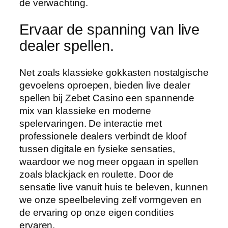
de verwachting.
Ervaar de spanning van live
dealer spellen.
Net zoals klassieke gokkasten nostalgische
gevoelens oproepen, bieden live dealer
spellen bij Zebet Casino een spannende
mix van klassieke en moderne
spelervaringen. De interactie met
professionele dealers verbindt de kloof
tussen digitale en fysieke sensaties,
waardoor we nog meer opgaan in spellen
zoals blackjack en roulette. Door de
sensatie live vanuit huis te beleven, kunnen
we onze speelbeleving zelf vormgeven en
de ervaring op onze eigen condities
ervaren.