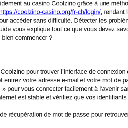
idement au casino Coolzino grâce à une méthod
https://coolzino-casino.org/fr-ch/login/
, rendant 
 pour accéder sans difficulté. Détecter les prob
uide vous explique tout ce que vous devez savo
ur bien commencer ?
o Coolzino pour trouver l’interface de connexion
t entrez votre adresse e-mail et votre mot de p
 » pour vous connecter facilement à l’avenir san
rnet est stable et vérifiez que vos identifiants
ion de récupération de mot de passe pour retrouve