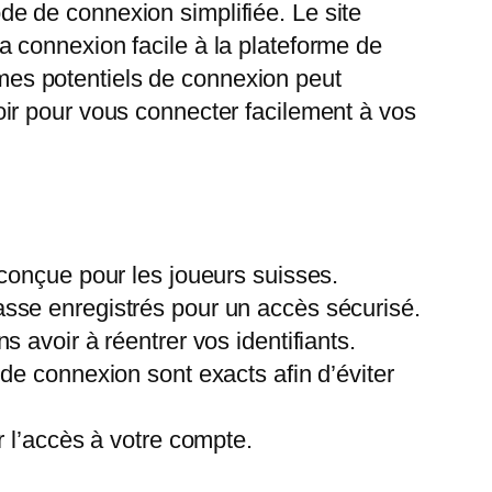
e de connexion simplifiée. Le site
la connexion facile à la plateforme de
lèmes potentiels de connexion peut
ir pour vous connecter facilement à vos
 conçue pour les joueurs suisses.
asse enregistrés pour un accès sécurisé.
s avoir à réentrer vos identifiants.
 de connexion sont exacts afin d’éviter
r l’accès à votre compte.