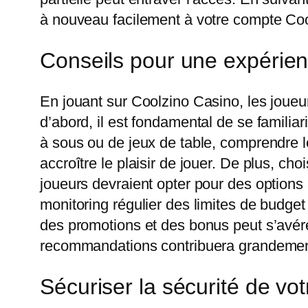
à nouveau facilement à votre compte Co
Conseils pour une expérien
En jouant sur Coolzino Casino, les joueu
d’abord, il est fondamental de se familia
à sous ou de jeux de table, comprendre 
accroître le plaisir de jouer. De plus, c
joueurs devraient opter pour des options 
monitoring régulier des limites de budge
des promotions et des bonus peut s’avére
recommandations contribuera grandemen
Sécuriser la sécurité de vo