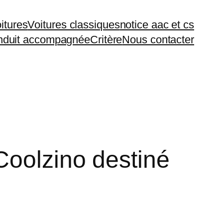
itures
Voitures classiques
notice aac et cs
duit accompagnée
Critère
Nous contacter
Coolzino destiné