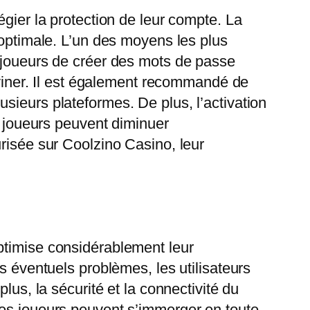
égier la protection de leur compte. La
 optimale. L’un des moyens les plus
x joueurs de créer des mots de passe
deviner. Il est également recommandé de
sieurs plateformes. De plus, l’activation
s joueurs peuvent diminuer
risée sur Coolzino Casino, leur
ptimise considérablement leur
s éventuels problèmes, les utilisateurs
lus, la sécurité et la connectivité du
les joueurs peuvent s’immerger en toute