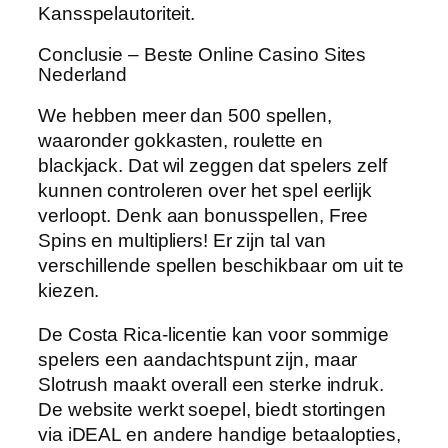
Kansspelautoriteit.
Conclusie – Beste Online Casino Sites
Nederland
We hebben meer dan 500 spellen,
waaronder gokkasten, roulette en
blackjack. Dat wil zeggen dat spelers zelf
kunnen controleren over het spel eerlijk
verloopt. Denk aan bonusspellen, Free
Spins en multipliers! Er zijn tal van
verschillende spellen beschikbaar om uit te
kiezen.
De Costa Rica-licentie kan voor sommige
spelers een aandachtspunt zijn, maar
Slotrush maakt overall een sterke indruk.
De website werkt soepel, biedt stortingen
via iDEAL en andere handige betaalopties,