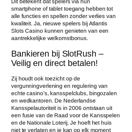
Dit betekent dat spelers via hun
smartphone of tablet toegang hebben tot
alle functies en spellen zonder verlies van
kwaliteit. Ja, nieuwe spelers bij Atlantis
Slots Casino kunnen genieten van een
aantrekkelijke welkomstbonus.
Bankieren bij SlotRush –
Veilig en direct betalen!
Zij houdt ook toezicht op de
vergunningverlening en regulering van
echte casino’s, kansspelclubs, bingozalen
en wedkantoren. De Nederlandse
Kansspelautoriteit is in 2006 ontstaan uit
een fusie van de Raad voor de Kansspelen
en de Nationale Loterij. Je hoeft het huis
niet te verlaten en je kan op elk moment