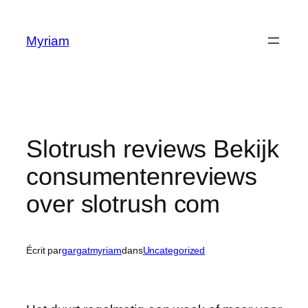
Myriam
Slotrush reviews Bekijk
consumentenreviews
over slotrush com
Écrit par
gargatmyriam
dans
Uncategorized