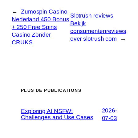
←
Zumospin Casino
Slotrush reviews
Nederland 450 Bonus
Bekijk
+ 250 Free Spins
consumentenreviews
Casino Zonder
over slotrush com
→
CRUKS
PLUS DE PUBLICATIONS
2026-
Exploring AI NSFW:
Challenges and Use Cases
07-03