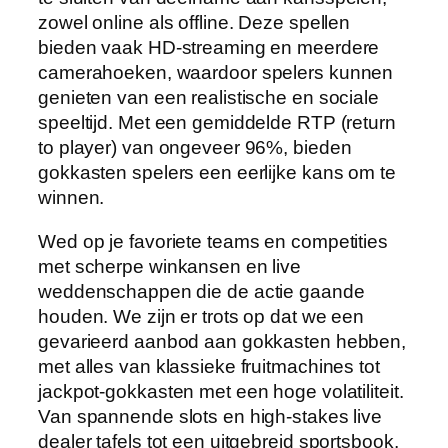
zowel online als offline. Deze spellen
bieden vaak HD-streaming en meerdere
camerahoeken, waardoor spelers kunnen
genieten van een realistische en sociale
speeltijd. Met een gemiddelde RTP (return
to player) van ongeveer 96%, bieden
gokkasten spelers een eerlijke kans om te
winnen.
Wed op je favoriete teams en competities
met scherpe winkansen en live
weddenschappen die de actie gaande
houden. We zijn er trots op dat we een
gevarieerd aanbod aan gokkasten hebben,
met alles van klassieke fruitmachines tot
jackpot-gokkasten met een hoge volatiliteit.
Van spannende slots en high-stakes live
dealer tafels tot een uitgebreid sportsbook,