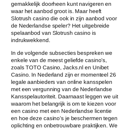
gemakkelijk doorheen kunt navigeren en
waar het aanbod groot is. Maar heeft
Slotrush casino die ook in zijn aanbod voor
de Nederlandse speler? Het uitgebreide
spelaanbod van Slotrush casino is
indrukwekkend.
In de volgende subsecties bespreken we
enkele van de meest geliefde casino’s,
zoals TOTO Casino, Jacks.nl en Unibet
Casino. In Nederland zijn er momenteel 26
legale aanbieders van online kansspelen
met een vergunning van de Nederlandse
Kansspelautoriteit. Daarnaast leggen we uit
waarom het belangrijk is om te kiezen voor
een casino met een Nederlandse licentie
en hoe deze casino’s je beschermen tegen
oplichting en onbetrouwbare praktijken. We