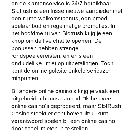
en de klantenservice is 24/7 bereikbaar.
Slotrush is een frisse nieuwe aanbieder met
een ruime welkomstbonus, een breed
spelaanbod en regelmatige promoties. In
het hoofdmenu van Slotrush krijg je een
knop om de live chat te openen. De
bonussen hebben strenge
rondspeelvereisten, en er is een
onduidelijke limiet op uitbetalingen. Toch
kent de online goksite enkele serieuze
minpunten.
Bij andere online casino’s krijg je vaak een
uitgebreider bonus aanbod. “Ik heb veel
online casino’s geprobeerd, maar SlotRush
Casino steekt er echt bovenuit! U kunt
verantwoord spelen bij een online casino
door speellimieten in te stellen,