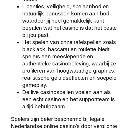
Licenties, veiligheid, spelaanbod en
natuurlijk bonussen komen aan bod
waardoor jij heel gemakkelijk kunt
bepalen wat het casino is dat het beste
bij jou past.
Het spelen van onze tafelspellen zoals
blackjack, baccarat en roulette biedt
spelers een meeslepende en
authentieke casinobeleving, waarbij ze
profiteren van hoogwaardige graphics,
realistische geluidseffecten en soepele
gameplay.
De live casinospellen voelen aan als
een echt casino en het supportteam is
altijd behulpzaam.
Spelers zijn beter beschermd bij legale
Nederlandse online casino’s door verplichte