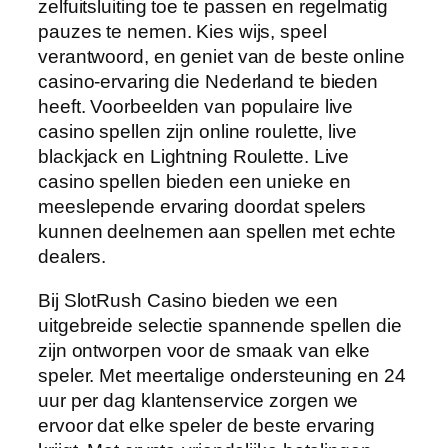
zelfuitsluiting toe te passen en regelmatig
pauzes te nemen. Kies wijs, speel
verantwoord, en geniet van de beste online
casino-ervaring die Nederland te bieden
heeft. Voorbeelden van populaire live
casino spellen zijn online roulette, live
blackjack en Lightning Roulette. Live
casino spellen bieden een unieke en
meeslepende ervaring doordat spelers
kunnen deelnemen aan spellen met echte
dealers.
Bij SlotRush Casino bieden we een
uitgebreide selectie spannende spellen die
zijn ontworpen voor de smaak van elke
speler. Met meertalige ondersteuning en 24
uur per dag klantenservice zorgen we
ervoor dat elke speler de beste ervaring