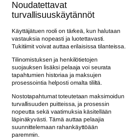
Noudatettavat
turvallisuuskäytännöt
Käyttäjätuen rooli on tärkeä, kun halutaan
vastauksia nopeasti ja luotettavasti.
Tukitiimit voivat auttaa erilaisissa tilanteissa.
Tilinomistuksen ja henkilötietojen
suojauksen lisäksi pelaaja voi seurata
tapahtumien historiaa ja maksujen
prosessointia helposti omalta tililtä.
Nostotapahtumat toteutetaan maksimoidun
turvallisuuden puitteissa, ja prosessin
nopeutta sekä vaatimuksia käsitellään
läpinäkyvästi. Tämä auttaa pelaajia
suunnittelemaan rahankäyttöään
paremmin.