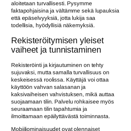
aloitetaan turvallisesti. Pysymme
faktapohjaisina ja vältämme sekä lupauksia
että epäselvyyksiä, jotta lukija saa
todellisia, hyödyllisiä näkemyksiä.
Rekisteröitymisen yleiset
vaiheet ja tunnistaminen
Rekisteröinti ja kirjautuminen on tehty
sujuvaksi, mutta samalla turvallisuus on
keskeisessä roolissa. Käyttäjä voi ottaa
käyttöön vahvan salasanan ja
kaksivaiheisen vahvistuksen, mikä auttaa
suojaamaan tilin. Palvelu rohkaisee myös
seuraamaan tilin tapahtumia ja
ilmoittamaan epäilyttävästä toiminnasta.
Mobiiliominaisuudet ovat olennaiset