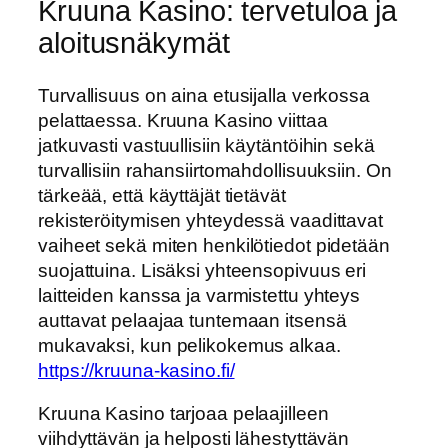
Kruuna Kasino: tervetuloa ja
aloitusnäkymät
Turvallisuus on aina etusijalla verkossa
pelattaessa. Kruuna Kasino viittaa
jatkuvasti vastuullisiin käytäntöihin sekä
turvallisiin rahansiirtomahdollisuuksiin. On
tärkeää, että käyttäjät tietävät
rekisteröitymisen yhteydessä vaadittavat
vaiheet sekä miten henkilötiedot pidetään
suojattuina. Lisäksi yhteensopivuus eri
laitteiden kanssa ja varmistettu yhteys
auttavat pelaajaa tuntemaan itsensä
mukavaksi, kun pelikokemus alkaa.
https://kruuna-kasino.fi/
Kruuna Kasino tarjoaa pelaajilleen
viihdyttävän ja helposti lähestyttävän