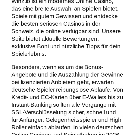
Winz.io ist ein modernes Online Casino,
das eine breite Auswahl an Spielen bietet.
Spiele mit gutem Gewissen und entdecke
die besten seriösen Casinos in der
Schweiz, die online verfügbar sind. Unsere
Seite bietet aktuelle Bewertungen,
exklusive Boni und nützliche Tipps für dein
Spielerlebnis.
Besonders, wenn es um die Bonus-
Angebote und die Auszahlung der Gewinne
bei lizenzierten Anbietern geht, erwarten
deutsche Spieler reibungslose Abläufe. Von
Kredit- und EC-Karten über E-Wallets bis zu
Instant-Banking sollten alle Vorgänge mit
SSL-Verschlüsselung sicher, schnell und
für Anfänger, Gelegenheitsspieler und High
Roller einfach ablaufen. In vielen deutschen
Online Casinos und Spielotheken im 2026