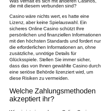
Was verhält es sich mit anderen Casinos,
die mit diesem verbunden sind?
Casino wäre nichts wert, es hatte eine
Lizenz, aber keine Spielauswahl. Ein
sicheres Online Casino schützt Ihre
persönlichen und finanziellen Informationen
mit den höchsten Standards und fordert nur
die erforderlichen Informationen an, ohne
zusätzliche, unnötige Details für
Glücksspiele. Stellen Sie immer sicher,
dass das von Ihnen gewählte Casino durch
eine seriöse Behörde lizenziert wird, um
diese Risiken zu vermeiden.
Welche Zahlungsmethoden
akzeptiert ihr?