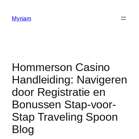
Myriam
Hommerson Casino
Handleiding: Navigeren
door Registratie en
Bonussen Stap-voor-
Stap Traveling Spoon
Blog