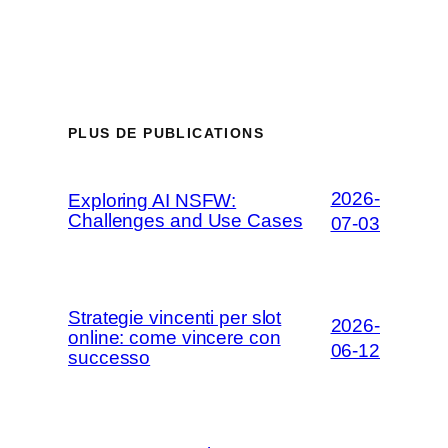
PLUS DE PUBLICATIONS
2026-
Exploring AI NSFW:
Challenges and Use Cases
07-03
Strategie vincenti per slot
2026-
online: come vincere con
06-12
successo