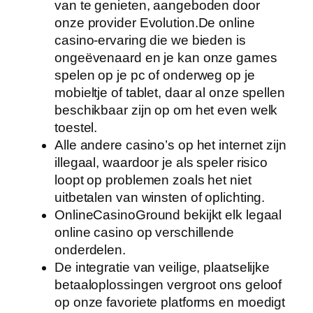
van te genieten, aangeboden door
onze provider Evolution.De online
casino-ervaring die we bieden is
ongeëvenaard en je kan onze games
spelen op je pc of onderweg op je
mobieltje of tablet, daar al onze spellen
beschikbaar zijn op om het even welk
toestel.
Alle andere casino’s op het internet zijn
illegaal, waardoor je als speler risico
loopt op problemen zoals het niet
uitbetalen van winsten of oplichting.
OnlineCasinoGround bekijkt elk legaal
online casino op verschillende
onderdelen.
De integratie van veilige, plaatselijke
betaaloplossingen vergroot ons geloof
op onze favoriete platforms en moedigt