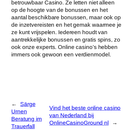
betrouwbaar Casino. Ze letten niet alleen
op de hoogte van de bonussen en het
aantal beschikbare bonussen, maar ook op
de inzetvereisten en het gemak waarmee je
ze kunt vrijspelen. Iedereen houdt van
aantrekkelijke bonussen en gratis spins, zo
ook onze experts. Online casino’s hebben
immers ook gewoon een verdienmodel.
←
Särge
Vind het beste online casino
Urnen
van Nederland bij
Beratung im
OnlineCasinoGround nl
→
Trauerfall