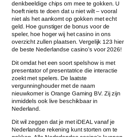
denkbeeldige chips om mee te gokken. U
hoeft niets te doen dat u niet wilt – vooral
niet als het aankomt op gokken met echt
geld. Hoe gunstiger de bonus voor de
speler, hoe hoger wij het casino in ons
overzicht zullen plaatsen. Vergelijk 123 hier
de beste Nederlandse casino’s voor 2026!
Dit omdat het een soort spelshow is met
presentator of presentatrice die interactie
zoekt met spelers. De laatste
vergunninghouder met de naam
nieuwkomer is Orange Gaming BV. Zij zijn
inmiddels ook live beschikbaar in
Nederland.
Dit wil zeggen dat je met iDEAL vanaf je
Nederlandse rekening kunt storten om te