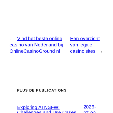
←
Vind het beste online
Een overzicht
casino van Nederland bij
van legale
OnlineCasinoGround nl
casino sites
→
PLUS DE PUBLICATIONS
2026-
Exploring AI NSFW:
Challenges and Use Cases