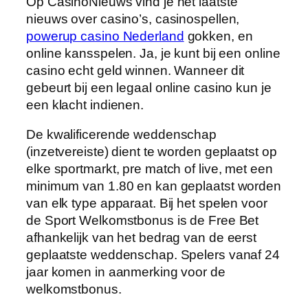
Op CasinoNieuws vind je het laatste
nieuws over casino’s, casinospellen,
powerup casino Nederland
gokken, en
online kansspelen. Ja, je kunt bij een online
casino echt geld winnen. Wanneer dit
gebeurt bij een legaal online casino kun je
een klacht indienen.
De kwalificerende weddenschap
(inzetvereiste) dient te worden geplaatst op
elke sportmarkt, pre match of live, met een
minimum van 1.80 en kan geplaatst worden
van elk type apparaat. Bij het spelen voor
de Sport Welkomstbonus is de Free Bet
afhankelijk van het bedrag van de eerst
geplaatste weddenschap. Spelers vanaf 24
jaar komen in aanmerking voor de
welkomstbonus.