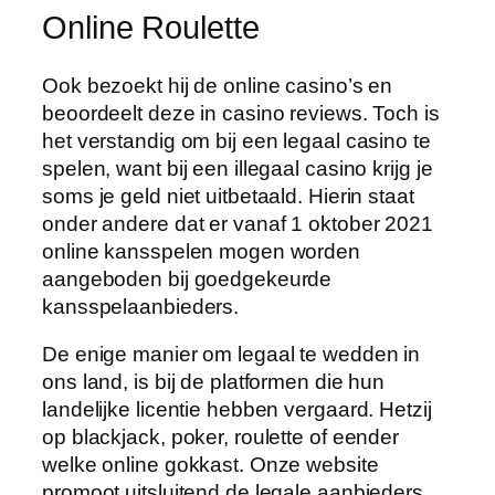
Online Roulette
Ook bezoekt hij de online casino’s en
beoordeelt deze in casino reviews. Toch is
het verstandig om bij een legaal casino te
spelen, want bij een illegaal casino krijg je
soms je geld niet uitbetaald. Hierin staat
onder andere dat er vanaf 1 oktober 2021
online kansspelen mogen worden
aangeboden bij goedgekeurde
kansspelaanbieders.
De enige manier om legaal te wedden in
ons land, is bij de platformen die hun
landelijke licentie hebben vergaard. Hetzij
op blackjack, poker, roulette of eender
welke online gokkast. Onze website
promoot uitsluitend de legale aanbieders