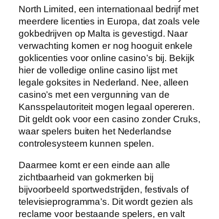
North Limited, een internationaal bedrijf met
meerdere licenties in Europa, dat zoals vele
gokbedrijven op Malta is gevestigd. Naar
verwachting komen er nog hooguit enkele
goklicenties voor online casino’s bij. Bekijk
hier de volledige online casino lijst met
legale goksites in Nederland. Nee, alleen
casino’s met een vergunning van de
Kansspelautoriteit mogen legaal opereren.
Dit geldt ook voor een casino zonder Cruks,
waar spelers buiten het Nederlandse
controlesysteem kunnen spelen.
Daarmee komt er een einde aan alle
zichtbaarheid van gokmerken bij
bijvoorbeeld sportwedstrijden, festivals of
televisieprogramma’s. Dit wordt gezien als
reclame voor bestaande spelers, en valt