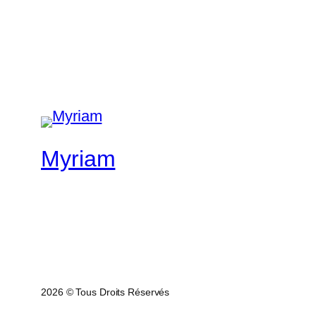
Myriam
2026 © Tous Droits Réservés