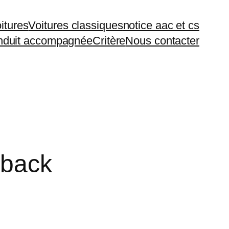
itures
Voitures classiques
notice aac et cs
duit accompagnée
Critère
Nous contacter
hback