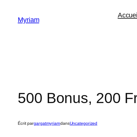
Accuei
Myriam
500 Bonus, 200 F
Écrit par
gargatmyriam
dans
Uncategorized