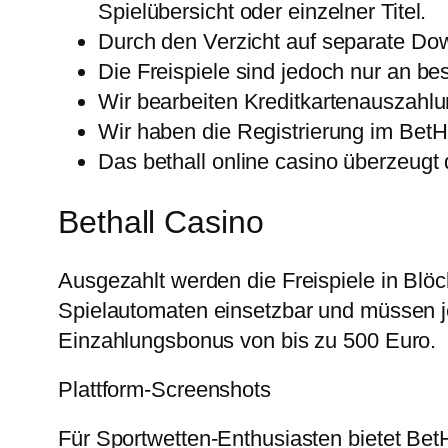
Spielübersicht oder einzelner Titel.
Durch den Verzicht auf separate Down
Die Freispiele sind jedoch nur an b
Wir bearbeiten Kreditkartenauszahl
Wir haben die Registrierung im BetHal
Das bethall online casino überzeugt d
Bethall Casino
Ausgezahlt werden die Freispiele in Blö
Spielautomaten einsetzbar und müssen j
Einzahlungsbonus von bis zu 500 Euro.
Plattform-Screenshots
Für Sportwetten-Enthusiasten bietet Bet