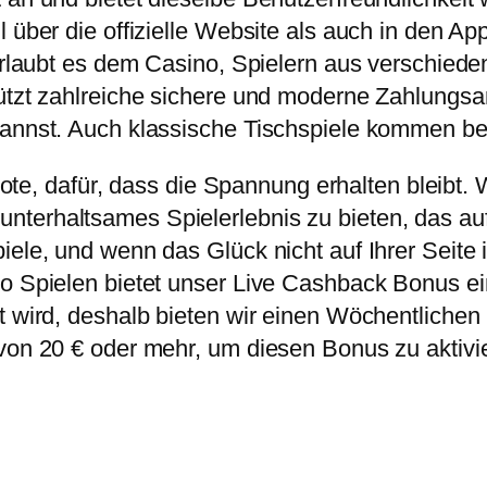
l über die offizielle Website als auch in den 
 erlaubt es dem Casino, Spielern aus verschiede
tützt zahlreiche sichere und moderne Zahlungsa
annst. Auch klassische Tischspiele kommen bei 
 dafür, dass die Spannung erhalten bleibt. Wi
erhaltsames Spielerlebnis zu bieten, das auf a
ele, und wenn das Glück nicht auf Ihrer Seite is
ino Spielen bietet unser Live Cashback Bonus 
nt wird, deshalb bieten wir einen Wöchentliche
von 20 € oder mehr, um diesen Bonus zu aktivie