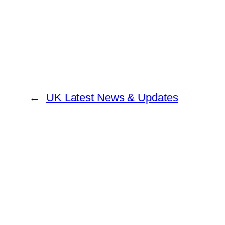
←
UK Latest News & Updates