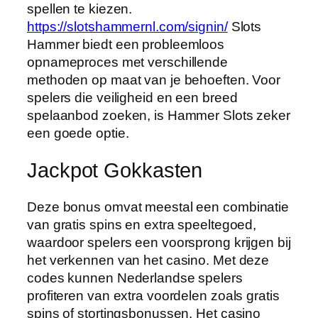
spellen te kiezen.
https://slotshammernl.com/signin/
Slots
Hammer biedt een probleemloos
opnameproces met verschillende
methoden op maat van je behoeften. Voor
spelers die veiligheid en een breed
spelaanbod zoeken, is Hammer Slots zeker
een goede optie.
Jackpot Gokkasten
Deze bonus omvat meestal een combinatie
van gratis spins en extra speeltegoed,
waardoor spelers een voorsprong krijgen bij
het verkennen van het casino. Met deze
codes kunnen Nederlandse spelers
profiteren van extra voordelen zoals gratis
spins of stortingsbonussen. Het casino