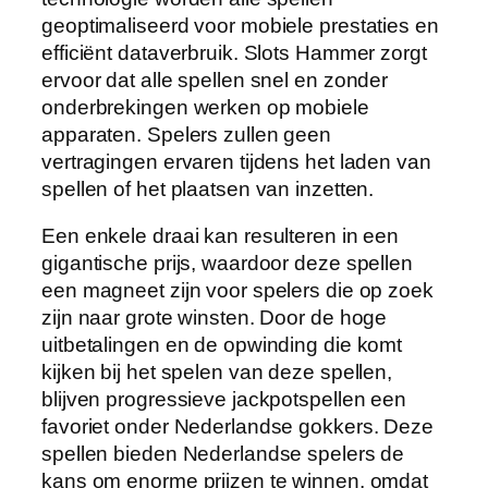
geoptimaliseerd voor mobiele prestaties en
efficiënt dataverbruik. Slots Hammer zorgt
ervoor dat alle spellen snel en zonder
onderbrekingen werken op mobiele
apparaten. Spelers zullen geen
vertragingen ervaren tijdens het laden van
spellen of het plaatsen van inzetten.
Een enkele draai kan resulteren in een
gigantische prijs, waardoor deze spellen
een magneet zijn voor spelers die op zoek
zijn naar grote winsten. Door de hoge
uitbetalingen en de opwinding die komt
kijken bij het spelen van deze spellen,
blijven progressieve jackpotspellen een
favoriet onder Nederlandse gokkers. Deze
spellen bieden Nederlandse spelers de
kans om enorme prijzen te winnen, omdat