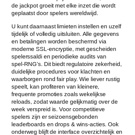
de jackpot groeit met elke inzet die wordt
geplaatst door spelers wereldwijd.
U kunt daarnaast limieten instellen en uzelf
tijdelijk of volledig uitsluiten. Alle gegevens
en betalingen worden beschermd via
moderne SSL‑encryptie, met gescheiden
spelerssaldi en periodieke audits van
spel‑RNG’s. Dit biedt regulatoire zekerheid,
duidelijke procedures voor klachten en
waarborgen rond fair play. Wie liever rustig
speelt, kan profiteren van kleinere,
frequente promoties zoals wekelijkse
reloads, zodat waarde gelijkmatig over de
week verspreid is. Voor competitieve
spelers zijn er seizoensgebonden
leaderboards en drops & wins‑acties. Ook
onderweg blijft de interface overzichtelijk en