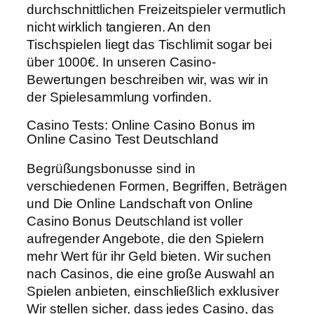
durchschnittlichen Freizeitspieler vermutlich
nicht wirklich tangieren. An den
Tischspielen liegt das Tischlimit sogar bei
über 1000€. In unseren Casino-
Bewertungen beschreiben wir, was wir in
der Spielesammlung vorfinden.
Casino Tests: Online Casino Bonus im
Online Casino Test Deutschland
Begrüßungsbonusse sind in
verschiedenen Formen, Begriffen, Beträgen
und Die Online Landschaft von Online
Casino Bonus Deutschland ist voller
aufregender Angebote, die den Spielern
mehr Wert für ihr Geld bieten. Wir suchen
nach Casinos, die eine große Auswahl an
Spielen anbieten, einschließlich exklusiver
Wir stellen sicher, dass jedes Casino, das