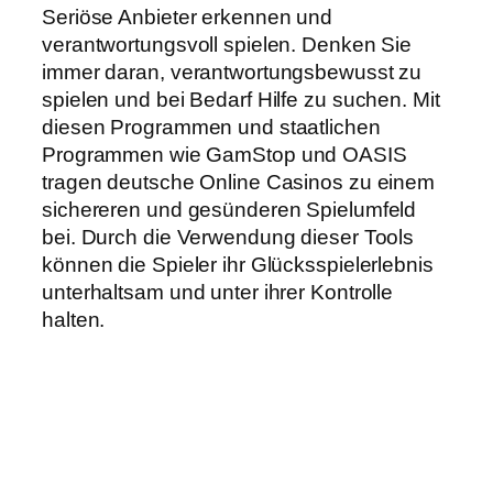
Seriöse Anbieter erkennen und
verantwortungsvoll spielen. Denken Sie
immer daran, verantwortungsbewusst zu
spielen und bei Bedarf Hilfe zu suchen. Mit
diesen Programmen und staatlichen
Programmen wie GamStop und OASIS
tragen deutsche Online Casinos zu einem
sichereren und gesünderen Spielumfeld
bei. Durch die Verwendung dieser Tools
können die Spieler ihr Glücksspielerlebnis
unterhaltsam und unter ihrer Kontrolle
halten.