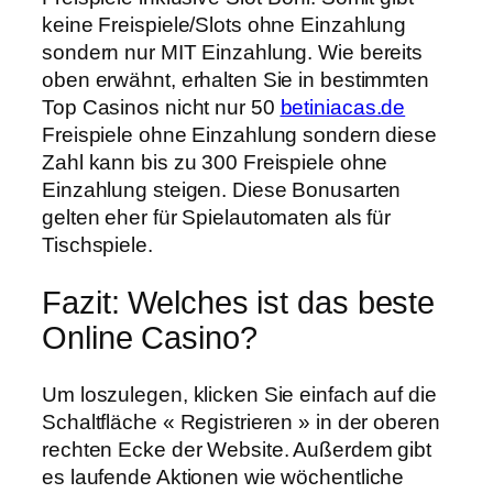
keine Freispiele/Slots ohne Einzahlung
sondern nur MIT Einzahlung. Wie bereits
oben erwähnt, erhalten Sie in bestimmten
Top Casinos nicht nur 50
betiniacas.de
Freispiele ohne Einzahlung sondern diese
Zahl kann bis zu 300 Freispiele ohne
Einzahlung steigen. Diese Bonusarten
gelten eher für Spielautomaten als für
Tischspiele.
Fazit: Welches ist das beste
Online Casino?
Um loszulegen, klicken Sie einfach auf die
Schaltfläche « Registrieren » in der oberen
rechten Ecke der Website. Außerdem gibt
es laufende Aktionen wie wöchentliche