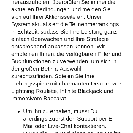
herauszuholen, überprüfen Sie immer die
aktuellen Bedingungen und melden Sie
sich auf Ihrer Aktionsseite an. Unser
System aktualisiert die Teilnehmerrankings
in Echtzeit, sodass Sie Ihre Leistung ganz
einfach überwachen und Ihre Strategie
entsprechend anpassen können. Wir
empfehlen Ihnen, die verfügbaren Filter und
Suchfunktionen zu verwenden, um sich in
der großen Betinia-Auswahl
zurechtzufinden. Spielen Sie Ihre
Lieblingsspiele mit charmanten Dealern wie
Lightning Roulette, Infinite Blackjack und
immersivem Baccarat.
Um ihn zu erhalten, musst Du
allerdings zuerst den Support per E-
Mail oder Live-Chat kontaktieren.