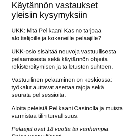
Käytännön vastaukset
yleisiin kysymyksiin
UKK: Mitä Pelikaani Kasino tarjoaa
aloittelijoille ja kokeneille pelaajille?
UKK-osio sisältää neuvoja vastuullisesta
pelaamisesta sekä käytännön ohjeita
rekisteröitymisen ja talletusten suhteen.
Vastuullinen pelaaminen on keskiössä:
työkalut auttavat asettaa rajoja sekä
seurata pelisessioita.
Aloita peleistä Pelikaani Casinolla ja muista
varmistaa tilin turvallisuus.
Pelaajat ovat 18 vuotta tai vanhempia.