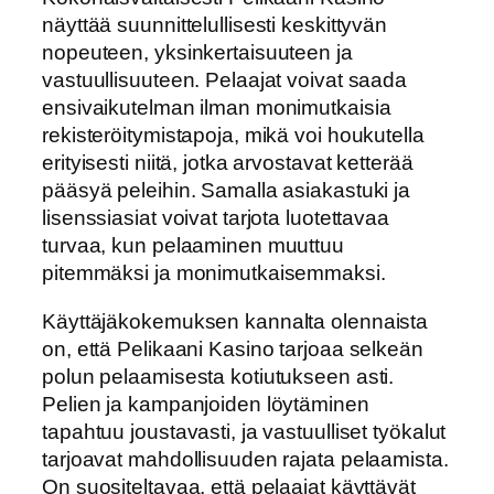
näyttää suunnittelullisesti keskittyvän
nopeuteen, yksinkertaisuuteen ja
vastuullisuuteen. Pelaajat voivat saada
ensivaikutelman ilman monimutkaisia
rekisteröitymistapoja, mikä voi houkutella
erityisesti niitä, jotka arvostavat ketterää
pääsyä peleihin. Samalla asiakastuki ja
lisenssiasiat voivat tarjota luotettavaa
turvaa, kun pelaaminen muuttuu
pitemmäksi ja monimutkaisemmaksi.
Käyttäjäkokemuksen kannalta olennaista
on, että Pelikaani Kasino tarjoaa selkeän
polun pelaamisesta kotiutukseen asti.
Pelien ja kampanjoiden löytäminen
tapahtuu joustavasti, ja vastuulliset työkalut
tarjoavat mahdollisuuden rajata pelaamista.
On suositeltavaa, että pelaajat käyttävät