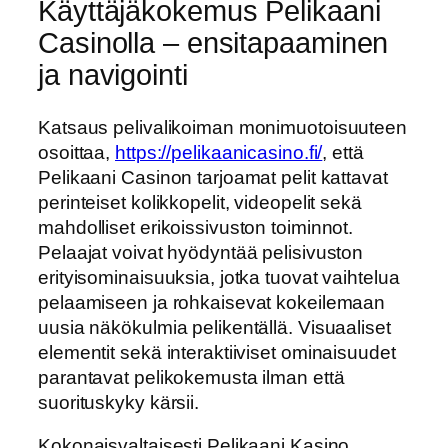
Käyttäjäkokemus Pelikaani
Casinolla – ensitapaaminen
ja navigointi
Katsaus pelivalikoiman monimuotoisuuteen
osoittaa,
https://pelikaanicasino.fi/
, että
Pelikaani Casinon tarjoamat pelit kattavat
perinteiset kolikkopelit, videopelit sekä
mahdolliset erikoissivuston toiminnot.
Pelaajat voivat hyödyntää pelisivuston
erityisominaisuuksia, jotka tuovat vaihtelua
pelaamiseen ja rohkaisevat kokeilemaan
uusia näkökulmia pelikentällä. Visuaaliset
elementit sekä interaktiiviset ominaisuudet
parantavat pelikokemusta ilman että
suorituskyky kärsii.
Kokonaisvaltaisesti Pelikaani Kasino