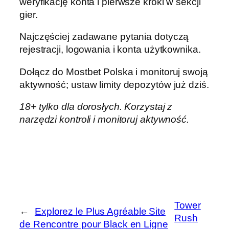
weryfikację konta i pierwsze kroki w sekcji
gier.
Najczęściej zadawane pytania dotyczą
rejestracji, logowania i konta użytkownika.
Dołącz do Mostbet Polska i monitoruj swoją
aktywność; ustaw limity depozytów już dziś.
18+ tylko dla dorosłych. Korzystaj z
narzędzi kontroli i monitoruj aktywność.
Tower
←
Explorez le Plus Agréable Site
Rush
de Rencontre pour Black en Ligne