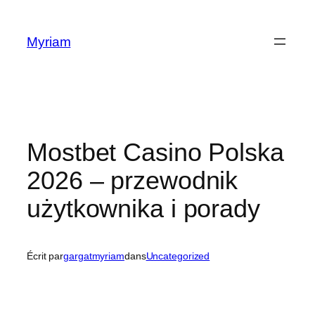
Myriam
Mostbet Casino Polska
2026 – przewodnik
użytkownika i porady
Écrit par
gargatmyriam
dans
Uncategorized