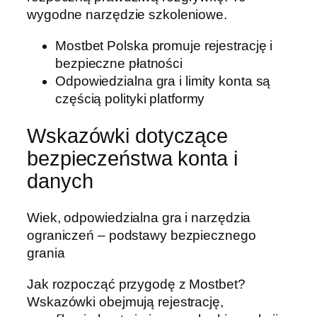
wygodne narzędzie szkoleniowe.
Mostbet Polska promuje rejestrację i
bezpieczne płatności
Odpowiedzialna gra i limity konta są
częścią polityki platformy
Wskazówki dotyczące
bezpieczeństwa konta i
danych
Wiek, odpowiedzialna gra i narzędzia
ograniczeń – podstawy bezpiecznego
grania
Jak rozpocząć przygodę z Mostbet?
Wskazówki obejmują rejestrację,