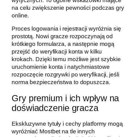
wytycznych. To ogólne wskazówki mające
na celu zwiększenie pewności podczas gry
online.
Proces logowania i rejestracji wyróżnia się
prostotą. Nowi gracze rozpoczynają od
krótkiego formularza, a następnie mogą
przejść do weryfikacji konta w kilku
krokach. Dzięki temu możliwe jest szybkie
uruchomienie konta i natychmiastowe
rozpoczęcie rozgrywki po weryfikacji, jeśli
norma bezpieczeństwa to dopuszcza.
Gry premium i ich wpływ na
doświadczenie gracza
Ekskluzywne tytuły i cechy platformy mogą
wyróżniać Mostbet na tle innych