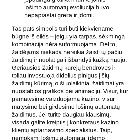
lošimo automatų evoliucija buvo
nepaprastai greita ir įdomi.
Tas pats simbolis turi būti kiekviename
būgne iš eilės – jeigu yra tarpas, sėkminga
kombinacija nėra suformuojama. Dėl to,
žaidėjams niekada nereikia žaisti tų pačių
žaidimų ir nuolat gali išbandyti kažką naujo.
Geriausios žaidimų kūrėjų bendrovės ir
toliau investuoja didelius pinigus į šių
žaidimų kūrimą, o šiuolaikiniai žaidimai yra
nuostabios grafikos bei animacijų. Visur, kur
pamatysime vaizduojamą kazino, visur
matysime bei girdėsime lošimų automatų
žaidimus. Jei turite daugiau klausimų,
visada galite kreiptis į konkretaus kazino
klientų aptarnavimo specialistus. Taip,
nemokami lošimų automatai (demo