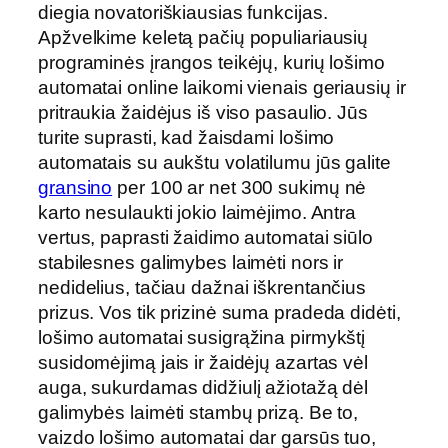
diegia novatoriškiausias funkcijas.
Apžvelkime keletą pačių populiariausių
programinės įrangos teikėjų, kurių lošimo
automatai online laikomi vienais geriausių ir
pritraukia žaidėjus iš viso pasaulio. Jūs
turite suprasti, kad žaisdami lošimo
automatais su aukštu volatilumu jūs galite
gransino
per 100 ar net 300 sukimų nė
karto nesulaukti jokio laimėjimo. Antra
vertus, paprasti žaidimo automatai siūlo
stabilesnes galimybes laimėti nors ir
nedidelius, tačiau dažnai iškrentančius
prizus. Vos tik prizinė suma pradeda didėti,
lošimo automatai susigrąžina pirmykštį
susidomėjimą jais ir žaidėjų azartas vėl
auga, sukurdamas didžiulį ažiotažą dėl
galimybės laimėti stambų prizą. Be to,
vaizdo lošimo automatai dar garsūs tuo,