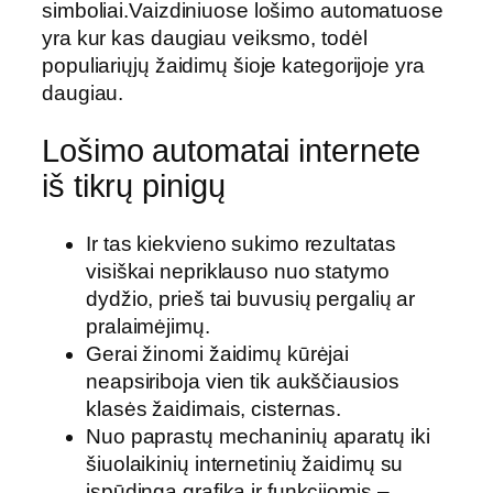
simboliai.Vaizdiniuose lošimo automatuose
yra kur kas daugiau veiksmo, todėl
populiariųjų žaidimų šioje kategorijoje yra
daugiau.
Lošimo automatai internete
iš tikrų pinigų
Ir tas kiekvieno sukimo rezultatas
visiškai nepriklauso nuo statymo
dydžio, prieš tai buvusių pergalių ar
pralaimėjimų.
Gerai žinomi žaidimų kūrėjai
neapsiriboja vien tik aukščiausios
klasės žaidimais, cisternas.
Nuo paprastų mechaninių aparatų iki
šiuolaikinių internetinių žaidimų su
įspūdinga grafika ir funkcijomis –