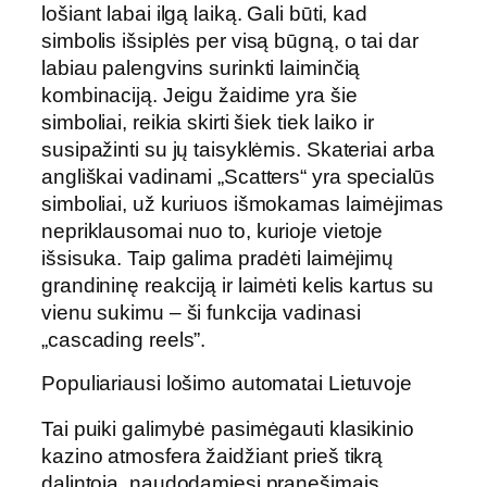
lošiant labai ilgą laiką. Gali būti, kad
simbolis išsiplės per visą būgną, o tai dar
labiau palengvins surinkti laiminčią
kombinaciją. Jeigu žaidime yra šie
simboliai, reikia skirti šiek tiek laiko ir
susipažinti su jų taisyklėmis. Skateriai arba
angliškai vadinami „Scatters“ yra specialūs
simboliai, už kuriuos išmokamas laimėjimas
nepriklausomai nuo to, kurioje vietoje
išsisuka. Taip galima pradėti laimėjimų
grandininę reakciją ir laimėti kelis kartus su
vienu sukimu – ši funkcija vadinasi
„cascading reels”.
Populiariausi lošimo automatai Lietuvoje
Tai puiki galimybė pasimėgauti klasikinio
kazino atmosfera žaidžiant prieš tikrą
dalintoją, naudodamiesi pranešimais.