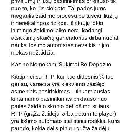
privalumų ir jūsų pasirinkimas priklauso tik
nuo to, ko jūs siekiate. Tai padės jums
mėgautis žaidimo procesu be tuščių iliuzijų
ir nereikalingos rizikos. Iš tikrųjų jokio
laimingo žaidimo laiko nėra, kadangi
atsitiktinių skaičių generatorius dirba nuolat,
net kai losimo automatas neveikia ir juo
niekas nežaidžia.
Kazino Nemokami Sukimai Be Depozito
Kitaip nei su RTP, kur kuo didesnis % tuo
geriau, variacija yra kiekvieno žaidėjo
asmeninis pasirinkimas – tinkamiausias
kintamumo pasirinkimas priklauso nuo
paties žaidėjo skonio bei lošimo stiliaus.
RTP (grąža žaidėjui arba „return to player)
yra lošimo automato statistinis rodiklis, kuris
parodo, kokia dalis pinigų grįžta žaidėjui