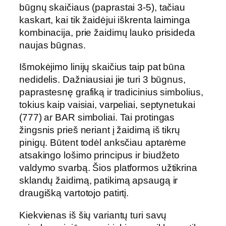
būgnų skaičiaus (paprastai 3-5), tačiau
kaskart, kai tik žaidėjui iškrenta laiminga
kombinacija, prie žaidimų lauko prisideda
naujas būgnas.
Išmokėjimo linijų skaičius taip pat būna
nedidelis. Dažniausiai jie turi 3 būgnus,
paprastesnę grafiką ir tradicinius simbolius,
tokius kaip vaisiai, varpeliai, septynetukai
(777) ar BAR simboliai. Tai protingas
žingsnis prieš neriant į žaidimą iš tikrų
pinigų. Būtent todėl anksčiau aptarėme
atsakingo lošimo principus ir biudžeto
valdymo svarbą. Šios platformos užtikrina
sklandų žaidimą, patikimą apsaugą ir
draugišką vartotojo patirtį.
Kiekvienas iš šių variantų turi savų