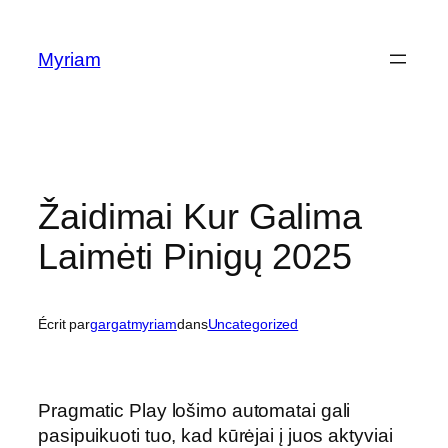
Myriam
Žaidimai Kur Galima
Laimėti Pinigų 2025
Écrit par
gargatmyriam
dans
Uncategorized
Pragmatic Play lošimo automatai gali
pasipuikuoti tuo, kad kūrėjai į juos aktyviai