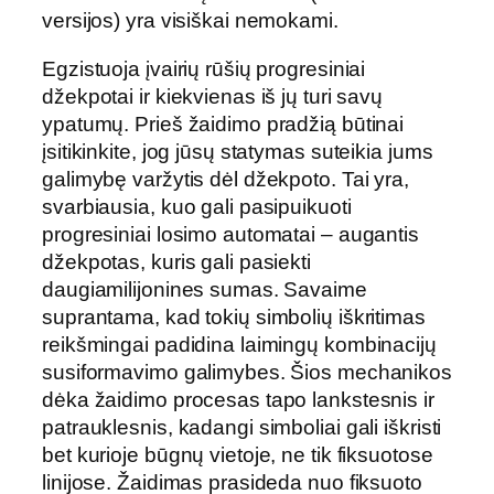
versijos) yra visiškai nemokami.
Egzistuoja įvairių rūšių progresiniai
džekpotai ir kiekvienas iš jų turi savų
ypatumų. Prieš žaidimo pradžią būtinai
įsitikinkite, jog jūsų statymas suteikia jums
galimybę varžytis dėl džekpoto. Tai yra,
svarbiausia, kuo gali pasipuikuoti
progresiniai losimo automatai – augantis
džekpotas, kuris gali pasiekti
daugiamilijonines sumas. Savaime
suprantama, kad tokių simbolių iškritimas
reikšmingai padidina laimingų kombinacijų
susiformavimo galimybes. Šios mechanikos
dėka žaidimo procesas tapo lankstesnis ir
patrauklesnis, kadangi simboliai gali iškristi
bet kurioje būgnų vietoje, ne tik fiksuotose
linijose. Žaidimas prasideda nuo fiksuoto