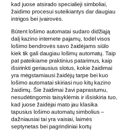
kad juose atsirado specialieji simboliai,
žaidimo procesui suteikiantys dar daugiau
intrigos bei įvairovės.
Būtent lošimo automatai sudaro didžiąją
dalį kazino internete pajamų, todėl visos
lošimo bendrovės savo žaidėjams siūlo
kiek tik gali daugiau lošimų automatų. Taip
pat pateikiame praktinius patarimus, kaip
išsirinkti geriausius slotus, kokie žaidimai
yra mėgstamiausi žaidėjų tarpe bei kuo
lošimo automatai skiriasi nuo kitų kazino
žaidimų. Šie žaidimai žavi paprastumu,
nesudėtingomis taisyklėmis ir išsiskiria tuo,
kad juose žaidėjai mato jau klasika
tapusius lošimo automatų simbolius –
dažniausiai tai yra vaisiai, laimės
septynetas bei pagrindiniai kortų