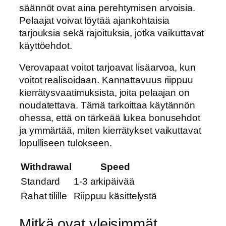
säännöt ovat aina perehtymisen arvoisia.
Pelaajat voivat löytää ajankohtaisia
tarjouksia sekä rajoituksia, jotka vaikuttavat
käyttöehdot.
Verovapaat voitot tarjoavat lisäarvoa, kun
voitot realisoidaan. Kannattavuus riippuu
kierrätysvaatimuksista, joita pelaajan on
noudatettava. Tämä tarkoittaa käytännön
ohessa, että on tärkeää lukea bonusehdot
ja ymmärtää, miten kierrätykset vaikuttavat
lopulliseen tulokseen.
Withdrawal
Speed
Standard
1-3 arkipäivää
Rahat tilille
Riippuu käsittelystä
Mitkä ovat yleisimmät