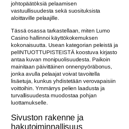
johtopäätöksiä pelaamisen
vastuullisuudesta sekä suosituksista
aloittaville pelaajille.
Tässä osassa tarkastellaan, miten Lumo
Casino hallinnoi käyttökokemuksen
kokonaisuutta. Usean kategorian peleistä ja
pelINTUOTTUPISTEISTÄ koostuva kirjasto
antaa kuvan monipuolisuudesta. Paikoin
mainitaan päivittäinen onnenpyöräbonus,
jonka avulla pelaajat voivat tavoitella
lisäetuja, kunkus yhdistetään verovapaisiin
voittoihin. Ymmärrys pelien laadusta ja
turvallisuudesta muodostaa pohjan
luottamukselle.
Sivuston rakenne ja
hakutoiminnallisuus