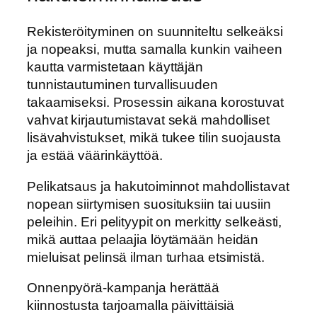
Rekisteröityminen on suunniteltu selkeäksi
ja nopeaksi, mutta samalla kunkin vaiheen
kautta varmistetaan käyttäjän
tunnistautuminen turvallisuuden
takaamiseksi. Prosessin aikana korostuvat
vahvat kirjautumistavat sekä mahdolliset
lisävahvistukset, mikä tukee tilin suojausta
ja estää väärinkäyttöä.
Pelikatsaus ja hakutoiminnot mahdollistavat
nopean siirtymisen suosituksiin tai uusiin
peleihin. Eri pelityypit on merkitty selkeästi,
mikä auttaa pelaajia löytämään heidän
mieluisat pelinsä ilman turhaa etsimistä.
Onnenpyörä-kampanja herättää
kiinnostusta tarjoamalla päivittäisiä