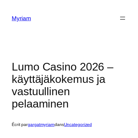
Myriam
Lumo Casino 2026 –
käyttäjäkokemus ja
vastuullinen
pelaaminen
Écrit par
gargatmyriam
dans
Uncategorized