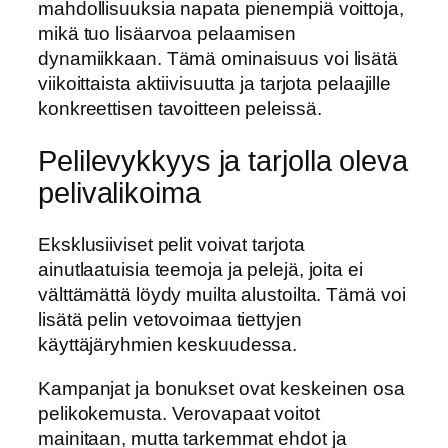
mahdollisuuksia napata pienempiä voittoja,
mikä tuo lisäarvoa pelaamisen
dynamiikkaan. Tämä ominaisuus voi lisätä
viikoittaista aktiivisuutta ja tarjota pelaajille
konkreettisen tavoitteen peleissä.
Pelilevykkyys ja tarjolla oleva
pelivalikoima
Eksklusiiviset pelit voivat tarjota
ainutlaatuisia teemoja ja pelejä, joita ei
välttämättä löydy muilta alustoilta. Tämä voi
lisätä pelin vetovoimaa tiettyjen
käyttäjäryhmien keskuudessa.
Kampanjat ja bonukset ovat keskeinen osa
pelikokemusta. Verovapaat voitot
mainitaan, mutta tarkemmat ehdot ja