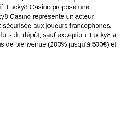
tif, Lucky8 Casino propose une
ucky8 Casino représente un acteur
et sécurisée aux joueurs francophones.
e lors du dépôt, sauf exception. Lucky8 a
nus de bienvenue (200% jusqu’à 500€) et