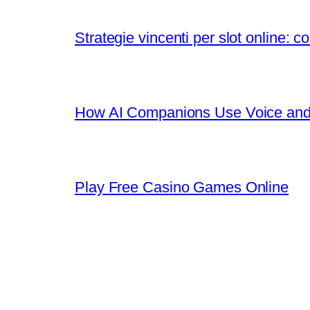
Strategie vincenti per slot online:
How AI Companions Use Voice and 
Play Free Casino Games Online