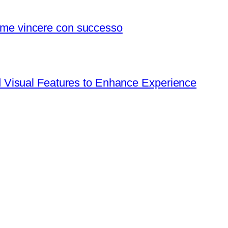
 come vincere con successo
Visual Features to Enhance Experience