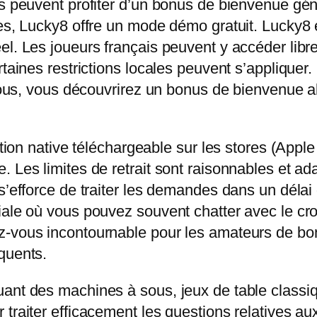
rs peuvent profiter d’un bonus de bienvenue gén
res, Lucky8 offre un mode démo gratuit. Lucky8
el. Les joueurs français peuvent y accéder lib
rtaines restrictions locales peuvent s’applique
 nous, vous découvrirez un bonus de bienvenue a
ation native téléchargeable sur les stores (Appl
 Les limites de retrait sont raisonnables et ad
s’efforce de traiter les demandes dans un délai
iale où vous pouvez souvent chatter avec le cro
z-vous incontournable pour les amateurs de bon
quents.
ant des machines à sous, jeux de table classiq
traiter efficacement les questions relatives au