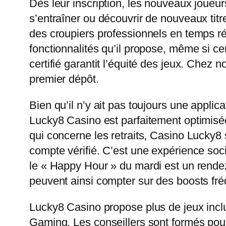
Dès leur inscription, les nouveaux joueu
s’entraîner ou découvrir de nouveaux tit
des croupiers professionnels en temps ré
fonctionnalités qu’il propose, même si ce
certifié garantit l’équité des jeux. Chez
premier dépôt.
Bien qu’il n’y ait pas toujours une applic
Lucky8 Casino est parfaitement optimisée.
qui concerne les retraits, Casino Lucky8 
compte vérifié. C’est une expérience soc
le « Happy Hour » du mardi est un rende
peuvent ainsi compter sur des boosts fré
Lucky8 Casino propose plus de jeux inclu
Gaming. Les conseillers sont formés pour 