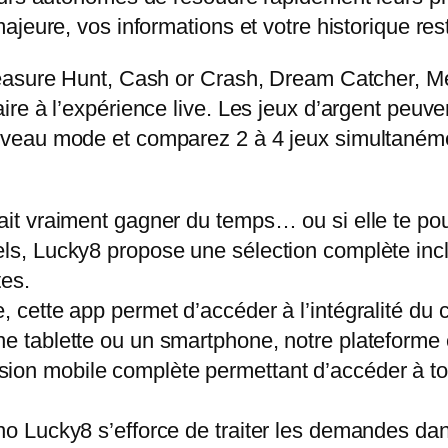
jeure, vos informations et votre historique res
easure Hunt, Cash or Crash, Dream Catcher, M
re à l’expérience live. Les jeux d’argent peuv
eau mode et comparez 2 à 4 jeux simultanément
fait vraiment gagner du temps… ou si elle te po
ls, Lucky8 propose une sélection complète inclu
tes.
e, cette app permet d’accéder à l’intégralité d
ne tablette ou un smartphone, notre plateforme 
ion mobile complète permettant d’accéder à tou
ino Lucky8 s’efforce de traiter les demandes da