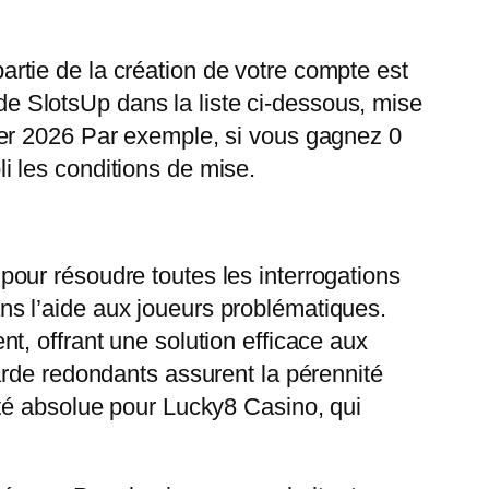
tie de la création de votre compte est
 de SlotsUp dans la liste ci-dessous, mise
ier 2026 Par exemple, si vous gagnez 0
 les conditions de mise.
our résoudre toutes les interrogations
s l’aide aux joueurs problématiques.
, offrant une solution efficace aux
arde redondants assurent la pérennité
té absolue pour Lucky8 Casino, qui