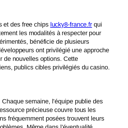
 et des free chips
lucky8-france.fr
qui
ement les modalités à respecter pour
périmentés, bénéficie de plusieurs
 développeurs ont privilégié une approche
ir de nouvelles options. Cette
ens, publics cibles privilégiés du casino.
s. Chaque semaine, l’équipe publie des
ressource précieuse couvre tous les
ions fréquemment posées trouvent leurs
roblèmes. Même dans l’éventualité