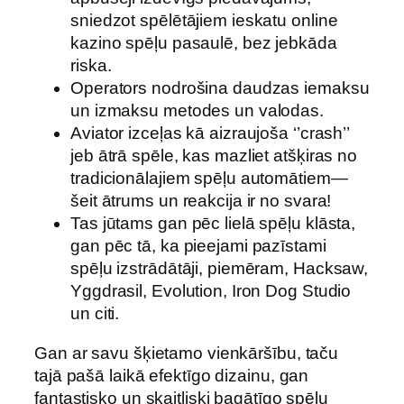
sniedzot spēlētājiem ieskatu online
kazino spēļu pasaulē, bez jebkāda
riska.
Operators nodrošina daudzas iemaksu
un izmaksu metodes un valodas.
Aviator izceļas kā aizraujoša ‘’crash’’
jeb ātrā spēle, kas mazliet atšķiras no
tradicionālajiem spēļu automātiem—
šeit ātrums un reakcija ir no svara!
Tas jūtams gan pēc lielā spēļu klāsta,
gan pēc tā, ka pieejami pazīstami
spēļu izstrādātāji, piemēram, Hacksaw,
Yggdrasil, Evolution, Iron Dog Studio
un citi.
Gan ar savu šķietamo vienkāršību, taču
tajā pašā laikā efektīgo dizainu, gan
fantastisko un skaitliski bagātīgo spēļu