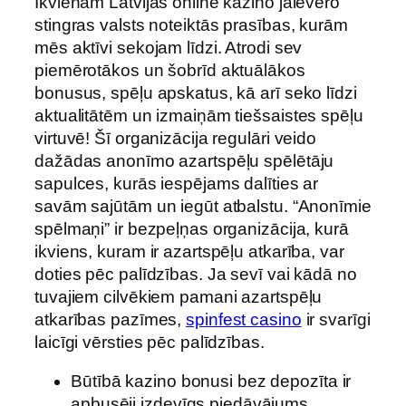
Ikvienam Latvijas online kazino jāievēro
stingras valsts noteiktās prasības, kurām
mēs aktīvi sekojam līdzi. Atrodi sev
piemērotākos un šobrīd aktuālākos
bonusus, spēļu apskatus, kā arī seko līdzi
aktualitātēm un izmaiņām tiešsaistes spēļu
virtuvē! Šī organizācija regulāri veido
dažādas anonīmo azartspēļu spēlētāju
sapulces, kurās iespējams dalīties ar
savām sajūtām un iegūt atbalstu. “Anonīmie
spēlmaņi” ir bezpeļņas organizācija, kurā
ikviens, kuram ir azartspēļu atkarība, var
doties pēc palīdzības. Ja sevī vai kādā no
tuvajiem cilvēkiem pamani azartspēļu
atkarības pazīmes,
spinfest casino
ir svarīgi
laicīgi vērsties pēc palīdzības.
Būtībā kazino bonusi bez depozīta ir
apbusēji izdevīgs piedāvājums,