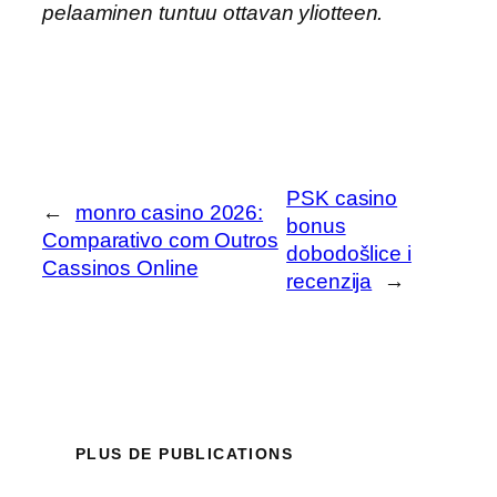
pelaaminen tuntuu ottavan yliotteen.
PSK casino
←
monro casino 2026:
bonus
Comparativo com Outros
dobodošlice i
Cassinos Online
recenzija
→
PLUS DE PUBLICATIONS