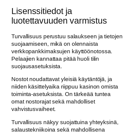
Lisenssitiedot ja
luotettavuuden varmistus
Turvallisuus perustuu salaukseen ja tietojen
suojaamiseen, mikä on olennaista
verkkopankkimaksujen käyttöönotossa.
Pelaajien kannattaa pitää huoli tilin
suojausasetuksista.
Nostot noudattavat yleisiä käytäntöjä, ja
niiden käsittelyaika riippuu kasinon omista
toiminta-asetuksista. On tärkeää tuntea
omat nostorajat sekä mahdolliset
vahvistusvaiheet.
Turvallisuus näkyy suojattuina yhteyksinä,
salaustekniikoina sekä mahdollisena