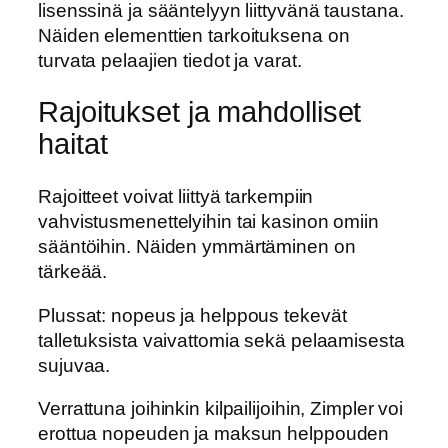
lisenssinä ja sääntelyyn liittyvänä taustana.
Näiden elementtien tarkoituksena on
turvata pelaajien tiedot ja varat.
Rajoitukset ja mahdolliset
haitat
Rajoitteet voivat liittyä tarkempiin
vahvistusmenettelyihin tai kasinon omiin
sääntöihin. Näiden ymmärtäminen on
tärkeää.
Plussat: nopeus ja helppous tekevät
talletuksista vaivattomia sekä pelaamisesta
sujuvaa.
Verrattuna joihinkin kilpailijoihin, Zimpler voi
erottua nopeuden ja maksun helppouden