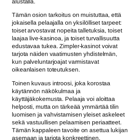
alustalla.
Tämän osion tarkoitus on muistuttaa, että
jokaisella pelaajalla on yksilölliset tarpeet:
toiset arvostavat nopeita talletuksia, toiset
laajaa live-kasinoa, ja toiset turvallisuutta
edustavaa tukea. Zimpler-kasinot voivat
tarjota näiden vaatimusten yhdistelmän,
kun palveluntarjoajat varmistavat
oikeanlaisen toteutuksen.
Toinen kuvaus introosi, joka korostaa
käytännön näkökulmaa ja
käyttäjäkokemusta. Pelaaja voi aloittaa
helposti, mutta on tärkeää ymmärtää tilin
luomisen ja vahvistamisen yleiset askeleet
sekä vastuullisen pelaamisen periaatteet.
Tämän kappaleen tavoite on asettua lukijan
asemaan ja tarjota konkreettinen,