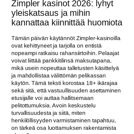
Zimpler kasinot 2026: lyhyt
yleiskatsaus ja mihin
kannattaa kiinnittää huomiota
Tämän päivän käytännöt Zimpler-kasinoilla
ovat kehittyneet ja tarjolla on entistä
nopeampi ratkaisu rahansiirtoihin. Pelaajat
voivat liittää pankkitilinsä maksutapana,
mikä usein nopeuttaa talletusten käsittelyä
ja mahdollistaa välittömän pelikassan
käytön. Tämä teksti korostaa 18+ ikärajaa
sekä sitä, että vastuullisuuden asettaminen
etusijalle voi auttaa hallitsemaan
pelitottumuksia. Avoin keskustelu
turvallisuudesta ja siitä, miten
henkilöllisyyden varmistaminen tapahtuu,
on tärkeä osa luottamuksen rakentamista