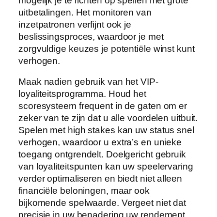
mogelijk je te richten op spellen met grote
uitbetalingen. Het monitoren van
inzetpatronen verfijnt ook je
beslissingsproces, waardoor je met
zorgvuldige keuzes je potentiële winst kunt
verhogen.
Maak nadien gebruik van het VIP-
loyaliteitsprogramma. Houd het
scoresysteem frequent in de gaten om er
zeker van te zijn dat u alle voordelen uitbuit.
Spelen met high stakes kan uw status snel
verhogen, waardoor u extra’s en unieke
toegang ontgrendelt. Doelgericht gebruik
van loyaliteitspunten kan uw speelervaring
verder optimaliseren en biedt niet alleen
financiële beloningen, maar ook
bijkomende spelwaarde. Vergeet niet dat
precisie in uw benadering uw rendement