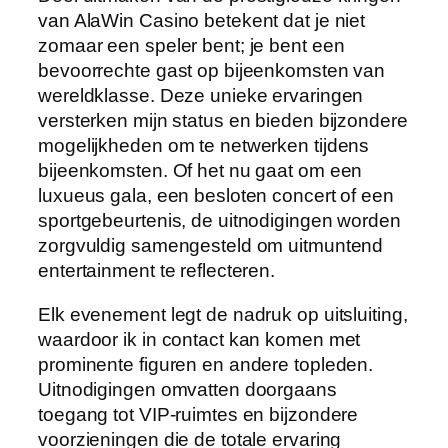
van AlaWin Casino betekent dat je niet
zomaar een speler bent; je bent een
bevoorrechte gast op bijeenkomsten van
wereldklasse. Deze unieke ervaringen
versterken mijn status en bieden bijzondere
mogelijkheden om te netwerken tijdens
bijeenkomsten. Of het nu gaat om een
luxueus gala, een besloten concert of een
sportgebeurtenis, de uitnodigingen worden
zorgvuldig samengesteld om uitmuntend
entertainment te reflecteren.
Elk evenement legt de nadruk op uitsluiting,
waardoor ik in contact kan komen met
prominente figuren en andere topleden.
Uitnodigingen omvatten doorgaans
toegang tot VIP-ruimtes en bijzondere
voorzieningen die de totale ervaring