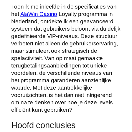
Toen ik me inleefde in de specificaties van
het
AlaWin Casino
Loyalty programma in
Nederland, ontdekte ik een geavanceerd
systeem dat gebruikers beloont via duidelijk
gedefinieerde VIP-niveaus. Deze structuur
verbetert niet alleen de gebruikerservaring,
maar stimuleert ook strategisch de
spelactiviteit. Van op maat gemaakte
terugbetalingsaanbiedingen tot unieke
voordelen, de verschillende niveaus van
het programma garanderen aanzienlijke
waarde. Met deze aantrekkelijke
vooruitzichten, is het dan niet intrigerend
om na te denken over hoe je deze levels
efficiënt kunt gebruiken?
Hoofd conclusies