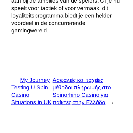
aan bij de ambities van de spelers. Of je nu
speelt voor tactiek of voor vermaak, dit
loyaliteitsprogramma biedt je een helder
voordeel in de concurrerende
gamingwereld.
←
My Journey
Ασφαλείς και ταχείες
Testing U Spin
μέθοδοι πληρωμής στο
Casino
Spinorhino Casino για
Situations in UK
παίκτες στην Ελλάδα
→