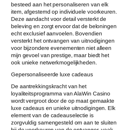
besteed aan het personaliseren van elk
item, afgestemd op individuele voorkeuren.
Deze aandacht voor detail versterkt de
beleving en zorgt ervoor dat de beloningen
echt exclusief aanvoelen. Bovendien
versterkt het ontvangen van uitnodigingen
voor bijzondere evenementen niet alleen
mijn gevoel van prestige, maar biedt het
ook unieke netwerkmogelijkheden.
Gepersonaliseerde luxe cadeaus
De aantrekkingskracht van het
loyaliteitsprogramma van AlaWin Casino
wordt vergroot door de op maat gemaakte
luxe cadeaus en unieke uitnodigingen. Elk
element van de cadeauselectie is
zorgvuldig samengesteld om aan te sluiten
bij de voorkeuren van de ontvanger, vaak