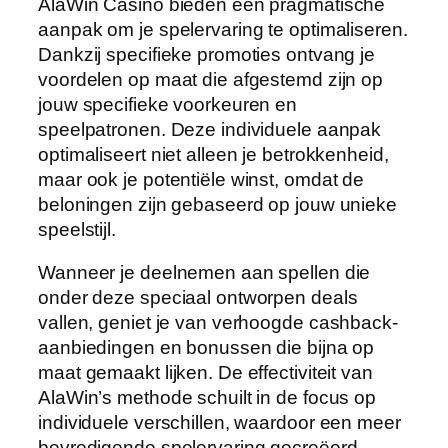
AlaWin Casino bieden een pragmatische
aanpak om je spelervaring te optimaliseren.
Dankzij specifieke promoties ontvang je
voordelen op maat die afgestemd zijn op
jouw specifieke voorkeuren en
speelpatronen. Deze individuele aanpak
optimaliseert niet alleen je betrokkenheid,
maar ook je potentiële winst, omdat de
beloningen zijn gebaseerd op jouw unieke
speelstijl.
Wanneer je deelnemen aan spellen die
onder deze speciaal ontworpen deals
vallen, geniet je van verhoogde cashback-
aanbiedingen en bonussen die bijna op
maat gemaakt lijken. De effectiviteit van
AlaWin’s methode schuilt in de focus op
individuele verschillen, waardoor een meer
bevredigende spelervaring gecreëerd