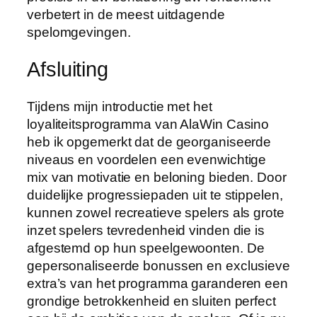
verbetert in de meest uitdagende
spelomgevingen.
Afsluiting
Tijdens mijn introductie met het
loyaliteitsprogramma van AlaWin Casino
heb ik opgemerkt dat de georganiseerde
niveaus en voordelen een evenwichtige
mix van motivatie en beloning bieden. Door
duidelijke progressiepaden uit te stippelen,
kunnen zowel recreatieve spelers als grote
inzet spelers tevredenheid vinden die is
afgestemd op hun speelgewoonten. De
gepersonaliseerde bonussen en exclusieve
extra’s van het programma garanderen een
grondige betrokkenheid en sluiten perfect