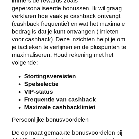
immers de rewards zoals
gepersonaliseerde bonussen. Ik wil graag
verklaren hoe vaak je cashback ontvangt
(cashback frequentie) en wat het maximale
bedrag is dat je kunt ontvangen (limieten
voor cashback). Deze inzichten helpt je om
je tactieken te verfijnen en de pluspunten te
maximaliseren. Houd rekening met het
volgende:
Stortingsvereisten
Spelselectie
VIP-status
Frequentie van cashback
Maximale cashbacklimiet
Persoonlijke bonusvoordelen
De op maat gemaakte bonusvoordelen bij