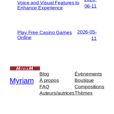
Voice and Visual Features to
06-11
Enhance Experience
2026-05-
Play Free Casino Games
Online
11
Blog
Évènements
Myriam
À propos
Boutique
FAQ
Compositions
Auteurs/autrices
Thèmes