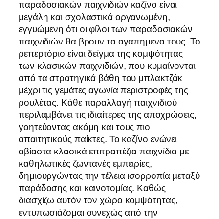
παραδοσιακών παιχνιδιών καζίνο είναι
μεγάλη και σχολαστικά οργανωμένη,
εγγυώμενη ότι οι φίλοι των παραδοσιακών
παιχνιδιών θα βρουν τα αγαπημένα τους. Το
ρεπερτόριο είναι δείγμα της κομψότητας
των κλασικών παιχνιδιών, που κυμαίνονται
από τα στρατηγικά βάθη του μπλακτζάκ
μέχρι τις γεμάτες αγωνία περιστροφές της
ρουλέτας. Κάθε παραλλαγή παιχνιδιού
περιλαμβάνει τις ιδιαίτερες της αποχρώσεις,
γοητεύοντας ακόμη και τους πιο
απαιτητικούς παίκτες. Το καζίνο ενώνει
αβίαστα κλασικά επιτραπέζια παιχνίδια με
καθηλωτικές ζωντανές εμπειρίες,
δημιουργώντας την τέλεια ισορροπία μεταξύ
παράδοσης και καινοτομίας. Καθώς
διασχίζω αυτόν τον χώρο κομψότητας,
εντυπωσιάζομαι συνεχώς από την