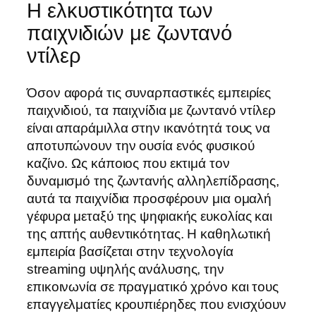
Η ελκυστικότητα των
παιχνιδιών με ζωντανό
ντίλερ
Όσον αφορά τις συναρπαστικές εμπειρίες
παιχνιδιού, τα παιχνίδια με ζωντανό ντίλερ
είναι απαράμιλλα στην ικανότητά τους να
αποτυπώνουν την ουσία ενός φυσικού
καζίνο. Ως κάποιος που εκτιμά τον
δυναμισμό της ζωντανής αλληλεπίδρασης,
αυτά τα παιχνίδια προσφέρουν μια ομαλή
γέφυρα μεταξύ της ψηφιακής ευκολίας και
της απτής αυθεντικότητας. Η καθηλωτική
εμπειρία βασίζεται στην τεχνολογία
streaming υψηλής ανάλυσης, την
επικοινωνία σε πραγματικό χρόνο και τους
επαγγελματίες κρουπιέρηδες που ενισχύουν