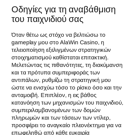
Οδηγίες για τη αναβάθμιση
του παιχνιδιού σας
Όταν θέτω ως στόχο να βελτιώσω το
gameplay μου στο AlaWin Casino, η
τελειοποίηση εξελιγμένων στρατηγικών
στοιχηματισμού καθίσταται επιτακτική.
Μελετώντας τις πιθανότητες, τη διακύμανση
και τα πρότυπα συμπεριφοράς των
αντιπάλων, ρυθμίζω τη στρατηγική μου
ώστε να ενισχύω τόσο το ρίσκο όσο και την
ανταμοιβή. Επιπλέον, η εις βάθος
κατανόηση των μηχανισμών του παιχνιδιού,
συμπεριλαμβανομένων των δομών
πληρωμών και των τάσεων των ντίλερ,
προσφέρει το αναγκαίο πλεονέκτημα για να
επωφεληθώ από κάθε ευκαιρία