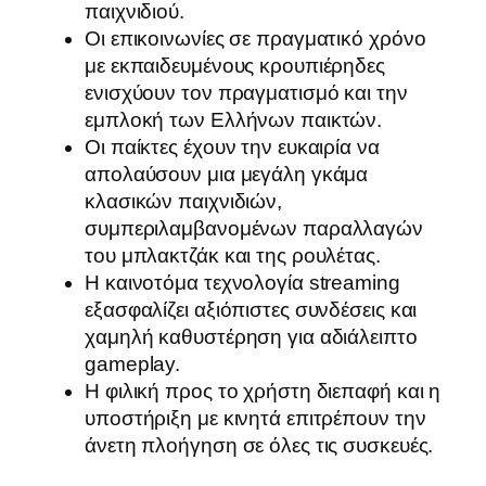
παιχνιδιού.
Οι επικοινωνίες σε πραγματικό χρόνο
με εκπαιδευμένους κρουπιέρηδες
ενισχύουν τον πραγματισμό και την
εμπλοκή των Ελλήνων παικτών.
Οι παίκτες έχουν την ευκαιρία να
απολαύσουν μια μεγάλη γκάμα
κλασικών παιχνιδιών,
συμπεριλαμβανομένων παραλλαγών
του μπλακτζάκ και της ρουλέτας.
Η καινοτόμα τεχνολογία streaming
εξασφαλίζει αξιόπιστες συνδέσεις και
χαμηλή καθυστέρηση για αδιάλειπτο
gameplay.
Η φιλική προς το χρήστη διεπαφή και η
υποστήριξη με κινητά επιτρέπουν την
άνετη πλοήγηση σε όλες τις συσκευές.