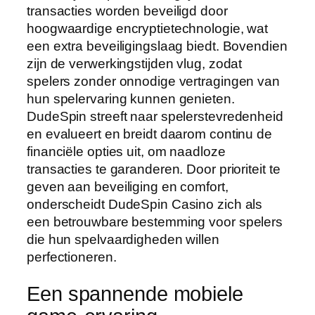
transacties worden beveiligd door
hoogwaardige encryptietechnologie, wat
een extra beveiligingslaag biedt. Bovendien
zijn de verwerkingstijden vlug, zodat
spelers zonder onnodige vertragingen van
hun spelervaring kunnen genieten.
DudeSpin streeft naar spelerstevredenheid
en evalueert en breidt daarom continu de
financiële opties uit, om naadloze
transacties te garanderen. Door prioriteit te
geven aan beveiliging en comfort,
onderscheidt DudeSpin Casino zich als
een betrouwbare bestemming voor spelers
die hun spelvaardigheden willen
perfectioneren.
Een spannende mobiele