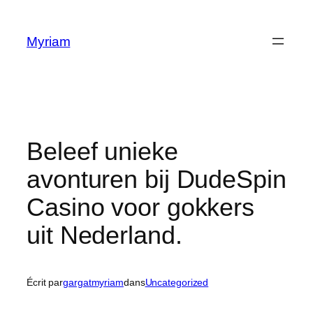
Myriam
Beleef unieke
avonturen bij DudeSpin
Casino voor gokkers
uit Nederland.
Écrit par
gargatmyriam
dans
Uncategorized