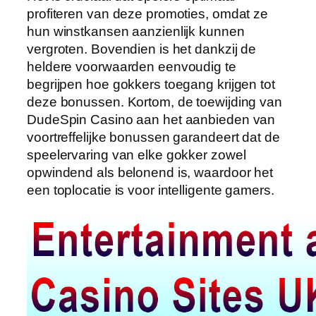
profiteren van deze promoties, omdat ze
hun winstkansen aanzienlijk kunnen
vergroten. Bovendien is het dankzij de
heldere voorwaarden eenvoudig te
begrijpen hoe gokkers toegang krijgen tot
deze bonussen. Kortom, de toewijding van
DudeSpin Casino aan het aanbieden van
voortreffelijke bonussen garandeert dat de
speelervaring van elke gokker zowel
opwindend als belonend is, waardoor het
een toplocatie is voor intelligente gamers.