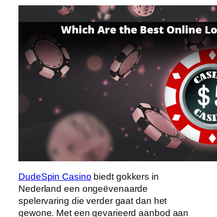
DudeSpin Casino
biedt gokkers in
Nederland een ongeëvenaarde
spelervaring die verder gaat dan het
gewone. Met een gevarieerd aanbod aan