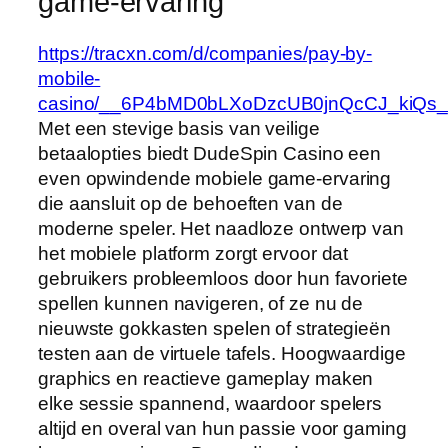
game-ervaring
https://tracxn.com/d/companies/pay-by-
mobile-
casino/__6P4bMD0bLXoDzcUB0jnQcCJ_kiQs
Met een stevige basis van veilige
betaalopties biedt DudeSpin Casino een
even opwindende mobiele game-ervaring
die aansluit op de behoeften van de
moderne speler. Het naadloze ontwerp van
het mobiele platform zorgt ervoor dat
gebruikers probleemloos door hun favoriete
spellen kunnen navigeren, of ze nu de
nieuwste gokkasten spelen of strategieën
testen aan de virtuele tafels. Hoogwaardige
graphics en reactieve gameplay maken
elke sessie spannend, waardoor spelers
altijd en overal van hun passie voor gaming