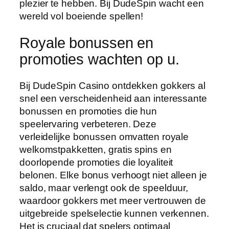
plezier te hebben. Bij DudeSpin wacht een
wereld vol boeiende spellen!
Royale bonussen en
promoties wachten op u.
Bij DudeSpin Casino ontdekken gokkers al
snel een verscheidenheid aan interessante
bonussen en promoties die hun
speelervaring verbeteren. Deze
verleidelijke bonussen omvatten royale
welkomstpakketten, gratis spins en
doorlopende promoties die loyaliteit
belonen. Elke bonus verhoogt niet alleen je
saldo, maar verlengt ook de speelduur,
waardoor gokkers met meer vertrouwen de
uitgebreide spelselectie kunnen verkennen.
Het is cruciaal dat spelers optimaal