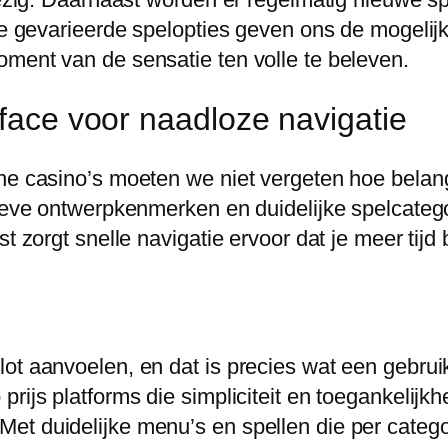
eze gevarieerde spelopties geven ons de mogeli
ment van de sensatie ten volle te beleven.
rface voor naadloze navigatie
ne casino’s moeten we niet vergeten hoe belangr
ieve ontwerpkenmerken en duidelijke spelcategor
st zorgt snelle navigatie ervoor dat je meer tij
ot aanvoelen, en dat is precies wat een gebruik
rijs platforms die simpliciteit en toegankelijkh
et duidelijke menu’s en spellen die per catego