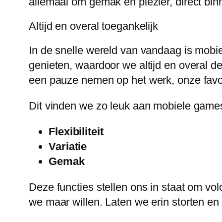
allemaal om gemak en plezier, direct bi
Altijd en overal toegankelijk
In de snelle wereld van vandaag is mobi
genieten, waardoor we altijd en overal 
een pauze nemen op het werk, onze favori
Dit vinden we zo leuk aan mobiele game
Flexibiliteit
Variatie
Gemak
Deze functies stellen ons in staat om vo
we maar willen. Laten we erin storten e