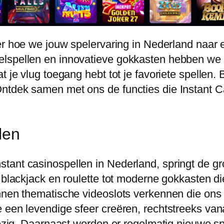
r hoe we jouw spelervaring in Nederland naar e
lspellen en innovatieve gokkasten hebben we v
at je vlug toegang hebt tot je favoriete spelle
ntdek samen met ons de functies die Instant 
len
tant casinospellen in Nederland, springt de gr
s blackjack en roulette tot moderne gokkasten d
kunnen thematische videoslots verkennen die o
e een levendige sfeer creëren, rechtstreeks va
nwezig. Daarnaast worden er regelmatig nieuwe 