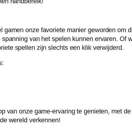
nnen handbereik!
el gamen onze favoriete manier geworden om di
de spanning van het spelen kunnen ervaren. Of 
ete spellen zijn slechts een klik verwijderd.
s:
lop van onze game-ervaring te genieten, met de
n de wereld verkennen!