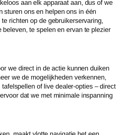
kkeloos aan elk apparaat aan, dus of we
n sturen ons en helpen ons in één
te richten op de gebruikerservaring,
 beleven, te spelen en ervan te plezier
or we direct in de actie kunnen duiken
anneer we de mogelijkheden verkennen,
afelspellen of live dealer-opties – direct
t ervoor dat we met minimale inspanning
jken, maakt vlotte navigatie het een