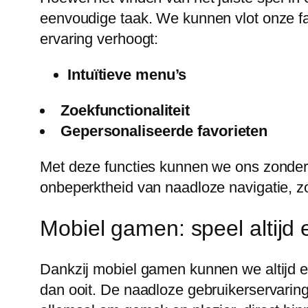
eenvoudige taak. We kunnen vlot onze fa
ervaring verhoogt:
Intuïtieve menu’s
Zoekfunctionaliteit
Gepersonaliseerde favorieten
Met deze functies kunnen we ons zonder 
onbeperktheid van naadloze navigatie, z
Mobiel gamen: speel altijd 
Dankzij mobiel gamen kunnen we altijd en
dan ooit. De naadloze gebruikerservaring