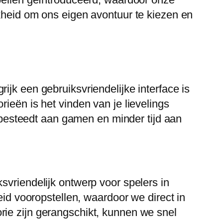
jkheid om ons eigen avontuur te kiezen en
ijk een gebruiksvriendelijke interface is
ieën is het vinden van je lievelings
d besteedt aan gamen en minder tijd aan
svriendelijk ontwerp voor spelers in
eid vooropstellen, waardoor we direct in
rie zijn gerangschikt, kunnen we snel