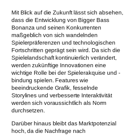
Mit Blick auf die Zukunft lässt sich absehen,
dass die Entwicklung von Bigger Bass
Bonanza und seinen Konkurrenten
maßgeblich von sich wandelnden
Spielerpräferenzen und technologischen
Fortschritten geprägt sein wird. Da sich die
Spielelandschaft kontinuierlich verändert,
werden zukünftige Innovationen eine
wichtige Rolle bei der Spielerakquise und -
bindung spielen. Features wie
beeindruckende Grafik, fesselnde
Storylines und verbesserte Interaktivität
werden sich voraussichtlich als Norm
durchsetzen.
Darüber hinaus bleibt das Marktpotenzial
hoch, da die Nachfrage nach