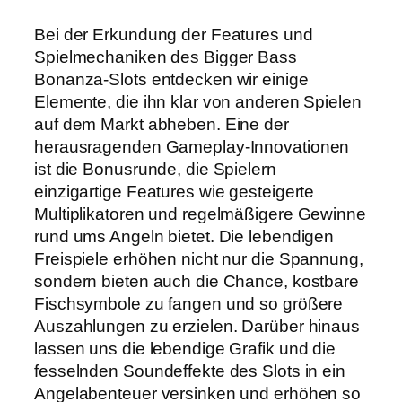
Bei der Erkundung der Features und
Spielmechaniken des Bigger Bass
Bonanza-Slots entdecken wir einige
Elemente, die ihn klar von anderen Spielen
auf dem Markt abheben. Eine der
herausragenden Gameplay-Innovationen
ist die Bonusrunde, die Spielern
einzigartige Features wie gesteigerte
Multiplikatoren und regelmäßigere Gewinne
rund ums Angeln bietet. Die lebendigen
Freispiele erhöhen nicht nur die Spannung,
sondern bieten auch die Chance, kostbare
Fischsymbole zu fangen und so größere
Auszahlungen zu erzielen. Darüber hinaus
lassen uns die lebendige Grafik und die
fesselnden Soundeffekte des Slots in ein
Angelabenteuer versinken und erhöhen so