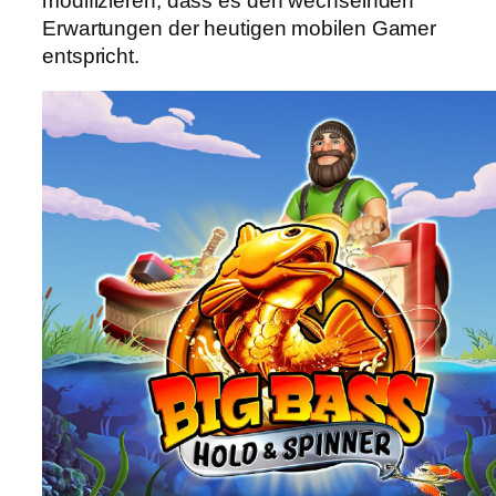
modifizieren, dass es den wechselnden
Erwartungen der heutigen mobilen Gamer
entspricht.