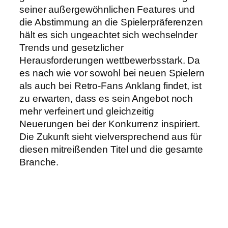
seiner außergewöhnlichen Features und
die Abstimmung an die Spielerpräferenzen
hält es sich ungeachtet sich wechselnder
Trends und gesetzlicher
Herausforderungen wettbewerbsstark. Da
es nach wie vor sowohl bei neuen Spielern
als auch bei Retro-Fans Anklang findet, ist
zu erwarten, dass es sein Angebot noch
mehr verfeinert und gleichzeitig
Neuerungen bei der Konkurrenz inspiriert.
Die Zukunft sieht vielversprechend aus für
diesen mitreißenden Titel und die gesamte
Branche.