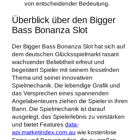
von entscheidender Bedeutung.
Überblick über den Bigger
Bass Bonanza Slot
Der Bigger Bass Bonanza Slot hat sich auf
dem deutschen Glücksspielmarkt rasant
wachsender Beliebtheit erfreut und
begeistert Spieler mit seinem fesselnden
Thema und seiner innovativen
Spielmechanik. Die lebendige Grafik und
das Versprechen eines spannenden
Angelabenteuers ziehen die Spieler in ihren
Bann. Die Spielmechanik ist darauf
ausgelegt, das Spielerlebnis zu verstärken
und bietet Features
data-
api.marketindex.com.au
wie kostenlose