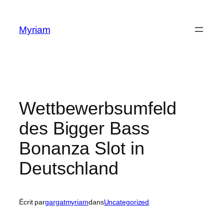
Myriam
Wettbewerbsumfeld
des Bigger Bass
Bonanza Slot in
Deutschland
Écrit par
gargatmyriam
dans
Uncategorized