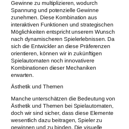
Gewinne zu multiplizieren, wodurch
Spannung und potenzielle Gewinne
zunehmen. Diese Kombination aus
interaktiven Funktionen und strategischen
Möglichkeiten entspricht unserem Wunsch
nach dynamischeren Spielerlebnissen. Da
sich die Entwickler an diese Präferenzen
orientieren, können wir in zukünftigen
Spielautomaten noch innovativere
Kombinationen dieser Mechaniken
erwarten.
Ästhetik und Themen
Manche unterschätzen die Bedeutung von
Ästhetik und Themen bei Spielautomaten,
doch wir sind sicher, dass diese Elemente
wesentlich dazu beitragen, Spieler zu
gewinnen und zu binden. Die visuelle