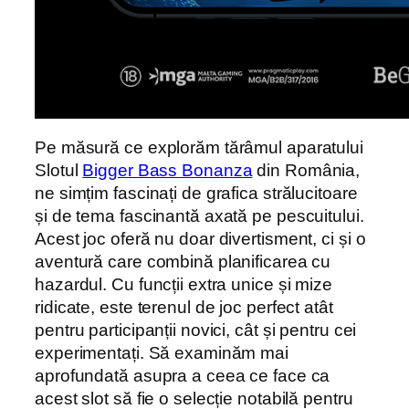
Pe măsură ce explorăm tărâmul aparatului
Slotul
Bigger Bass Bonanza
din România,
ne simțim fascinați de grafica strălucitoare
și de tema fascinantă axată pe pescuitului.
Acest joc oferă nu doar divertisment, ci și o
aventură care combină planificarea cu
hazardul. Cu funcții extra unice și mize
ridicate, este terenul de joc perfect atât
pentru participanții novici, cât și pentru cei
experimentați. Să examinăm mai
aprofundată asupra a ceea ce face ca
acest slot să fie o selecție notabilă pentru