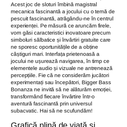
Acest joc de sloturi îmbină magistral
mecanica fascinantă a jocului cu o temă de
pescuit fascinantă, atrăgându-ne în centrul
experienței. Pe măsură ce aruncăm firele,
vom găsi caracteristici inovatoare precum
simboluri sălbatice și învârtiri gratuite care
ne sporesc oportunitățile de a obține
câștiguri mari. Interfața prietenoasă a
jocului ne ușurează navigarea, în timp ce
elementele audio și vizuale ne antrenează
percepțiile. Fie că ne considerăm jucători
experimentați sau începători, Bigger Bass
Bonanza ne invită să ne alăturăm emoției,
transformând fiecare învârtire într-o
aventură fascinantă prin universul
subacvatic. Hai să ne scufundăm!
Grafică plină de viață și