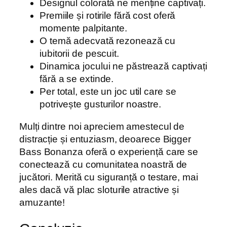
Designul colorată ne menține captivați.
Premiile și rotirile fără cost oferă
momente palpitante.
O temă adecvată rezonează cu
iubitorii de pescuit.
Dinamica jocului ne păstrează captivați
fără a se extinde.
Per total, este un joc util care se
potrivește gusturilor noastre.
Mulți dintre noi apreciem amestecul de
distracție și entuziasm, deoarece Bigger
Bass Bonanza oferă o experiență care se
conectează cu comunitatea noastră de
jucători. Merită cu siguranță o testare, mai
ales dacă vă plac sloturile atractive și
amuzante!