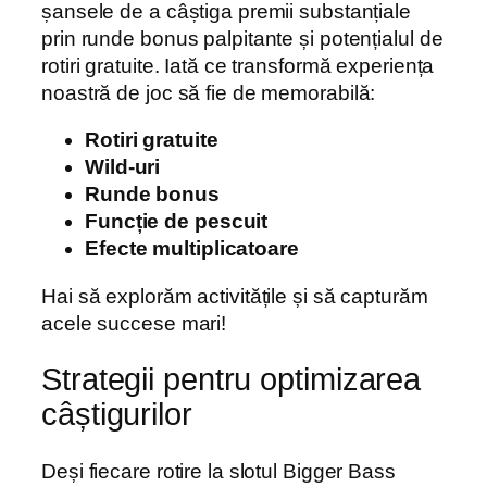
șansele de a câștiga premii substanțiale
prin runde bonus palpitante și potențialul de
rotiri gratuite. Iată ce transformă experiența
noastră de joc să fie de memorabilă:
Rotiri gratuite
Wild-uri
Runde bonus
Funcție de pescuit
Efecte multiplicatoare
Hai să explorăm activitățile și să capturăm
acele succese mari!
Strategii pentru optimizarea
câștigurilor
Deși fiecare rotire la slotul Bigger Bass