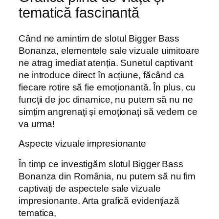
tematică fascinantă
Când ne amintim de slotul Bigger Bass
Bonanza, elementele sale vizuale uimitoare
ne atrag imediat atenția. Sunetul captivant
ne introduce direct în acțiune, făcând ca
fiecare rotire să fie emoționantă. În plus, cu
funcții de joc dinamice, nu putem să nu ne
simțim angrenați și emoționați să vedem ce
va urma!
Aspecte vizuale impresionante
În timp ce investigăm slotul Bigger Bass
Bonanza din România, nu putem să nu fim
captivați de aspectele sale vizuale
impresionante. Arta grafică evidențiază
tematica,