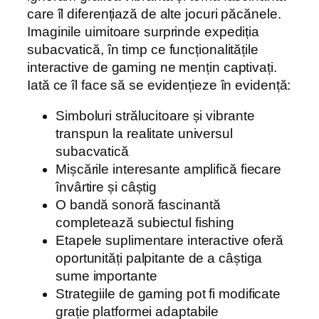
care îl diferențiază de alte jocuri păcănele.
Imaginile uimitoare surprinde expediția
subacvatică, în timp ce funcționalitățile
interactive de gaming ne mențin captivați.
Iată ce îl face să se evidențieze în evidență:
Simboluri strălucitoare și vibrante
transpun la realitate universul
subacvatică
Mișcările interesante amplifică fiecare
învârtire și câștig
O bandă sonoră fascinantă
completează subiectul fishing
Etapele suplimentare interactive oferă
oportunități palpitante de a câștiga
sume importante
Strategiile de gaming pot fi modificate
grație platformei adaptabile