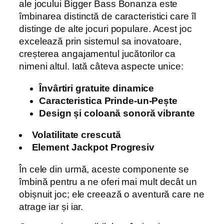
ale jocului Bigger Bass Bonanza este
îmbinarea distinctă de caracteristici care îl
distinge de alte jocuri populare. Acest joc
excelează prin sistemul sa inovatoare,
creșterea angajamentul jucătorilor ca
nimeni altul. Iată câteva aspecte unice:
Învârtiri gratuite dinamice
Caracteristica Prinde-un-Pește
Design și coloană sonoră vibrante
Volatilitate crescută
Element Jackpot Progresiv
În cele din urmă, aceste componente se
îmbină pentru a ne oferi mai mult decât un
obișnuit joc; ele creează o aventură care ne
atrage iar și iar.