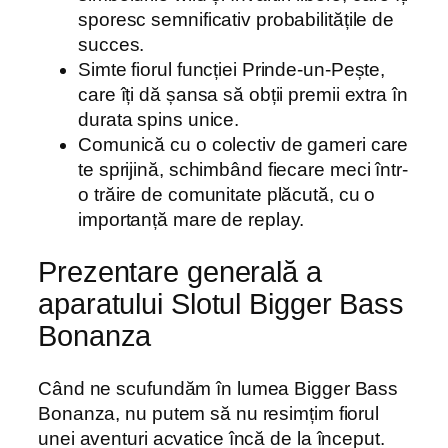
sporesc semnificativ probabilitățile de
succes.
Simte fiorul funcției Prinde-un-Pește,
care îți dă șansa să obții premii extra în
durata spins unice.
Comunică cu o colectiv de gameri care
te sprijină, schimbând fiecare meci într-
o trăire de comunitate plăcută, cu o
importanță mare de replay.
Prezentare generală a
aparatului Slotul Bigger Bass
Bonanza
Când ne scufundăm în lumea Bigger Bass
Bonanza, nu putem să nu resimțim fiorul
unei aventuri acvatice încă de la început.