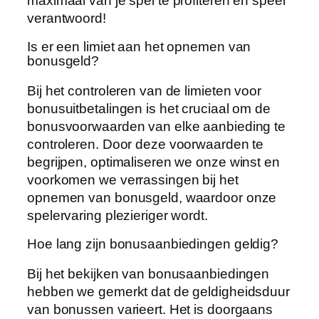
maximaal van je spel te profiteren en speel
verantwoord!
Is er een limiet aan het opnemen van
bonusgeld?
Bij het controleren van de limieten voor
bonusuitbetalingen is het cruciaal om de
bonusvoorwaarden van elke aanbieding te
controleren. Door deze voorwaarden te
begrijpen, optimaliseren we onze winst en
voorkomen we verrassingen bij het
opnemen van bonusgeld, waardoor onze
spelervaring plezieriger wordt.
Hoe lang zijn bonusaanbiedingen geldig?
Bij het bekijken van bonusaanbiedingen
hebben we gemerkt dat de geldigheidsduur
van bonussen varieert. Het is doorgaans