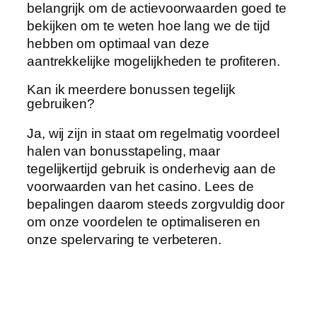
belangrijk om de actievoorwaarden goed te
bekijken om te weten hoe lang we de tijd
hebben om optimaal van deze
aantrekkelijke mogelijkheden te profiteren.
Kan ik meerdere bonussen tegelijk
gebruiken?
Ja, wij zijn in staat om regelmatig voordeel
halen van bonusstapeling, maar
tegelijkertijd gebruik is onderhevig aan de
voorwaarden van het casino. Lees de
bepalingen daarom steeds zorgvuldig door
om onze voordelen te optimaliseren en
onze spelervaring te verbeteren.