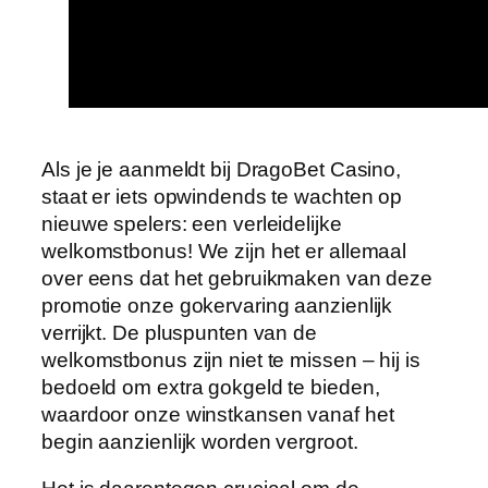
Als je je aanmeldt bij DragoBet Casino,
staat er iets opwindends te wachten op
nieuwe spelers: een verleidelijke
welkomstbonus! We zijn het er allemaal
over eens dat het gebruikmaken van deze
promotie onze gokervaring aanzienlijk
verrijkt. De pluspunten van de
welkomstbonus zijn niet te missen – hij is
bedoeld om extra gokgeld te bieden,
waardoor onze winstkansen vanaf het
begin aanzienlijk worden vergroot.