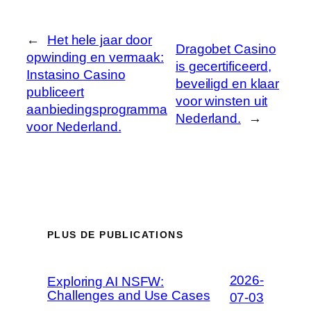
←
Het hele jaar door
Dragobet Casino
opwinding en vermaak:
is gecertificeerd,
Instasino Casino
beveiligd en klaar
publiceert
voor winsten uit
aanbiedingsprogramma
Nederland.
→
voor Nederland.
PLUS DE PUBLICATIONS
2026-
Exploring AI NSFW:
Challenges and Use Cases
07-03