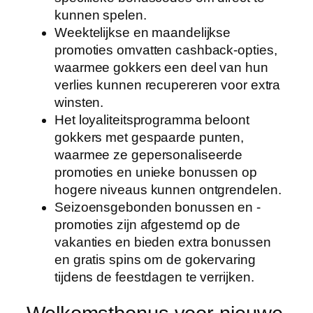
kunnen spelen.
Weektelijkse en maandelijkse
promoties omvatten cashback-opties,
waarmee gokkers een deel van hun
verlies kunnen recupereren voor extra
winsten.
Het loyaliteitsprogramma beloont
gokkers met gespaarde punten,
waarmee ze gepersonaliseerde
promoties en unieke bonussen op
hogere niveaus kunnen ontgrendelen.
Seizoensgebonden bonussen en -
promoties zijn afgestemd op de
vakanties en bieden extra bonussen
en gratis spins om de gokervaring
tijdens de feestdagen te verrijken.