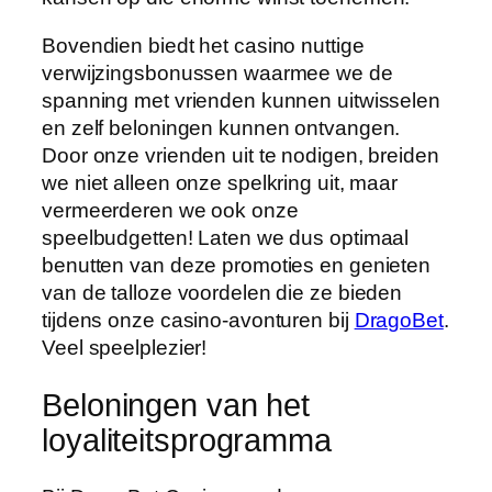
Bovendien biedt het casino nuttige
verwijzingsbonussen waarmee we de
spanning met vrienden kunnen uitwisselen
en zelf beloningen kunnen ontvangen.
Door onze vrienden uit te nodigen, breiden
we niet alleen onze spelkring uit, maar
vermeerderen we ook onze
speelbudgetten! Laten we dus optimaal
benutten van deze promoties en genieten
van de talloze voordelen die ze bieden
tijdens onze casino-avonturen bij
DragoBet
.
Veel speelplezier!
Beloningen van het
loyaliteitsprogramma