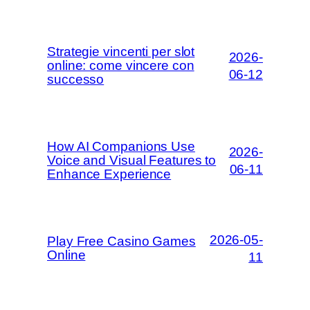
Strategie vincenti per slot
2026-
online: come vincere con
06-12
successo
How AI Companions Use
2026-
Voice and Visual Features to
06-11
Enhance Experience
2026-05-
Play Free Casino Games
Online
11