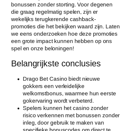
bonussen zonder storting. Voor degenen
die graag regelmatig spelen, zijn er
wekelijks terugkerende cashback-
promoties die het bekijken waard zijn. Laten
we eens onderzoeken hoe deze promoties
een grote impact kunnen hebben op ons
spel en onze beloningen!
Belangrijkste conclusies
Drago Bet Casino biedt nieuwe
gokkers een verleidelijke
welkomstbonus, waarmee hun eerste
gokervaring wordt verbeterd.
Spelers kunnen het casino zonder
risico verkennen met bonussen zonder
inleg, door gebruik te maken van
specifieke bonuscodes om direct te