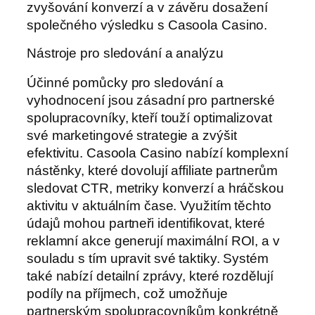
zvyšování konverzí a v závěru dosažení
společného výsledku s Casoola Casino.
Nástroje pro sledování a analýzu
Účinné pomůcky pro sledování a
vyhodnocení jsou zásadní pro partnerské
spolupracovníky, kteří touží optimalizovat
své marketingové strategie a zvýšit
efektivitu. Casoola Casino nabízí komplexní
nástěnky, které dovolují affiliate partnerům
sledovat CTR, metriky konverzí a hráčskou
aktivitu v aktuálním čase. Využitím těchto
údajů mohou partneři identifikovat, které
reklamní akce generují maximální ROI, a v
souladu s tím upravit své taktiky. Systém
také nabízí detailní zprávy, které rozdělují
podíly na příjmech, což umožňuje
partnerským spolupracovníkům konkrétně