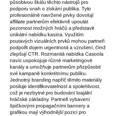
působivou škálu těchto nástrojů pro
podporu snah o získání publika. Tyto
profesionálně navržené prvky dovolují
affiliate partnerům efektivně upoutat
pozornost možných hráčů a představit
unikátní nabídku kasina. Využitím
poutavých vizuálních prvků mohou partneři
podpořit dojem urgentnosti a vzrušení, čímž
zlepšují CTR. Rozmanitá nabídka Casoola
navíc uspokojuje různé marketingové
kanály a umožňuje partnerům přizpůsobit
své kampaně konkrétnímu publiku.
Jednotný branding napříč těmito materiály
posiluje identifikovatelnost a spolehlivost,
což je nezbytné pro budování loajální
hráčské základny. Partneři vybavení
špičkovými propagačními bannery a
grafikou mají výhodnější pozici pro