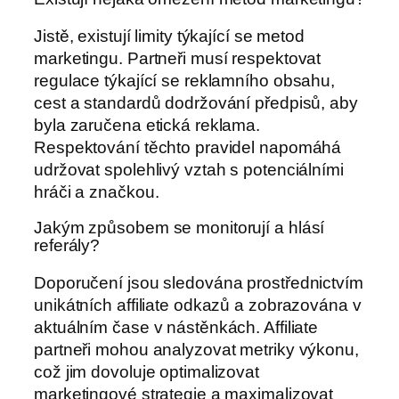
Jistě, existují limity týkající se metod
marketingu. Partneři musí respektovat
regulace týkající se reklamního obsahu,
cest a standardů dodržování předpisů, aby
byla zaručena etická reklama.
Respektování těchto pravidel napomáhá
udržovat spolehlivý vztah s potenciálními
hráči a značkou.
Jakým způsobem se monitorují a hlásí
referály?
Doporučení jsou sledována prostřednictvím
unikátních affiliate odkazů a zobrazována v
aktuálním čase v nástěnkách. Affiliate
partneři mohou analyzovat metriky výkonu,
což jim dovoluje optimalizovat
marketingové strategie a maximalizovat