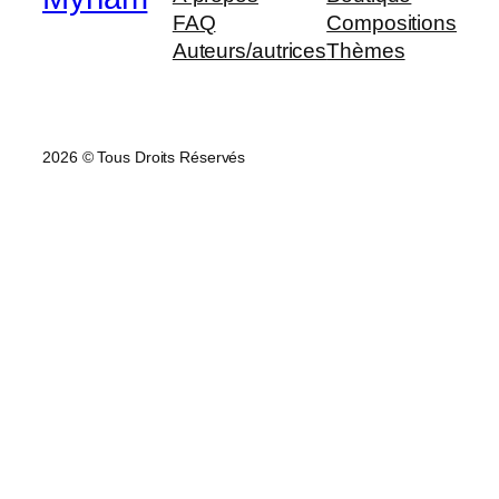
FAQ
Compositions
Auteurs/autrices
Thèmes
2026 © Tous Droits Réservés