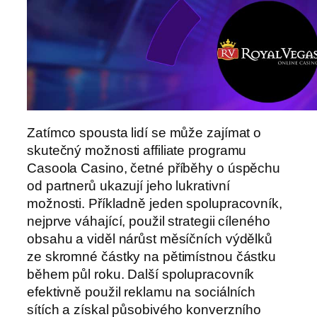
Zatímco spousta lidí se může zajímat o
skutečný možnosti affiliate programu
Casoola Casino, četné příběhy o úspěchu
od partnerů ukazují jeho lukrativní
možnosti. Příkladně jeden spolupracovník,
nejprve váhající, použil strategii cíleného
obsahu a viděl nárůst měsíčních výdělků
ze skromné částky na pětimístnou částku
během půl roku. Další spolupracovník
efektivně použil reklamu na sociálních
sítích a získal působivého konverzního