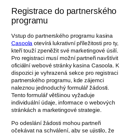
Registrace do partnerského
programu
Vstup do partnerského programu kasina
Casoola
otevírá lukrativní příležitosti pro ty,
kteří touží zpeněžit své marketingové úsilí.
Pro registraci musí možní partneři navštívit
oficiální webové stránky kasina Casoola. K
dispozici je vyhrazená sekce pro registraci
partnerského programu, kde zájemci
naleznou jednoduchý formulář žádosti.
Tento formulář většinou vyžaduje
individuální údaje, informace o webových
stránkách a marketingové strategie.
Po odeslání žádosti mohou partneři
očekávat na schválení, aby se ujistilo, že