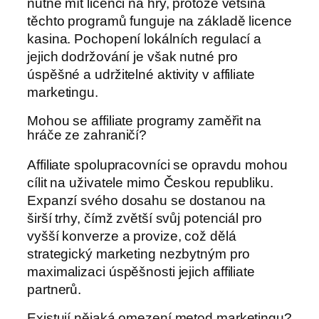
nutné mít licenci na hry, protože většina
těchto programů funguje na základě licence
kasina. Pochopení lokálních regulací a
jejich dodržování je však nutné pro
úspěšné a udržitelné aktivity v affiliate
marketingu.
Mohou se affiliate programy zaměřit na
hráče ze zahraničí?
Affiliate spolupracovníci se opravdu mohou
cílit na uživatele mimo Českou republiku.
Expanzí svého dosahu se dostanou na
širší trhy, čímž zvětší svůj potenciál pro
vyšší konverze a provize, což dělá
strategický marketing nezbytným pro
maximalizaci úspěšnosti jejich affiliate
partnerů.
Existují nějaká omezení metod marketingu?