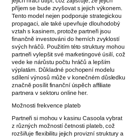
jejich hráči utrpí, což zajišťuje, že jejich
příjem se bude zvyšovat s jejich výkonem.
Tento model nejen podporuje strategickou
propagaci, ale také upevňuje dlouhodobý
vztah s kasinem, protože partneři jsou
finančně investováni do herních zvyklostí
svých hráčů. Použitím této struktury mohou
partneři vylepšit své marketingové úsilí, což
vede ke nárůstu počtu hráčů a lepším
výplatám. Důkladné pochopení modelu
sdílení výnosů může v konečném důsledku
značně posílit finanční úspěch affiliate
partnera v sektoru online her.
Možnosti frekvence plateb
Partneři si mohou v kasinu Casoola vybrat
z různých možností četnosti plateb, což
rozšiřuje flexibilitu jejich provizní struktury a