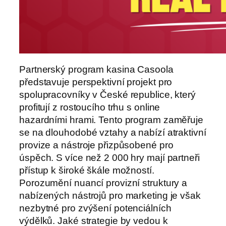
Partnerský program kasina Casoola
představuje perspektivní projekt pro
spolupracovníky v České republice, který
profitují z rostoucího trhu s online
hazardními hrami. Tento program zaměřuje
se na dlouhodobé vztahy a nabízí atraktivní
provize a nástroje přizpůsobené pro
úspěch. S více než 2 000 hry mají partneři
přístup k široké škále možností.
Porozumění nuancí provizní struktury a
nabízených nástrojů pro marketing je však
nezbytné pro zvýšení potenciálních
výdělků. Jaké strategie by vedou k