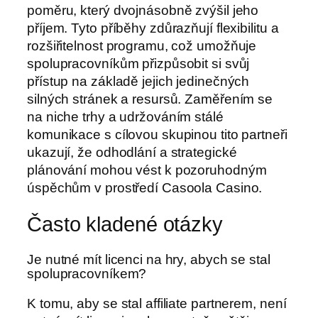
poměru, který dvojnásobně zvýšil jeho
příjem. Tyto příběhy zdůrazňují flexibilitu a
rozšiřitelnost programu, což umožňuje
spolupracovníkům přizpůsobit si svůj
přístup na základě jejich jedinečných
silných stránek a resursů. Zaměřením se
na niche trhy a udržováním stálé
komunikace s cílovou skupinou tito partneři
ukazují, že odhodlání a strategické
plánování mohou vést k pozoruhodným
úspěchům v prostředí Casoola Casino.
Často kladené otázky
Je nutné mít licenci na hry, abych se stal
spolupracovníkem?
K tomu, aby se stal affiliate partnerem, není