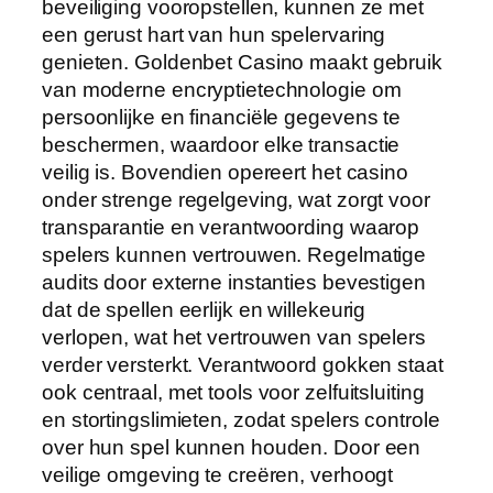
beveiliging vooropstellen, kunnen ze met
een gerust hart van hun spelervaring
genieten. Goldenbet Casino maakt gebruik
van moderne encryptietechnologie om
persoonlijke en financiële gegevens te
beschermen, waardoor elke transactie
veilig is. Bovendien opereert het casino
onder strenge regelgeving, wat zorgt voor
transparantie en verantwoording waarop
spelers kunnen vertrouwen. Regelmatige
audits door externe instanties bevestigen
dat de spellen eerlijk en willekeurig
verlopen, wat het vertrouwen van spelers
verder versterkt. Verantwoord gokken staat
ook centraal, met tools voor zelfuitsluiting
en stortingslimieten, zodat spelers controle
over hun spel kunnen houden. Door een
veilige omgeving te creëren, verhoogt