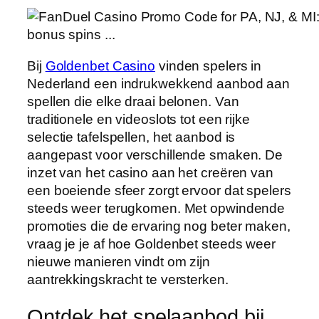
Bij
Goldenbet Casino
vinden spelers in
Nederland een indrukwekkend aanbod aan
spellen die elke draai belonen. Van
traditionele en videoslots tot een rijke
selectie tafelspellen, het aanbod is
aangepast voor verschillende smaken. De
inzet van het casino aan het creëren van
een boeiende sfeer zorgt ervoor dat spelers
steeds weer terugkomen. Met opwindende
promoties die de ervaring nog beter maken,
vraag je je af hoe Goldenbet steeds weer
nieuwe manieren vindt om zijn
aantrekkingskracht te versterken.
Ontdek het spelaanbod bij