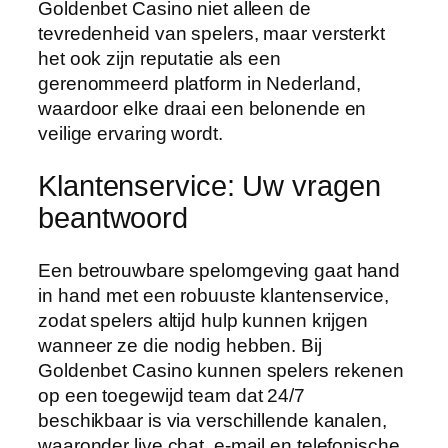
Goldenbet Casino niet alleen de
tevredenheid van spelers, maar versterkt
het ook zijn reputatie als een
gerenommeerd platform in Nederland,
waardoor elke draai een belonende en
veilige ervaring wordt.
Klantenservice: Uw vragen
beantwoord
Een betrouwbare spelomgeving gaat hand
in hand met een robuuste klantenservice,
zodat spelers altijd hulp kunnen krijgen
wanneer ze die nodig hebben. Bij
Goldenbet Casino kunnen spelers rekenen
op een toegewijd team dat 24/7
beschikbaar is via verschillende kanalen,
waaronder live chat, e-mail en telefonische