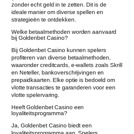
zonder echt geld in te zetten. Dit is de
ideale manier om diverse spellen en
strategieën te ontdekken.
Welke betaalmethoden worden aanvaard
bij Goldenbet Casino?
Bij Goldenbet Casino kunnen spelers
profiteren van diverse betaalmethoden,
waaronder creditcards, e-wallets zoals Skrill
en Neteller, bankoverschrijvingen en
prepaidkaarten. Elke optie is bedoeld om
vlotte transacties te garanderen voor een
vlotte spelervaring.
Heeft Goldenbet Casino een
loyaliteitsprogramma?
Ja, Goldenbet Casino biedt een
loyaliteitsprogramma aan. Spelers