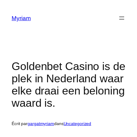
Myriam
Goldenbet Casino is de
plek in Nederland waar
elke draai een beloning
waard is.
Écrit par
gargatmyriam
dans
Uncategorized