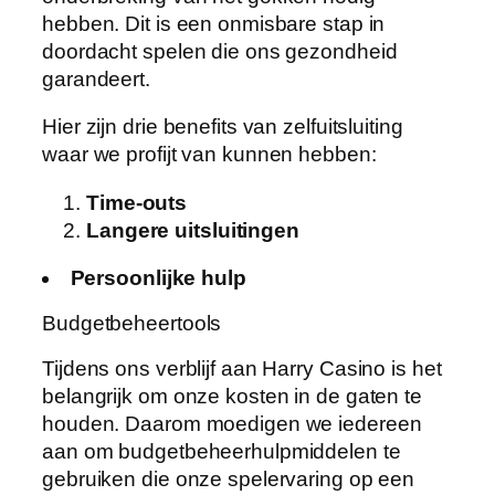
hebben. Dit is een onmisbare stap in
doordacht spelen die ons gezondheid
garandeert.
Hier zijn drie benefits van zelfuitsluiting
waar we profijt van kunnen hebben:
Time-outs
Langere uitsluitingen
Persoonlijke hulp
Budgetbeheertools
Tijdens ons verblijf aan Harry Casino is het
belangrijk om onze kosten in de gaten te
houden. Daarom moedigen we iedereen
aan om budgetbeheerhulpmiddelen te
gebruiken die onze spelervaring op een