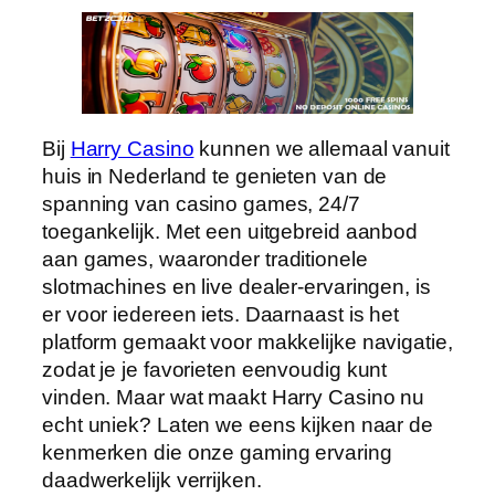
Bij
Harry Casino
kunnen we allemaal vanuit
huis in Nederland te genieten van de
spanning van casino games, 24/7
toegankelijk. Met een uitgebreid aanbod
aan games, waaronder traditionele
slotmachines en live dealer-ervaringen, is
er voor iedereen iets. Daarnaast is het
platform gemaakt voor makkelijke navigatie,
zodat je je favorieten eenvoudig kunt
vinden. Maar wat maakt Harry Casino nu
echt uniek? Laten we eens kijken naar de
kenmerken die onze gaming ervaring
daadwerkelijk verrijken.