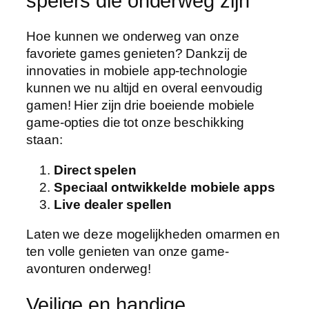
spelers die onderweg zijn
Hoe kunnen we onderweg van onze
favoriete games genieten? Dankzij de
innovaties in mobiele app-technologie
kunnen we nu altijd en overal eenvoudig
gamen! Hier zijn drie boeiende mobiele
game-opties die tot onze beschikking
staan:
Direct spelen
Speciaal ontwikkelde mobiele apps
Live dealer spellen
Laten we deze mogelijkheden omarmen en
ten volle genieten van onze game-
avonturen onderweg!
Veilige en handige