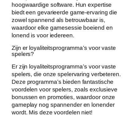
hoogwaardige software. Hun expertise
biedt een gevarieerde game-ervaring die
zowel spannend als betrouwbaar is,
waardoor elke gamesessie boeiend en
lonend is voor iedereen.
Zijn er loyaliteitsprogramma’s voor vaste
spelers?
Er zijn loyaliteitsprogramma’s voor vaste
spelers, die onze spelervaring verbeteren.
Deze programma’s bieden fantastische
voordelen voor spelers, zoals exclusieve
bonussen en promoties, waardoor onze
gameplay nog spannender en lonender
wordt. Mis deze voordelen niet!