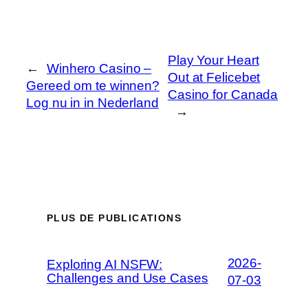
Play Your Heart
←
Winhero Casino –
Out at Felicebet
Gereed om te winnen?
Casino for Canada
Log nu in in Nederland
→
PLUS DE PUBLICATIONS
2026-
Exploring AI NSFW:
Challenges and Use Cases
07-03