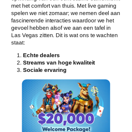
met het comfort van thuis. Met live gaming
spelen we niet zomaar; we nemen deel aan
fascinerende interacties waardoor we het
gevoel hebben alsof we aan een tafel in
Las Vegas zitten. Dit is wat ons te wachten
staat:
Echte dealers
Streams van hoge kwaliteit
Sociale ervaring