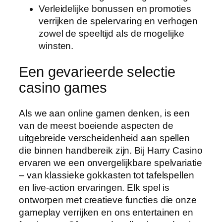
Verleidelijke bonussen en promoties
verrijken de spelervaring en verhogen
zowel de speeltijd als de mogelijke
winsten.
Een gevarieerde selectie
casino games
Als we aan online gamen denken, is een
van de meest boeiende aspecten de
uitgebreide verscheidenheid aan spellen
die binnen handbereik zijn. Bij Harry Casino
ervaren we een onvergelijkbare spelvariatie
– van klassieke gokkasten tot tafelspellen
en live-action ervaringen. Elk spel is
ontworpen met creatieve functies die onze
gameplay verrijken en ons entertainen en