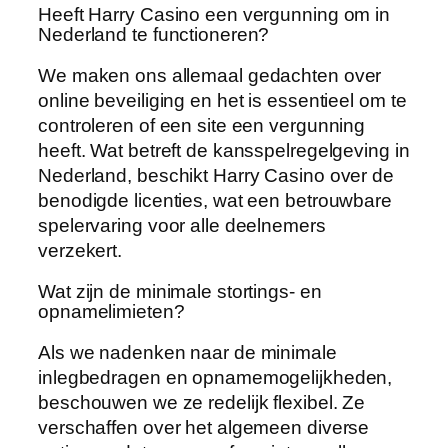
Heeft Harry Casino een vergunning om in
Nederland te functioneren?
We maken ons allemaal gedachten over
online beveiliging en het is essentieel om te
controleren of een site een vergunning
heeft. Wat betreft de kansspelregelgeving in
Nederland, beschikt Harry Casino over de
benodigde licenties, wat een betrouwbare
spelervaring voor alle deelnemers
verzekert.
Wat zijn de minimale stortings- en
opnamelimieten?
Als we nadenken naar de minimale
inlegbedragen en opnamemogelijkheden,
beschouwen we ze redelijk flexibel. Ze
verschaffen over het algemeen diverse