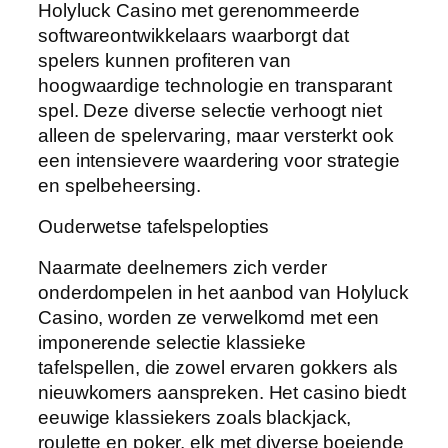
Holyluck Casino met gerenommeerde
softwareontwikkelaars waarborgt dat
spelers kunnen profiteren van
hoogwaardige technologie en transparant
spel. Deze diverse selectie verhoogt niet
alleen de spelervaring, maar versterkt ook
een intensievere waardering voor strategie
en spelbeheersing.
Ouderwetse tafelspelopties
Naarmate deelnemers zich verder
onderdompelen in het aanbod van Holyluck
Casino, worden ze verwelkomd met een
imponerende selectie klassieke
tafelspellen, die zowel ervaren gokkers als
nieuwkomers aanspreken. Het casino biedt
eeuwige klassiekers zoals blackjack,
roulette en poker, elk met diverse boeiende