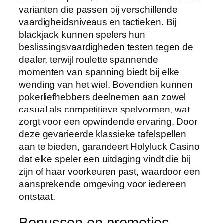
varianten die passen bij verschillende
vaardigheidsniveaus en tactieken. Bij
blackjack kunnen spelers hun
beslissingsvaardigheden testen tegen de
dealer, terwijl roulette spannende
momenten van spanning biedt bij elke
wending van het wiel. Bovendien kunnen
pokerliefhebbers deelnemen aan zowel
casual als competitieve spelvormen, wat
zorgt voor een opwindende ervaring. Door
deze gevarieerde klassieke tafelspellen
aan te bieden, garandeert Holyluck Casino
dat elke speler een uitdaging vindt die bij
zijn of haar voorkeuren past, waardoor een
aansprekende omgeving voor iedereen
ontstaat.
Bonussen en promoties