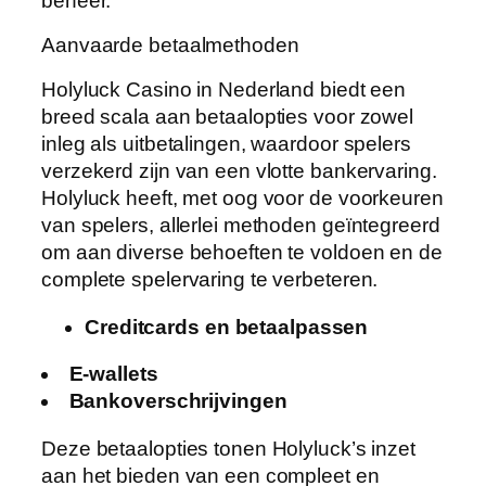
beheer.
Aanvaarde betaalmethoden
Holyluck Casino in Nederland biedt een
breed scala aan betaalopties voor zowel
inleg als uitbetalingen, waardoor spelers
verzekerd zijn van een vlotte bankervaring.
Holyluck heeft, met oog voor de voorkeuren
van spelers, allerlei methoden geïntegreerd
om aan diverse behoeften te voldoen en de
complete spelervaring te verbeteren.
Creditcards en betaalpassen
E-wallets
Bankoverschrijvingen
Deze betaalopties tonen Holyluck’s inzet
aan het bieden van een compleet en