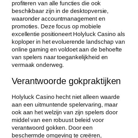
profiteren van alle functies die ook
beschikbaar zijn in de desktopversie,
waaronder accountmanagement en
promoties. Deze focus op mobiele
excellentie positioneert Holyluck Casino als
koploper in het evoluerende landschap van
online gaming en voldoet aan de behoefte
van spelers naar toegankelijkheid en
vermaak onderweg.
Verantwoorde gokpraktijken
Holyluck Casino hecht niet alleen waarde
aan een uitmuntende spelervaring, maar
ook aan het welzijn van zijn spelers door
middel van een robuust beleid voor
verantwoord gokken. Door een
beschermde omgeving te creëren,