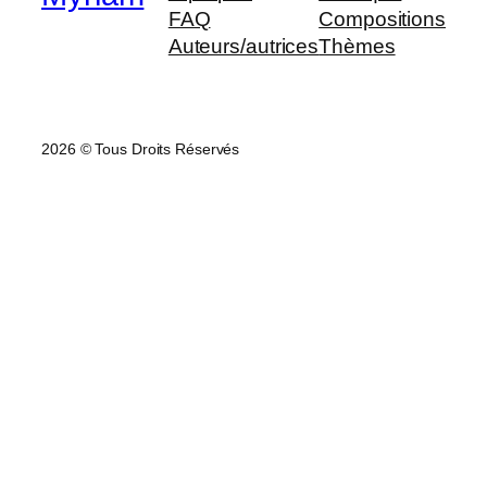
FAQ
Compositions
Auteurs/autrices
Thèmes
2026 © Tous Droits Réservés