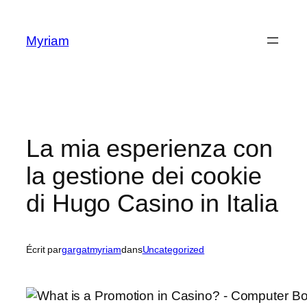
Myriam
La mia esperienza con
la gestione dei cookie
di Hugo Casino in Italia
Écrit par
gargatmyriam
dans
Uncategorized