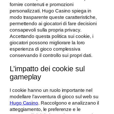
fornire contenuti e promozioni
personalizzati. Hugo Casino spiega in
modo trasparente queste caratteristiche,
permettendo ai giocatori di fare decisioni
consapevoli sulla propria privacy.
Accettando questa politica sui cookie, i
giocatori possono migliorare la loro
esperienza di gioco complessiva
conservando il controllo sui propri dati.
L’impatto dei cookie sul
gameplay
I cookie hanno un ruolo importante nel
modellare l’avventura di gioco sul web su
Hugo Casino
. Raccolgono e analizzano il
atteggiamento, le preferenze e le