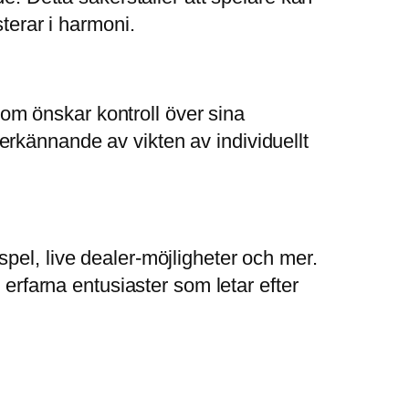
terar i harmoni.
 som önskar kontroll över sina
rkännande av vikten av individuellt
pel, live dealer-möjligheter och mer.
 erfarna entusiaster som letar efter