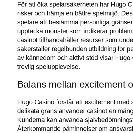
För att öka spelarsäkerheten har Hugo Ca
risker och främja en bättre spelmiljö. Dess
spelare att bestämma personliga gränser 
upptäcka mönster som indikerar problemspe
casinot tillhandahåller resurser som und
säkerställer regelbunden utbildning för 
av kännedom och aktivt stöd visar Hugo C
trevlig spelupplevelse.
Balans mellan excitement o
Hugo Casino förstår att excitement med spe
delikata gräns använder casinot en mångfa
Kunderna kan använda självbedömningsteste
Återkommande påminnelser om ansvarsful