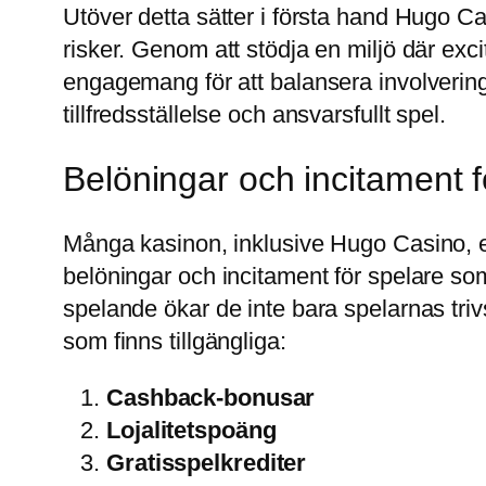
Utöver detta sätter i första hand Hugo Cas
risker. Genom att stödja en miljö där e
engagemang för att balansera involvering
tillfredsställelse och ansvarsfullt spel.
Belöningar och incitament 
Många kasinon, inklusive Hugo Casino, er
belöningar och incitament för spelare so
spelande ökar de inte bara spelarnas tri
som finns tillgängliga:
Cashback-bonusar
Lojalitetspoäng
Gratisspelkrediter