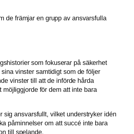
m de främjar en grupp av ansvarsfulla
gshistorier som fokuserar på säkerhet
sina vinster samtidigt som de följer
 vinster till att de införde hårda
t möjliggjorde för dem att inte bara
g ansvarsfullt, vilket understryker idén
ka påminnelser om att succé inte bara
n till spelande.