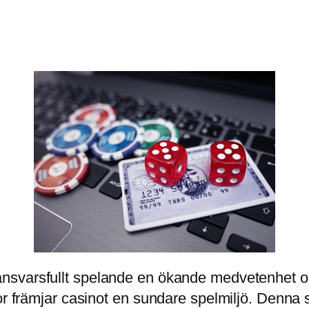
ansvarsfullt spelande en ökande medvetenhet 
r främjar casinot en sundare spelmiljö. Denna st