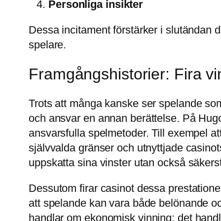
Personliga insikter
Dessa incitament förstärker i slutändan 
spelare.
Framgångshistorier: Fira vi
Trots att många kanske ser spelande som
och ansvar en annan berättelse. På Hugo C
ansvarsfulla spelmetoder. Till exempel at
självvalda gränser och utnyttjade casinots
uppskatta sina vinster utan också säkerstä
Dessutom firar casinot dessa prestatione
att spelande kan vara både belönande oc
handlar om ekonomisk vinning; det handla