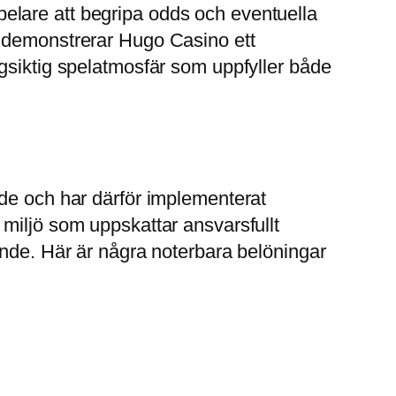
 spelare att begripa odds och eventuella
, demonstrerar Hugo Casino ett
gsiktig spelatmosfär som uppfyller både
nde och har därför implementerat
miljö som uppskattar ansvarsfullt
ande. Här är några noterbara belöningar