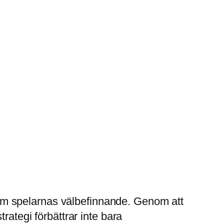
om spelarnas välbefinnande. Genom att
rategi förbättrar inte bara