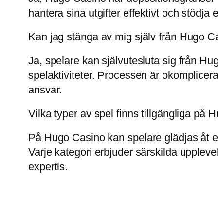
hantera sina utgifter effektivt och stödj
Kan jag stänga av mig själv från Hugo C
Ja, spelare kan självutesluta sig från Hug
spelaktiviteter. Processen är okomplicer
ansvar.
Vilka typer av spel finns tillgängliga på
På Hugo Casino kan spelare glädjas åt et
Varje kategori erbjuder särskilda upplevel
expertis.