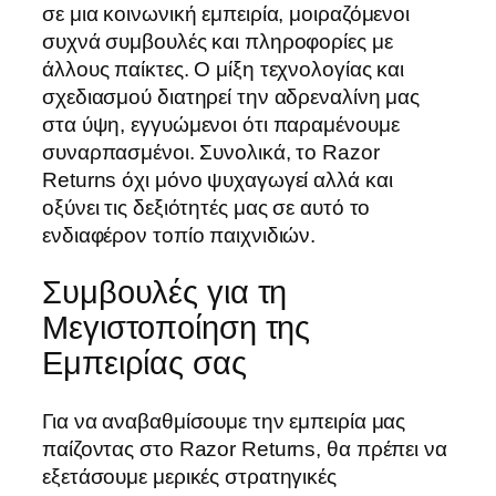
σε μια κοινωνική εμπειρία, μοιραζόμενοι
συχνά συμβουλές και πληροφορίες με
άλλους παίκτες. Ο μίξη τεχνολογίας και
σχεδιασμού διατηρεί την αδρεναλίνη μας
στα ύψη, εγγυώμενοι ότι παραμένουμε
συναρπασμένοι. Συνολικά, το Razor
Returns όχι μόνο ψυχαγωγεί αλλά και
οξύνει τις δεξιότητές μας σε αυτό το
ενδιαφέρον τοπίο παιχνιδιών.
Συμβουλές για τη
Μεγιστοποίηση της
Εμπειρίας σας
Για να αναβαθμίσουμε την εμπειρία μας
παίζοντας στο Razor Returns, θα πρέπει να
εξετάσουμε μερικές στρατηγικές