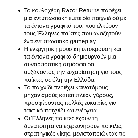
Το κουλοχέρη Razor Returns παρέχει
μια εντυπωσιακή εμπειρία παιχνιδιού με
τα έντονα γραφικά του, που ελκύουν
τους Έλληνες παίκτες που αναζητούν
ένα εντυπωσιακό gameplay.
Η ενεργητική μουσική υπόκρουση και
τα έντονα γραφικά δημιουργούν μια
συναρπαστική ατμόσφαιρα,
αυξάνοντας την ευχαρίστηση για τους
παίκτες σε όλη την Ελλάδα.
Το παιχνίδι περιέχει καινοτόμους
μηχανισμούς και επιπλέον γύρους,
προσφέροντας πολλές ευκαιρίες για
τακτικό παιχνίδι και ενέργεια.
Οι Έλληνες παίκτες έχουν τη
δυνατότητα να εξερευνήσουν ποικίλες
στρατηγικές νίκης, μεγιστοποιώντας τις