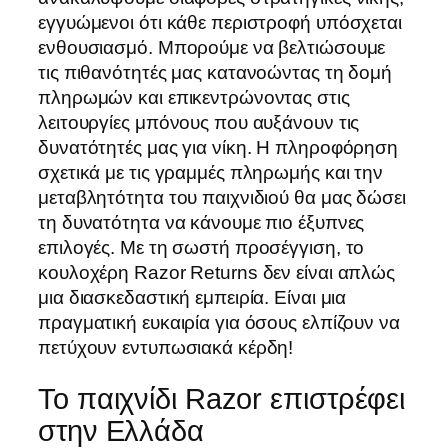
εγγυώμενοι ότι κάθε περιστροφή υπόσχεται
ενθουσιασμό. Μπορούμε να βελτιώσουμε
τις πιθανότητές μας κατανοώντας τη δομή
πληρωμών και επικεντρώνοντας στις
λειτουργίες μπόνους που αυξάνουν τις
δυνατότητές μας για νίκη. Η πληροφόρηση
σχετικά με τις γραμμές πληρωμής και την
μεταβλητότητα του παιχνιδιού θα μας δώσει
τη δυνατότητα να κάνουμε πιο έξυπνες
επιλογές. Με τη σωστή προσέγγιση, το
κουλοχέρη Razor Returns δεν είναι απλώς
μια διασκεδαστική εμπειρία. Είναι μια
πραγματική ευκαιρία για όσους ελπίζουν να
πετύχουν εντυπωσιακά κέρδη!
Το παιχνίδι Razor επιστρέφει
στην Ελλάδα