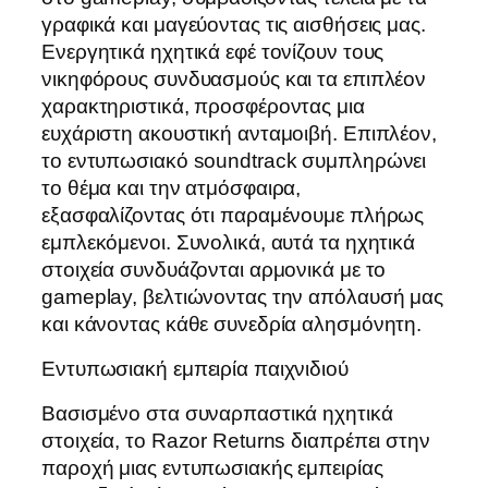
γραφικά και μαγεύοντας τις αισθήσεις μας.
Ενεργητικά ηχητικά εφέ τονίζουν τους
νικηφόρους συνδυασμούς και τα επιπλέον
χαρακτηριστικά, προσφέροντας μια
ευχάριστη ακουστική ανταμοιβή. Επιπλέον,
το εντυπωσιακό soundtrack συμπληρώνει
το θέμα και την ατμόσφαιρα,
εξασφαλίζοντας ότι παραμένουμε πλήρως
εμπλεκόμενοι. Συνολικά, αυτά τα ηχητικά
στοιχεία συνδυάζονται αρμονικά με το
gameplay, βελτιώνοντας την απόλαυσή μας
και κάνοντας κάθε συνεδρία αλησμόνητη.
Εντυπωσιακή εμπειρία παιχνιδιού
Βασισμένο στα συναρπαστικά ηχητικά
στοιχεία, το Razor Returns διαπρέπει στην
παροχή μιας εντυπωσιακής εμπειρίας