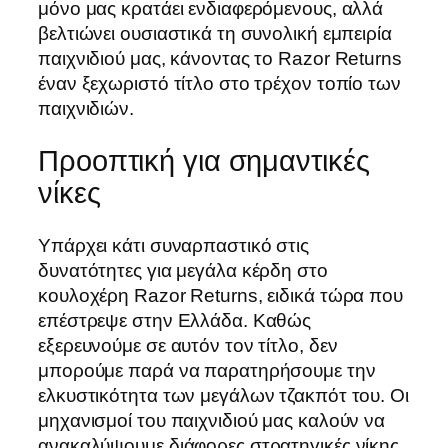
μόνο μας κρατάει ενδιαφερόμενους, αλλά
βελτιώνει ουσιαστικά τη συνολική εμπειρία
παιχνιδιού μας, κάνοντας το Razor Returns
έναν ξεχωριστό τίτλο στο τρέχον τοπίο των
παιχνιδιών.
Προοπτική για σημαντικές
νίκες
Υπάρχει κάτι συναρπαστικό στις
δυνατότητες για μεγάλα κέρδη στο
κουλοχέρη Razor Returns, ειδικά τώρα που
επέστρεψε στην Ελλάδα. Καθώς
εξερευνούμε σε αυτόν τον τίτλο, δεν
μπορούμε παρά να παρατηρήσουμε την
ελκυστικότητα των μεγάλων τζακπότ του. Οι
μηχανισμοί του παιχνιδιού μας καλούν να
ανακαλύψουμε διάφορες στρατηγικές νίκης,