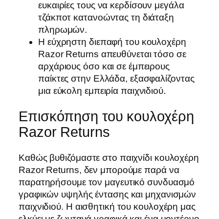
ευκαιρίες τους να κερδίσουν μεγάλα
τζάκποτ κατανοώντας τη διάταξη
πληρωμών.
Η εύχρηστη διεπαφή του κουλοχέρη
Razor Returns απευθύνεται τόσο σε
αρχάριους όσο και σε έμπειρους
παίκτες στην Ελλάδα, εξασφαλίζοντας
μια εύκολη εμπειρία παιχνιδιού.
Επισκόπηση του κουλοχέρη
Razor Returns
Καθώς βυθιζόμαστε στο παιχνίδι κουλοχέρη
Razor Returns, δεν μπορούμε παρά να
παρατηρήσουμε τον μαγευτικό συνδυασμό
γραφικών υψηλής έντασης και μηχανισμών
παιχνιδιού. Η αισθητική του κουλοχέρη μας
ελκύει με ζωντανά γραφικά και ένα μοντέρνο