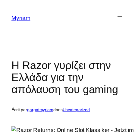
Myriam
Η Razor γυρίζει στην
Ελλάδα για την
απόλαυση του gaming
Écrit par
gargatmyriam
dans
Uncategorized