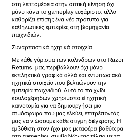
στη λεπτομέρεια στην οπτική κίνηση όχι
μόνο κάνει το gameplay ευχάριστο, αλλά
καθορίζει επίσης ένα νέο πρότυπο για
καθηλωτικές εμπειρίες στη βιομηχανία
παιχνιδιών.
Συναρπαστικά ηχητικά στοιχεία
Με κάθε γύρισμα των κυλίνδρων στο Razor
Returns, μας περιβάλλουν όχι μόνο
εκπληκτικά γραφικά αλλά και εντυπωσιακά
ηχητικά στοιχεία που βελτιώνουν την
εμπειρία παιχνιδιού. Αυτό το παιχνίδι
κουλοχέρηδων χρησιμοποιεί ηχητική
καινοτομία για να δημιουργήσει μια
ατμόσφαιρα που μας ελκύει, επιτρέποντάς
μας να νιώσουμε κάθε στιγμή διέγερσης. Η
εμβύθιση στον ήχο μας μεταφέρει βαθύτερα
στο gameplay, συμβαδίζοντας τέλεια με τα