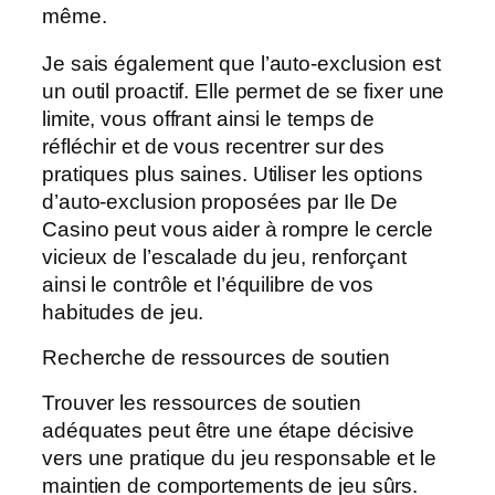
même.
Je sais également que l’auto-exclusion est
un outil proactif. Elle permet de se fixer une
limite, vous offrant ainsi le temps de
réfléchir et de vous recentrer sur des
pratiques plus saines. Utiliser les options
d’auto-exclusion proposées par Ile De
Casino peut vous aider à rompre le cercle
vicieux de l’escalade du jeu, renforçant
ainsi le contrôle et l’équilibre de vos
habitudes de jeu.
Recherche de ressources de soutien
Trouver les ressources de soutien
adéquates peut être une étape décisive
vers une pratique du jeu responsable et le
maintien de comportements de jeu sûrs.