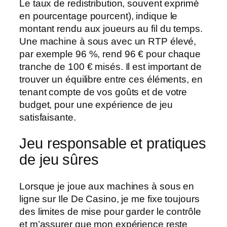
Le taux de redistribution, souvent exprimé
en pourcentage pourcent), indique le
montant rendu aux joueurs au fil du temps.
Une machine à sous avec un RTP élevé,
par exemple 96 %, rend 96 € pour chaque
tranche de 100 € misés. Il est important de
trouver un équilibre entre ces éléments, en
tenant compte de vos goûts et de votre
budget, pour une expérience de jeu
satisfaisante.
Jeu responsable et pratiques
de jeu sûres
Lorsque je joue aux machines à sous en
ligne sur Ile De Casino, je me fixe toujours
des limites de mise pour garder le contrôle
et m’assurer que mon expérience reste