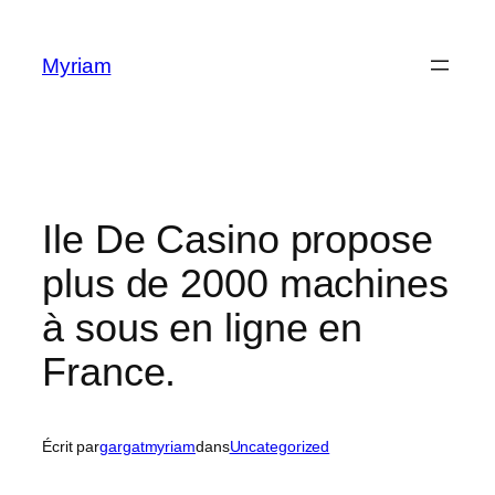
Myriam
Ile De Casino propose
plus de 2000 machines
à sous en ligne en
France.
Écrit par
gargatmyriam
dans
Uncategorized