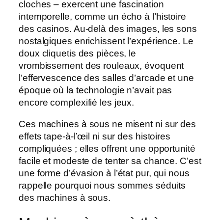
cloches – exercent une fascination
intemporelle, comme un écho à l’histoire
des casinos. Au-delà des images, les sons
nostalgiques enrichissent l’expérience. Le
doux cliquetis des pièces, le
vrombissement des rouleaux, évoquent
l’effervescence des salles d’arcade et une
époque où la technologie n’avait pas
encore complexifié les jeux.
Ces machines à sous ne misent ni sur des
effets tape-à-l’œil ni sur des histoires
compliquées ; elles offrent une opportunité
facile et modeste de tenter sa chance. C’est
une forme d’évasion à l’état pur, qui nous
rappelle pourquoi nous sommes séduits
des machines à sous.