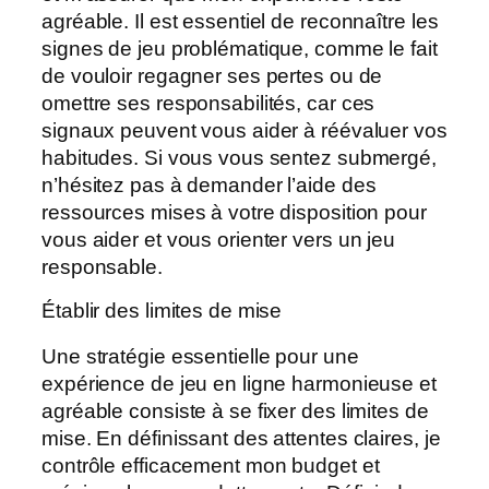
agréable. Il est essentiel de reconnaître les
signes de jeu problématique, comme le fait
de vouloir regagner ses pertes ou de
omettre ses responsabilités, car ces
signaux peuvent vous aider à réévaluer vos
habitudes. Si vous vous sentez submergé,
n’hésitez pas à demander l’aide des
ressources mises à votre disposition pour
vous aider et vous orienter vers un jeu
responsable.
Établir des limites de mise
Une stratégie essentielle pour une
expérience de jeu en ligne harmonieuse et
agréable consiste à se fixer des limites de
mise. En définissant des attentes claires, je
contrôle efficacement mon budget et