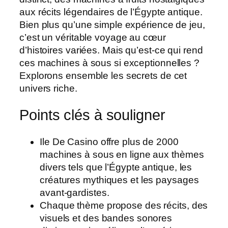
aux récits légendaires de l’Égypte antique.
Bien plus qu’une simple expérience de jeu,
c’est un véritable voyage au cœur
d’histoires variées. Mais qu’est-ce qui rend
ces machines à sous si exceptionnelles ?
Explorons ensemble les secrets de cet
univers riche.
Points clés à souligner
Ile De Casino offre plus de 2000
machines à sous en ligne aux thèmes
divers tels que l’Égypte antique, les
créatures mythiques et les paysages
avant-gardistes.
Chaque thème propose des récits, des
visuels et des bandes sonores