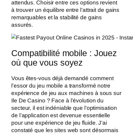
attendus. Choisir entre ces options revient
à trouver un équilibre entre l’attrait de gains
remarquables et la stabilité de gains
assurés.
Compatibilité mobile : Jouez
où que vous soyez
Vous êtes-vous déjà demandé comment
l’essor du jeu mobile a transformé notre
expérience de jeu aux machines à sous sur
Ile De Casino ? Face à l’évolution du
secteur, il est indéniable que l’optimisation
de l’application est devenue essentielle
pour une expérience de jeu fluide. J’ai
constaté que les sites web sont désormais