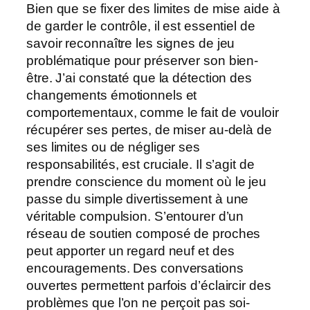
Bien que se fixer des limites de mise aide à
de garder le contrôle, il est essentiel de
savoir reconnaître les signes de jeu
problématique pour préserver son bien-
être. J’ai constaté que la détection des
changements émotionnels et
comportementaux, comme le fait de vouloir
récupérer ses pertes, de miser au-delà de
ses limites ou de négliger ses
responsabilités, est cruciale. Il s’agit de
prendre conscience du moment où le jeu
passe du simple divertissement à une
véritable compulsion. S’entourer d’un
réseau de soutien composé de proches
peut apporter un regard neuf et des
encouragements. Des conversations
ouvertes permettent parfois d’éclaircir des
problèmes que l’on ne perçoit pas soi-