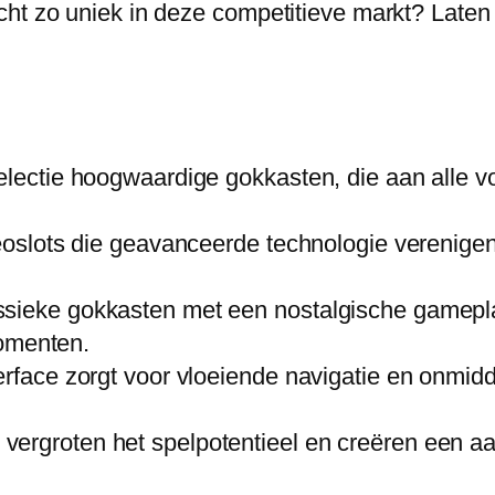
cht zo uniek in deze competitieve markt? Laten
electie hoogwaardige gokkasten, die aan alle vo
ideoslots die geavanceerde technologie verenig
sieke gokkasten met een nostalgische gameplay
omenten.
rface zorgt voor vloeiende navigatie en onmidde
ergroten het spelpotentieel en creëren een aa