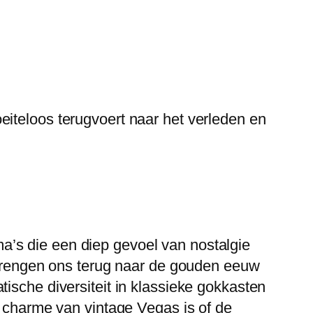
eiteloos terugvoert naar het verleden en
’s die een diep gevoel van nostalgie
s brengen ons terug naar de gouden eeuw
ische diversiteit in klassieke gokkasten
e charme van vintage Vegas is of de