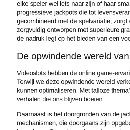
elke speler wel iets naar zijn of haar sm
progressieve jackpots die tot levensvera
gecombineerd met de spelvariatie, zorgt 
zorgvuldig ontworpen met superieure graph
de nadruk legt op het bieden van een voo
De opwindende wereld van 
Videoslots hebben de online game-ervar
Terwijl we deze opwindende wereld verken
kunnen optimaliseren. Met talloze thema’
verhalen die ons blijven boeien.
Daarnaast is het doorgronden van de ja
mechanismen, die doorgaans zijn opgebo