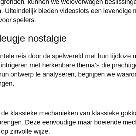
rgronden, kunnen we weloverwogen beslissing
. Uiteindelijk bieden videoslots een levendige 
voor spelers.
leugje nostalgie
ntele reis door de spelwereld met hun tijdlo
intrigeren met herkenbare thema’s die prachti
or hun ontwerp te analyseren, begrijpen we waa
ngen.
n de klassieke mechanieken van klassieke gokka
gbrengen. Deze eenvoudige maar boeiende mec
op zinvolle wijze.