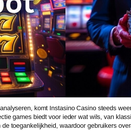
 analyseren, komt Instasino Casino steeds weer
ctie games biedt voor ieder wat wils, van klass
m de toegankelijkheid, waardoor gebruikers ove