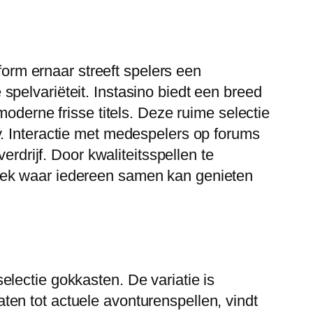
form ernaar streeft spelers een
pelvariëteit. Instasino biedt een breed
oderne frisse titels. Deze ruime selectie
y. Interactie met medespelers op forums
erdrijf. Door kwaliteitsspellen te
lek waar iedereen samen kan genieten
lectie gokkasten. De variatie is
maten tot actuele avonturenspellen, vindt