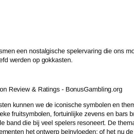
smen een nostalgische spelervaring die ons mo
iefd werden op gokkasten.
sten kunnen we de iconische symbolen en thema
ieke fruitsymbolen, fortuinlijke zevens en bar
 band die bij veel spelers resoneert. De themat
 elementen het ontwerp beïnvloeden; of het nu d