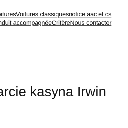
itures
Voitures classiques
notice aac et cs
duit accompagnée
Critère
Nous contacter
rcie kasyna Irwin