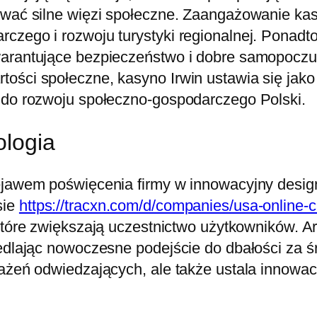
nować silne więzi społeczne. Zaangażowanie ka
czego i rozwoju turystyki regionalnej. Ponadto
warantujące bezpieczeństwo i dobre samopoczu
ości społeczne, kasyno Irwin ustawia się jako 
ę do rozwoju społeczno-gospodarczego Polski.
ologia
ejawem poświęcenia firmy w innowacyjny design 
sie
https://tracxn.com/d/companies/usa-onli
które zwiększają uczestnictwo użytkowników. Ar
iedlając nowoczesne podejście do dbałości za ś
rażeń odwiedzających, ale także ustala innowa