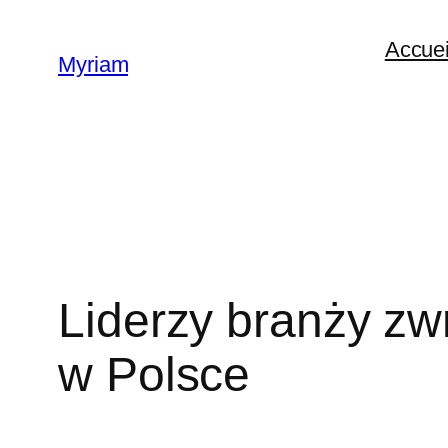
Accuei
Myriam
Liderzy branży zw
w Polsce