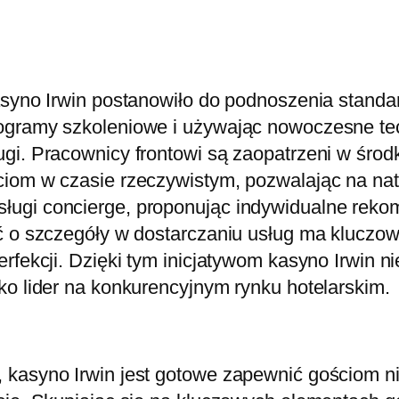
asyno Irwin postanowiło do podnoszenia standa
ogramy szkoleniowe i używając nowoczesne te
gi. Pracownicy frontowi są zaopatrzeni w środk
ściom w czasie rzeczywistym, pozwalając na n
ługi concierge, proponując indywidualne reko
ć o szczegóły w dostarczaniu usług ma kluczo
fekcji. Dzięki tym inicjatywom kasyno Irwin nie
ko lider na konkurencyjnym rynku hotelarskim.
 kasyno Irwin jest gotowe zapewnić gościom n