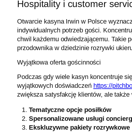
Hospitality i customer servi
Otwarcie kasyna Irwin w Polsce wyznacz
indywidualnych potrzeb gości. Koncentr
chwil każdemu odwiedzającemu. Takie pode
przodownika w dziedzinie rozrywki ukier
Wyjątkowa oferta gościnności
Podczas gdy wiele kasyn koncentruje się
wyjątkowych doświadczeń
https://pitch
zwiększa satysfakcję klientów, ale takż
Tematyczne opcje posiłków
Spersonalizowane usługi concier
Ekskluzywne pakiety rozrywkowe