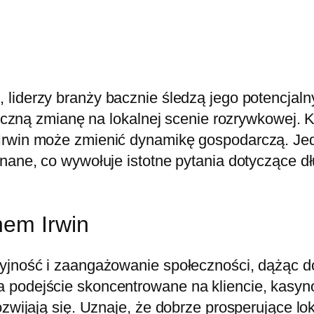
 liderzy branży bacznie śledzą jego potencjaln
egiczną zmianę na lokalnej scenie rozrywkowej. 
rwin może zmienić dynamikę gospodarczą. Jedna
znane, co wywołuje istotne pytania dotyczące 
nem Irwin
yjność i zaangażowanie społeczności, dążąc do
 podejście skoncentrowane na kliencie, kasyno
ozwijają się. Uznaje, że dobrze prosperujące l