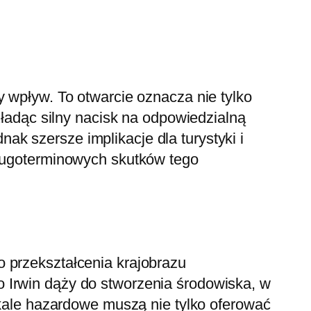
y wpływ. To otwarcie oznacza nie tylko
Kładąc silny nacisk na odpowiedzialną
k szersze implikacje dla turystyki i
długoterminowych skutków tego
 przekształcenia krajobrazu
 Irwin dąży do stworzenia środowiska, w
okale hazardowe muszą nie tylko oferować