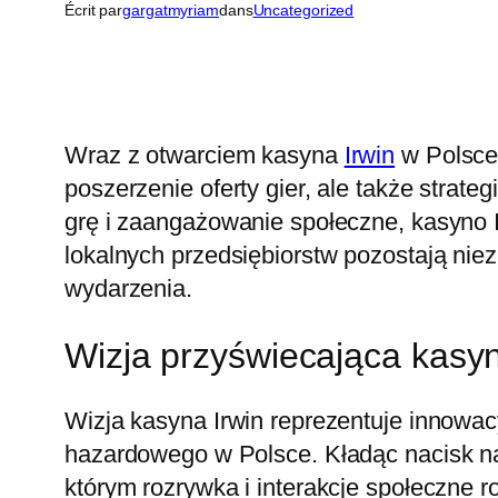
Écrit par
gargatmyriam
dans
Uncategorized
Wraz z otwarciem kasyna
Irwin
w Polsce,
poszerzenie oferty gier, ale także strat
grę i zaangażowanie społeczne, kasyno I
lokalnych przedsiębiorstw pozostają nie
wydarzenia.
Wizja przyświecająca kasy
Wizja kasyna Irwin reprezentuje innowac
hazardowego w Polsce. Kładąc nacisk na
którym rozrywka i interakcje społeczne r