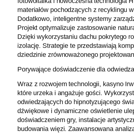
fotowoltaika i nowoczesna technologia H
materiałów pochodzących z recyklingu w c
Dodatkowo, inteligentne systemy zarząd
Projekt optymalizuje zastosowanie natur
Dzięki wykorzystaniu dachu pokrytego ro
izolację. Strategie te przedstawiają ko
dziedzinie zrównoważonego projektowani
Porywające doświadczenie dla odwiedza
Wraz z rozwojem technologii, kasyno Ir
które urzeka i angażuje gości. Wykorzys
odwiedzających do hipnotyzującego świat
dźwiękowe i dynamiczne oświetlenie ule
doświadczeniem gry, instalacje artystycz
budowania więzi. Zaawansowana analiza