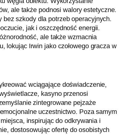
nku węgla obiektu. Wykorzystanie
dów, ale także podnosi walory estetyczne.
 bez szkody dla potrzeb operacyjnych.
czucie, jak i oszczędność energii.
oróżnorodność, ale także wzmacnia
, lokując Irwin jako czołowego gracza w
 wykreować wciągające doświadczenie,
 wyświetlacze, kasyno przenosi
rzemyślanie zintegrowane pejzaże
cą emocjonalne uczestnictwo. Poza samym
miejsca, inspirując do odkrywania i
e, dostosowując ofertę do osobistych