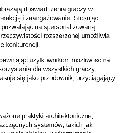
obrażają doświadczenia graczy w
terakcję i zaangażowanie. Stosując
, pozwalając na spersonalizowaną
i rzeczywistości rozszerzonej umożliwia
e konkurencji.
apewniając użytkownikom możliwość na
orzystania dla wszystkich graczy,
suje się jako przodownik, przyciągający
ważone praktyki architektoniczne,
szczędnych systemów, takich jak