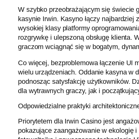
W szybko przeobrażającym się świecie g
kasynie Irwin. Kasyno łączy najbardziej
wysokiej klasy platformy oprogramowani
rozgrywkę i ulepszoną obsługę klienta. Wy
graczom wciągnąć się w bogatym, dynami
Co więcej, bezproblemowa łączenie UI 
wielu urządzeniach. Oddanie kasyna w d
podnosząc satysfakcję użytkowników. Dzi
dla wytrawnych graczy, jak i początkuj
Odpowiedzialne praktyki architektoniczn
Priorytetem dla Irwin Casino jest angaż
pokazujące zaangażowanie w ekologię i