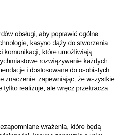
rdów obsługi, aby poprawić ogólne
chnologie, kasyno dąży do stworzenia
i komunikacji, które umożliwiają
atychmiastowe rozwiązywanie każdych
mendacje i dostosowane do osobistych
we znaczenie, zapewniając, że wszystkie
 tylko realizuje, ale wręcz przekracza
iezapomniane wrażenia, które będą