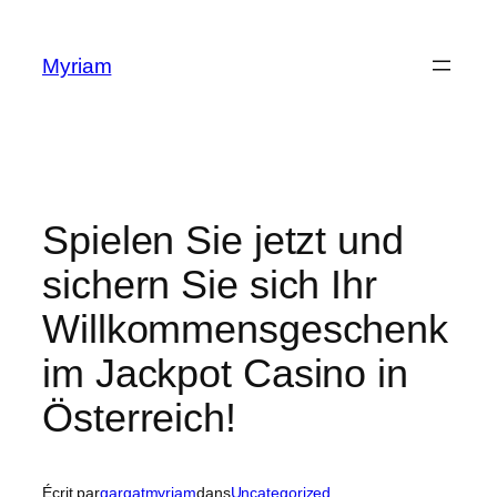
Myriam
Spielen Sie jetzt und
sichern Sie sich Ihr
Willkommensgeschenk
im Jackpot Casino in
Österreich!
Écrit par
gargatmyriam
dans
Uncategorized