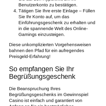
Benutzerkonto zu bestätigen.
Tätigen Sie Ihre erste Einlage – Füllen
Sie Ihr Konto auf, um das
Einführungsgeschenk zu erhalten und
in die spannende Welt des Online-
Gamings einzusteigen.
Diese unkomplizierten Vorgehensweisen
bahnen den Pfad für ein aufregendes
Preisgeld-Erfahrung!
So empfangen Sie Ihr
Begrüßungsgeschenk
Die Beanspruchung Ihres
Begrüßungsgeschenks im Gewinnspiel
Casino ist einfach und garantiert von