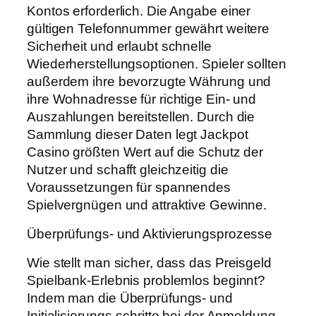
Kontos erforderlich. Die Angabe einer
gültigen Telefonnummer gewährt weitere
Sicherheit und erlaubt schnelle
Wiederherstellungsoptionen. Spieler sollten
außerdem ihre bevorzugte Währung und
ihre Wohnadresse für richtige Ein- und
Auszahlungen bereitstellen. Durch die
Sammlung dieser Daten legt Jackpot
Casino größten Wert auf die Schutz der
Nutzer und schafft gleichzeitig die
Voraussetzungen für spannendes
Spielvergnügen und attraktive Gewinne.
Überprüfungs- und Aktivierungsprozesse
Wie stellt man sicher, dass das Preisgeld
Spielbank-Erlebnis problemlos beginnt?
Indem man die Überprüfungs- und
Initialisierungs-schritte bei der Anmeldung