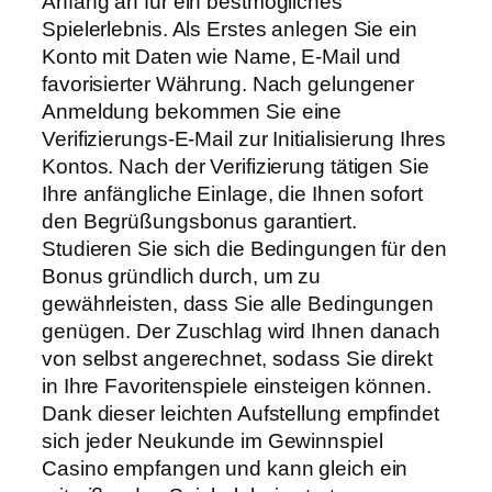
Anfang an für ein bestmögliches
Spielerlebnis. Als Erstes anlegen Sie ein
Konto mit Daten wie Name, E-Mail und
favorisierter Währung. Nach gelungener
Anmeldung bekommen Sie eine
Verifizierungs-E-Mail zur Initialisierung Ihres
Kontos. Nach der Verifizierung tätigen Sie
Ihre anfängliche Einlage, die Ihnen sofort
den Begrüßungsbonus garantiert.
Studieren Sie sich die Bedingungen für den
Bonus gründlich durch, um zu
gewährleisten, dass Sie alle Bedingungen
genügen. Der Zuschlag wird Ihnen danach
von selbst angerechnet, sodass Sie direkt
in Ihre Favoritenspiele einsteigen können.
Dank dieser leichten Aufstellung empfindet
sich jeder Neukunde im Gewinnspiel
Casino empfangen und kann gleich ein