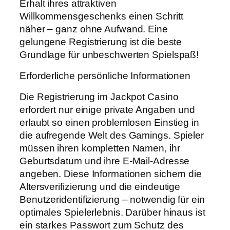
Erhalt ihres attraktiven
Willkommensgeschenks einen Schritt
näher – ganz ohne Aufwand. Eine
gelungene Registrierung ist die beste
Grundlage für unbeschwerten Spielspaß!
Erforderliche persönliche Informationen
Die Registrierung im Jackpot Casino
erfordert nur einige private Angaben und
erlaubt so einen problemlosen Einstieg in
die aufregende Welt des Gamings. Spieler
müssen ihren kompletten Namen, ihr
Geburtsdatum und ihre E-Mail-Adresse
angeben. Diese Informationen sichern die
Altersverifizierung und die eindeutige
Benutzeridentifizierung – notwendig für ein
optimales Spielerlebnis. Darüber hinaus ist
ein starkes Passwort zum Schutz des