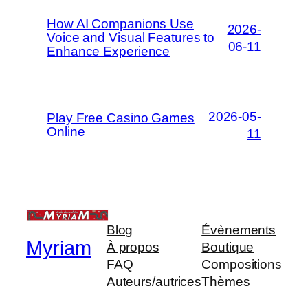
How AI Companions Use
2026-
Voice and Visual Features to
06-11
Enhance Experience
2026-05-
Play Free Casino Games
Online
11
Blog
Évènements
Myriam
À propos
Boutique
FAQ
Compositions
Auteurs/autrices
Thèmes