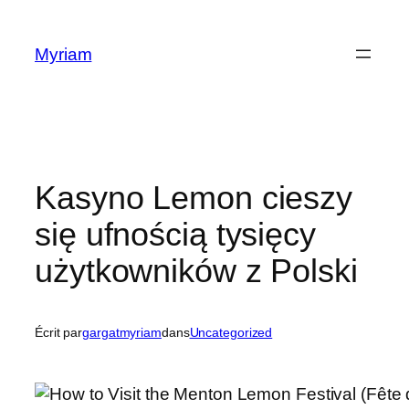
Myriam
Kasyno Lemon cieszy
się ufnością tysięcy
użytkowników z Polski
Écrit par
gargatmyriam
dans
Uncategorized