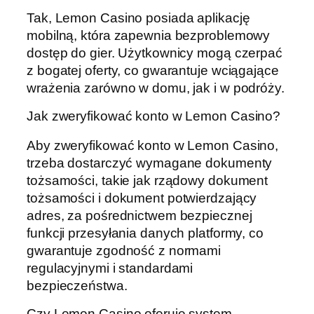
Tak, Lemon Casino posiada aplikację
mobilną, która zapewnia bezproblemowy
dostęp do gier. Użytkownicy mogą czerpać
z bogatej oferty, co gwarantuje wciągające
wrażenia zarówno w domu, jak i w podróży.
Jak zweryfikować konto w Lemon Casino?
Aby zweryfikować konto w Lemon Casino,
trzeba dostarczyć wymagane dokumenty
tożsamości, takie jak rządowy dokument
tożsamości i dokument potwierdzający
adres, za pośrednictwem bezpiecznej
funkcji przesyłania danych platformy, co
gwarantuje zgodność z normami
regulacyjnymi i standardami
bezpieczeństwa.
Czy Lemon Casino oferuje system