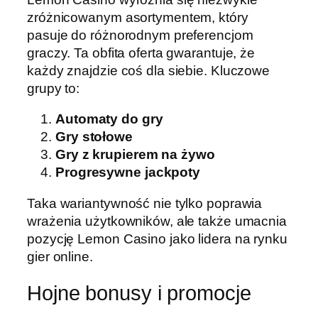
zróżnicowanym asortymentem, który
pasuje do różnorodnym preferencjom
graczy. Ta obfita oferta gwarantuje, że
każdy znajdzie coś dla siebie. Kluczowe
grupy to:
Automaty do gry
Gry stołowe
Gry z krupierem na żywo
Progresywne jackpoty
Taka wariantywność nie tylko poprawia
wrażenia użytkowników, ale także umacnia
pozycję Lemon Casino jako lidera na rynku
gier online.
Hojne bonusy i promocje