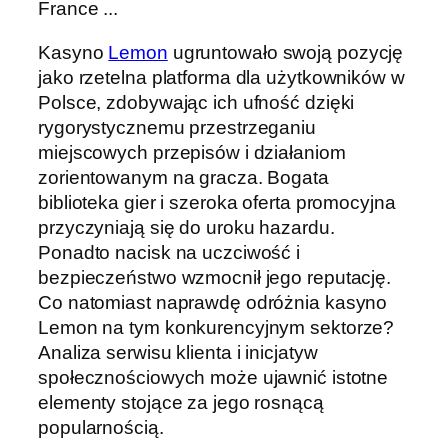
Kasyno
Lemon
ugruntowało swoją pozycję
jako rzetelna platforma dla użytkowników w
Polsce, zdobywając ich ufność dzięki
rygorystycznemu przestrzeganiu
miejscowych przepisów i działaniom
zorientowanym na gracza. Bogata
biblioteka gier i szeroka oferta promocyjna
przyczyniają się do uroku hazardu.
Ponadto nacisk na uczciwość i
bezpieczeństwo wzmocnił jego reputację.
Co natomiast naprawdę odróżnia kasyno
Lemon na tym konkurencyjnym sektorze?
Analiza serwisu klienta i inicjatyw
społecznościowych może ujawnić istotne
elementy stojące za jego rosnącą
popularnością.