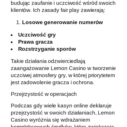
budując zaufanie i uczciwość wśród swoich
klientów. Ich zasady fair play zawierają:
Losowe generowanie numerów
Uczciwość gry
Prawa gracza
Rozstrzyganie sporów
Takie działania odzwierciedlają
zaangażowanie Lemon Casino w tworzenie
uczciwej atmosfery gry, w której priorytetem
jest zadowolenie gracza i ochrona.
Przejrzystość w operacjach
Podczas gdy wiele kasyn online deklaruje
przejrzystość w swoich działaniach, Lemon
Casino wyróżnia się wdrażaniem
kompleksowych środków, które zwiększają