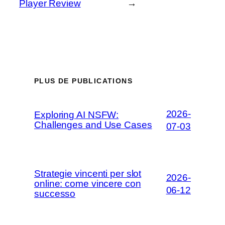
Player Review
→
PLUS DE PUBLICATIONS
2026-
Exploring AI NSFW:
Challenges and Use Cases
07-03
Strategie vincenti per slot
2026-
online: come vincere con
06-12
successo