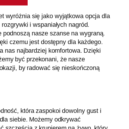
t wyróżnia się jako wyjątkowa opcja dla
 rozgrywki i wspaniałych nagród.
re podnoszą nasze szanse na wygraną.
ięki czemu jest dostępny dla każdego.
a nas najbardziej komfortowa. Dzięki
żemy być przekonani, że nasze
 okazji, by radować się nieskończoną
dność, która zaspokoi dowolny gust i
ś dla siebie. Możemy odkrywać
ć szczęścia z krupierem na żywo, który