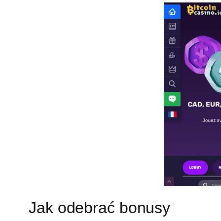
Jak odebrać bonusy