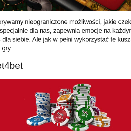
rywamy nieograniczone możliwości, jakie czek
 specjalnie dla nas, zapewnia emocje na każd
ś dla siebie. Ale jak w pełni wykorzystać te k
 gry.
et4bet