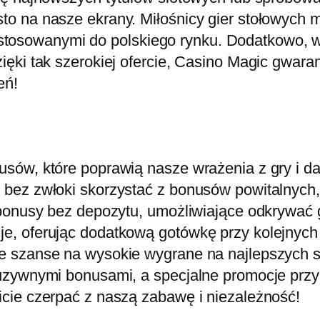
o na nasze ekrany. Miłośnicy gier stołowych m
dostosowanymi do polskiego rynku. Dodatkowo, wi
ęki tak szerokiej ofercie, Casino Magic gwaran
eń!
sów, które poprawią nasze wrażenia z gry i 
bez zwłoki skorzystać z bonusów powitalnych, 
bonusy bez depozytu, umożliwiające odkrywać g
e, oferując dodatkową gotówkę przy kolejnych
 szanse na wysokie wygrane na najlepszych s
uzywnymi bonusami, a specjalne promocje przyn
cie czerpać z naszą zabawę i niezależność!