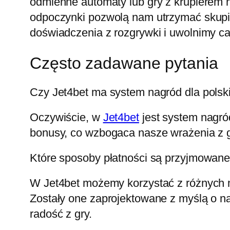
odmienne automaty lub gry z krupierem n
odpoczynki pozwolą nam utrzymać skupie
doświadczenia z rozgrywki i uwolnimy c
Często zadawane pytania
Czy Jet4bet ma system nagród dla pols
Oczywiście, w
Jet4bet
jest system nagró
bonusy, co wzbogaca nasze wrażenia z g
Które sposoby płatności są przyjmowane
W Jet4bet możemy korzystać z różnych me
Zostały one zaprojektowane z myślą o na
radość z gry.