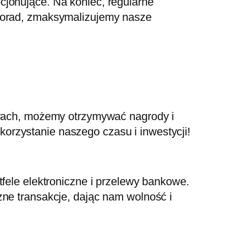
cjonujące. Na koniec, regularne
 porad, zmaksymalizujemy nasze
grach, możemy otrzymywać nagrody i
orzystanie naszego czasu i inwestycji!
tfele elektroniczne i przelewy bankowe.
zne transakcje, dając nam wolność i