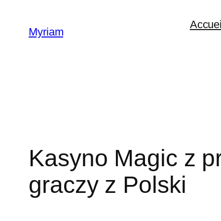
Accuei
Myriam
Kasyno Magic z p
graczy z Polski