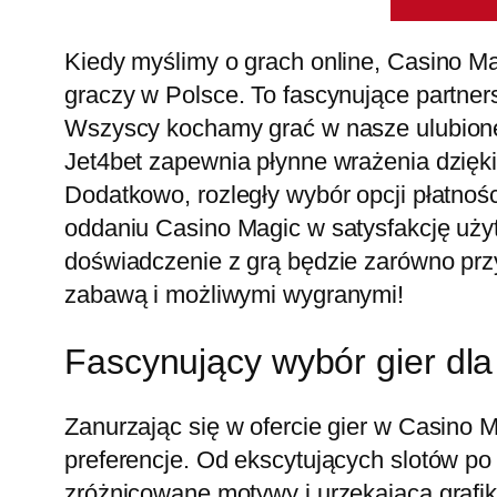
Kiedy myślimy o grach online, Casino Ma
graczy w Polsce. To fascynujące partner
Wszyscy kochamy grać w nasze ulubione
Jet4bet zapewnia płynne wrażenia dzięki 
Dodatkowo, rozległy wybór opcji płatnośc
oddaniu Casino Magic w satysfakcję uży
doświadczenie z grą będzie zarówno przy
zabawą i możliwymi wygranymi!
Fascynujący wybór gier dla
Zanurzając się w ofercie gier w Casino 
preferencje. Od ekscytujących slotów po
zróżnicowane motywy i urzekającą grafi