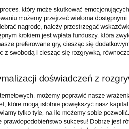
y proces, który może skutkować emocjonującyc
gowaniu możemy przejrzeć wieloma dostępnym
 odebrać nagrodę, należy przestrzegać wskazów
pnym krokiem jest wpłata funduszy, która zwy
ze preferowane gry, ciesząc się dodatkowym 
ąc z swobodą i ciesząc się rozgrywką, równocz
alizacji doświadczeń z rozgry
nternetowych, możemy poprawić nasze wrażenia,
, które mogą istotnie powiększyć nasz kapitał.
wiamy tylko tyle, na ile możemy sobie pozwoli
ze prawdopodobieństwo sukcesu! Dobrze jest r