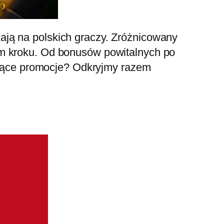
ają na polskich graczy. Zróżnicowany
ym kroku. Od bonusów powitalnych po
uszące promocje? Odkryjmy razem