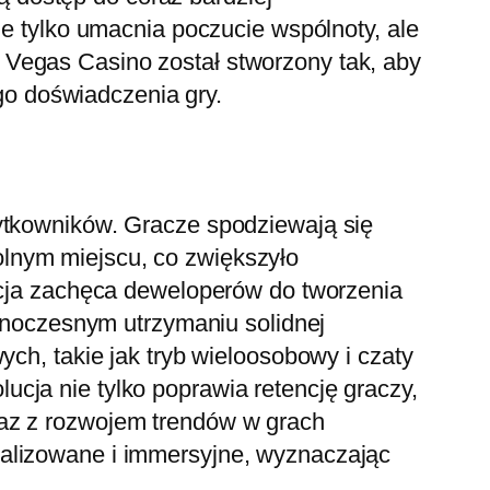
ie tylko umacnia poczucie wspólnoty, ale
 Vegas Casino został stworzony tak, aby
o doświadczenia gry.
żytkowników. Gracze spodziewają się
lnym miejscu, co zwiększyło
macja zachęca deweloperów do tworzenia
ednoczesnym utrzymaniu solidnej
ych, takie jak tryb wieloosobowy i czaty
cja nie tylko poprawia retencję graczy,
raz z rozwojem trendów w grach
nalizowane i immersyjne, wyznaczając