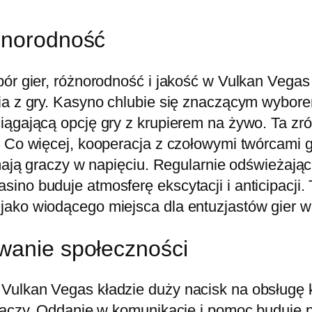
óżnorodność
ór gier, różnorodność i jakość w Vulkan Vegas 
ia z gry. Kasyno chlubie się znaczącym wybore
ciągającą opcję gry z krupierem na żywo. Ta z
. Co więcej, kooperacja z czołowymi twórcami
mają graczy w napięciu. Regularnie odświeżając s
ino buduje atmosferę ekscytacji i anticipacji.
ako wiodącego miejsca dla entuzjastów gier w 
wanie społeczności
Vulkan Vegas kładzie duży nacisk na obsługę k
graczy. Oddanie w komunikację i pomoc buduje p