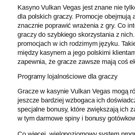
Kasyno Vulkan Vegas jest znane nie tylk
dla polskich graczy. Promocje obejmują 
znacznie poprawić wrażenia z gry. Co in
graczy do szybkiego skorzystania z nich
promocjach w ich rodzimym języku. Takie
między kasynem a jego polskimi klienta
zapewnia, że gracze zawsze mają coś ek
Programy lojalnościowe dla graczy
Gracze w kasynie Vulkan Vegas mogą rów
jeszcze bardziej wzbogaca ich doświadcz
specjalne bonusy, które zwiększają ich 
w tym darmowe spiny i bonusy gotówkow
Co więcej, wielopoziomowy system progr