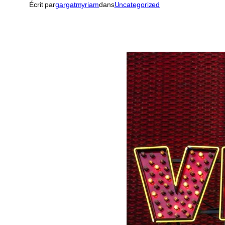
Écrit par
gargatmyriam
dans
Uncategorized