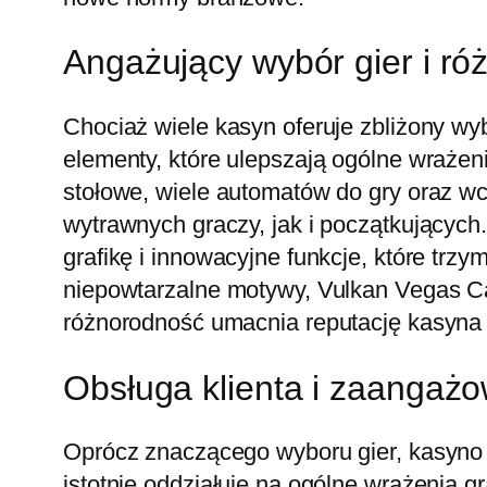
Angażujący wybór gier i r
Chociaż wiele kasyn oferuje zbliżony wyb
elementy, które ulepszają ogólne wrażen
stołowe, wiele automatów do gry oraz w
wytrawnych graczy, jak i początkujących
grafikę i innowacyjne funkcje, które trzy
niepowtarzalne motywy, Vulkan Vegas Cas
różnorodność umacnia reputację kasyna j
Obsługa klienta i zaangażo
Oprócz znaczącego wyboru gier, kasyno 
istotnie oddziałuje na ogólne wrażenia 