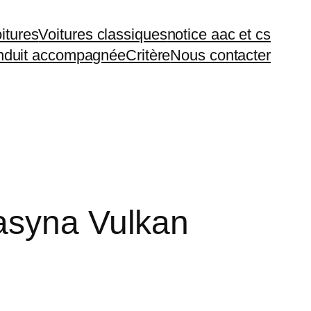
itures
Voitures classiques
notice aac et cs
duit accompagnée
Critère
Nous contacter
kasyna Vulkan