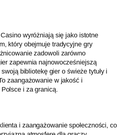
Casino wyróżniają się jako istotne
m, który obejmuje tradycyjne gry
różnicowanie zadowoli zarówno
 gier zapewnia najnowocześniejszą
woją bibliotekę gier o świeże tytuły i
 To zaangażowanie w jakość i
Polsce i za granicą.
lienta i zaangażowanie społeczności, co
rzyjazną atmosferę dla graczy.