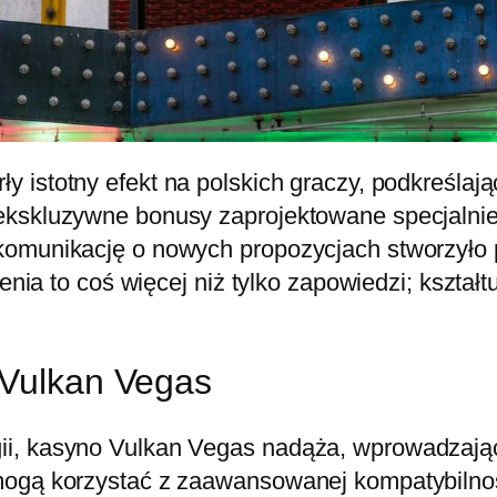
y istotny efekt na polskich graczy, podkreślaj
kskluzywne bonusy zaprojektowane specjalnie d
komunikację o nowych propozycjach stworzyło 
zenia to coś więcej niż tylko zapowiedzi; kształ
 Vulkan Vegas
i, kasyno Vulkan Vegas nadąża, wprowadzając
 mogą korzystać z zaawansowanej kompatybilno