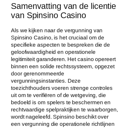
Samenvatting van de licentie
van Spinsino Casino
Als we kijken naar de vergunning van
Spinsino Casino, is het cruciaal om de
specifieke aspecten te bespreken die de
geloofwaardigheid en operationele
legitimiteit garanderen. Het casino opereert
binnen een solide rechtssysteem, opgezet
door gerenommeerde
vergunningsinstanties. Deze
toezichthouders voeren strenge controles
uit om te verifiëren of de wetgeving, die
bedoeld is om spelers te beschermen en
rechtvaardige spelpraktijken te waarborgen,
wordt nageleefd. Spinsino beschikt over
een vergunning die operationele richtlijnen