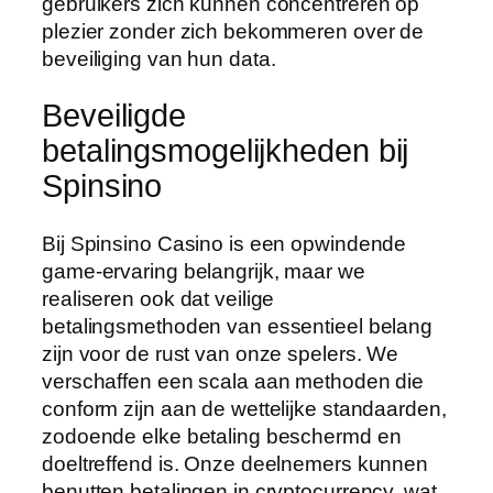
gebruikers zich kunnen concentreren op
plezier zonder zich bekommeren over de
beveiliging van hun data.
Beveiligde
betalingsmogelijkheden bij
Spinsino
Bij Spinsino Casino is een opwindende
game-ervaring belangrijk, maar we
realiseren ook dat veilige
betalingsmethoden van essentieel belang
zijn voor de rust van onze spelers. We
verschaffen een scala aan methoden die
conform zijn aan de wettelijke standaarden,
zodoende elke betaling beschermd en
doeltreffend is. Onze deelnemers kunnen
benutten betalingen in cryptocurrency, wat