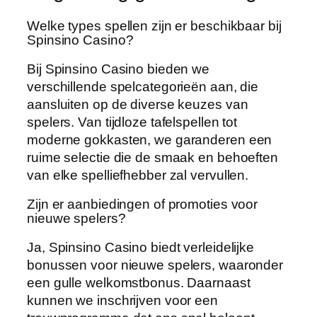
Welke types spellen zijn er beschikbaar bij
Spinsino Casino?
Bij Spinsino Casino bieden we
verschillende spelcategorieën aan, die
aansluiten op de diverse keuzes van
spelers. Van tijdloze tafelspellen tot
moderne gokkasten, we garanderen een
ruime selectie die de smaak en behoeften
van elke spelliefhebber zal vervullen.
Zijn er aanbiedingen of promoties voor
nieuwe spelers?
Ja, Spinsino Casino biedt verleidelijke
bonussen voor nieuwe spelers, waaronder
een gulle welkomstbonus. Daarnaast
kunnen we inschrijven voor een