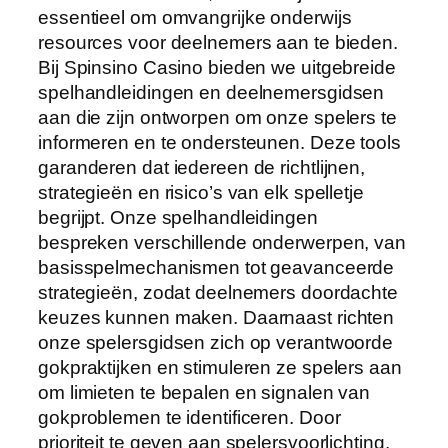
essentieel om omvangrijke onderwijs
resources voor deelnemers aan te bieden.
Bij Spinsino Casino bieden we uitgebreide
spelhandleidingen en deelnemersgidsen
aan die zijn ontworpen om onze spelers te
informeren en te ondersteunen. Deze tools
garanderen dat iedereen de richtlijnen,
strategieën en risico’s van elk spelletje
begrijpt. Onze spelhandleidingen
bespreken verschillende onderwerpen, van
basisspelmechanismen tot geavanceerde
strategieën, zodat deelnemers doordachte
keuzes kunnen maken. Daarnaast richten
onze spelersgidsen zich op verantwoorde
gokpraktijken en stimuleren ze spelers aan
om limieten te bepalen en signalen van
gokproblemen te identificeren. Door
prioriteit te geven aan spelersvoorlichting,