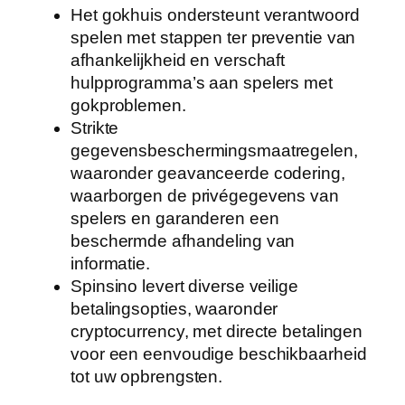
Het gokhuis ondersteunt verantwoord
spelen met stappen ter preventie van
afhankelijkheid en verschaft
hulpprogramma’s aan spelers met
gokproblemen.
Strikte
gegevensbeschermingsmaatregelen,
waaronder geavanceerde codering,
waarborgen de privégegevens van
spelers en garanderen een
beschermde afhandeling van
informatie.
Spinsino levert diverse veilige
betalingsopties, waaronder
cryptocurrency, met directe betalingen
voor een eenvoudige beschikbaarheid
tot uw opbrengsten.