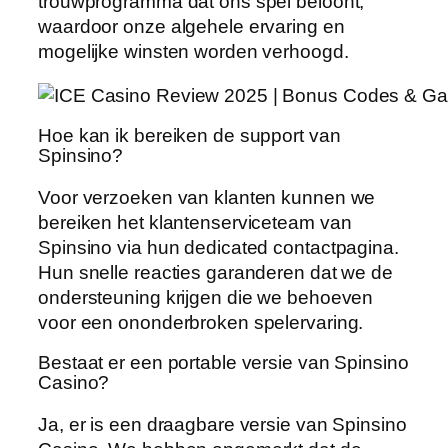
trouwprogramma dat ons spel beloont,
waardoor onze algehele ervaring en
mogelijke winsten worden verhoogd.
Hoe kan ik bereiken de support van
Spinsino?
Voor verzoeken van klanten kunnen we
bereiken het klantenserviceteam van
Spinsino via hun dedicated contactpagina.
Hun snelle reacties garanderen dat we de
ondersteuning krijgen die we behoeven
voor een ononderbroken spelervaring.
Bestaat er een portable versie van Spinsino
Casino?
Ja, er is een draagbare versie van Spinsino