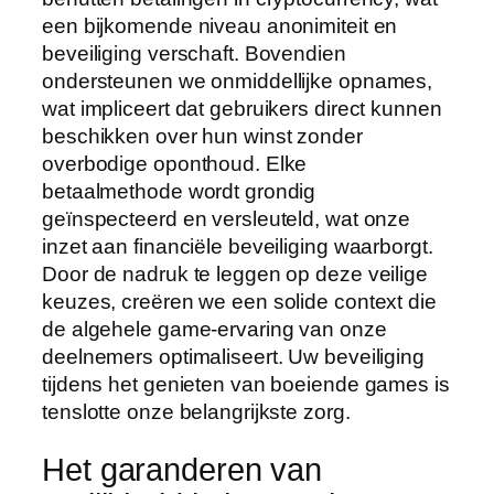
een bijkomende niveau anonimiteit en
beveiliging verschaft. Bovendien
ondersteunen we onmiddellijke opnames,
wat impliceert dat gebruikers direct kunnen
beschikken over hun winst zonder
overbodige oponthoud. Elke
betaalmethode wordt grondig
geïnspecteerd en versleuteld, wat onze
inzet aan financiële beveiliging waarborgt.
Door de nadruk te leggen op deze veilige
keuzes, creëren we een solide context die
de algehele game-ervaring van onze
deelnemers optimaliseert. Uw beveiliging
tijdens het genieten van boeiende games is
tenslotte onze belangrijkste zorg.
Het garanderen van