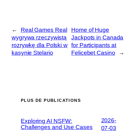
←
Real Games Real
Home of Huge
wygrywa rzeczywistą
Jackpots in Canada
rozrywkę dla Polski w
for Participants at
kasynie Stelario
Felicebet Casino
→
PLUS DE PUBLICATIONS
2026-
Exploring AI NSFW:
Challenges and Use Cases
07-03