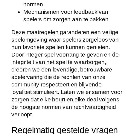
normen.
Mechanismen voor feedback van
spelers om zorgen aan te pakken
Deze maatregelen garanderen een veilige
spelomgeving waar spelers zorgeloos van
hun favoriete spellen kunnen genieten.
Door integer spel voorrang te geven en de
integriteit van het spel te waarborgen,
creëren we een levendige, betrouwbare
spelervaring die de rechten van onze
community respecteert en blijvende
loyaliteit stimuleert. Laten we er samen voor
zorgen dat elke beurt en elke deal volgens
de hoogste normen van rechtvaardigheid
verloopt.
Regelmatig gestelde vragen