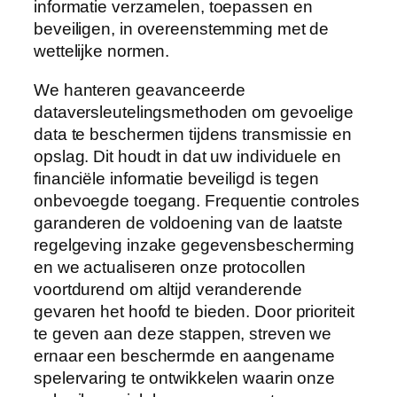
informatie verzamelen, toepassen en
beveiligen, in overeenstemming met de
wettelijke normen.
We hanteren geavanceerde
dataversleutelingsmethoden om gevoelige
data te beschermen tijdens transmissie en
opslag. Dit houdt in dat uw individuele en
financiële informatie beveiligd is tegen
onbevoegde toegang. Frequentie controles
garanderen de voldoening van de laatste
regelgeving inzake gegevensbescherming
en we actualiseren onze protocollen
voortdurend om altijd veranderende
gevaren het hoofd te bieden. Door prioriteit
te geven aan deze stappen, streven we
ernaar een beschermde en aangename
spelervaring te ontwikkelen waarin onze