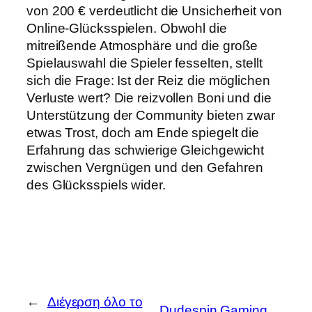
von 200 € verdeutlicht die Unsicherheit von
Online-Glücksspielen. Obwohl die
mitreißende Atmosphäre und die große
Spielauswahl die Spieler fesselten, stellt
sich die Frage: Ist der Reiz die möglichen
Verluste wert? Die reizvollen Boni und die
Unterstützung der Community bieten zwar
etwas Trost, doch am Ende spiegelt die
Erfahrung das schwierige Gleichgewicht
zwischen Vergnügen und den Gefahren
des Glücksspiels wider.
←
Διέγερση όλο το
Dudespin Gaming