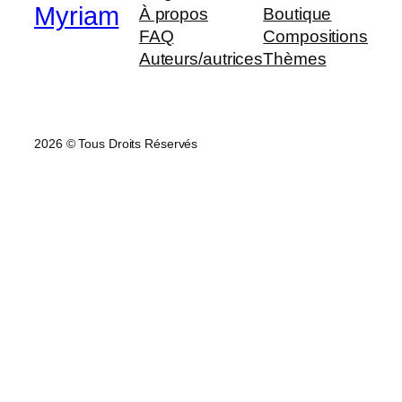
Myriam
À propos
Boutique
FAQ
Compositions
Auteurs/autrices
Thèmes
2026 © Tous Droits Réservés