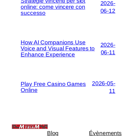
Strategie vincenti per slot
2026-
online: come vincere con
06-12
successo
How AI Companions Use
2026-
Voice and Visual Features to
06-11
Enhance Experience
2026-05-
Play Free Casino Games
Online
11
Blog
Évènements