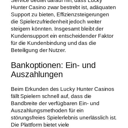
Service deutet darauf hin, dass Lucky
Hunter Casino zwar bestrebt ist, adäquaten
Support zu bieten, Effizienzsteigerungen
die Spielerzufriedenheit jedoch weiter
steigern könnten. Insgesamt bleibt der
Kundensupport ein entscheidender Faktor
für die Kundenbindung und das die
Beteiligung der Nutzer.
Bankoptionen: Ein- und
Auszahlungen
Beim Erkunden des Lucky Hunter Casinos
fällt Spielern schnell auf, dass die
Bandbreite der verfügbaren Ein- und
Auszahlungsmethoden für ein
störungsfreies Spielerlebnis unerlässlich ist.
Die Plattform bietet viele