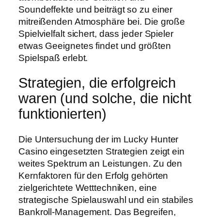
Soundeffekte und beiträgt so zu einer
mitreißenden Atmosphäre bei. Die große
Spielvielfalt sichert, dass jeder Spieler
etwas Geeignetes findet und größten
Spielspaß erlebt.
Strategien, die erfolgreich
waren (und solche, die nicht
funktionierten)
Die Untersuchung der im Lucky Hunter
Casino eingesetzten Strategien zeigt ein
weites Spektrum an Leistungen. Zu den
Kernfaktoren für den Erfolg gehörten
zielgerichtete Wetttechniken, eine
strategische Spielauswahl und ein stabiles
Bankroll-Management. Das Begreifen,