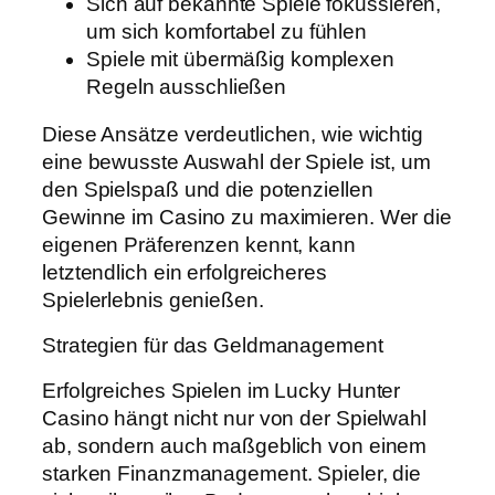
Sich auf bekannte Spiele fokussieren,
um sich komfortabel zu fühlen
Spiele mit übermäßig komplexen
Regeln ausschließen
Diese Ansätze verdeutlichen, wie wichtig
eine bewusste Auswahl der Spiele ist, um
den Spielspaß und die potenziellen
Gewinne im Casino zu maximieren. Wer die
eigenen Präferenzen kennt, kann
letztendlich ein erfolgreicheres
Spielerlebnis genießen.
Strategien für das Geldmanagement
Erfolgreiches Spielen im Lucky Hunter
Casino hängt nicht nur von der Spielwahl
ab, sondern auch maßgeblich von einem
starken Finanzmanagement. Spieler, die