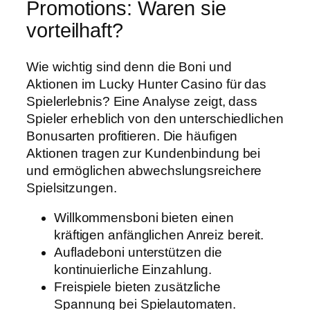
Promotions: Waren sie
vorteilhaft?
Wie wichtig sind denn die Boni und
Aktionen im Lucky Hunter Casino für das
Spielerlebnis? Eine Analyse zeigt, dass
Spieler erheblich von den unterschiedlichen
Bonusarten profitieren. Die häufigen
Aktionen tragen zur Kundenbindung bei
und ermöglichen abwechslungsreichere
Spielsitzungen.
Willkommensboni bieten einen
kräftigen anfänglichen Anreiz bereit.
Aufladeboni unterstützen die
kontinuierliche Einzahlung.
Freispiele bieten zusätzliche
Spannung bei Spielautomaten.