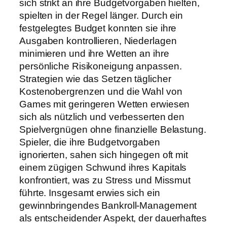
sich strikt an ihre Budgetvorgaben hielten,
spielten in der Regel länger. Durch ein
festgelegtes Budget konnten sie ihre
Ausgaben kontrollieren, Niederlagen
minimieren und ihre Wetten an ihre
persönliche Risikoneigung anpassen.
Strategien wie das Setzen täglicher
Kostenobergrenzen und die Wahl von
Games mit geringeren Wetten erwiesen
sich als nützlich und verbesserten den
Spielvergnügen ohne finanzielle Belastung.
Spieler, die ihre Budgetvorgaben
ignorierten, sahen sich hingegen oft mit
einem zügigen Schwund ihres Kapitals
konfrontiert, was zu Stress und Missmut
führte. Insgesamt erwies sich ein
gewinnbringendes Bankroll-Management
als entscheidender Aspekt, der dauerhaftes