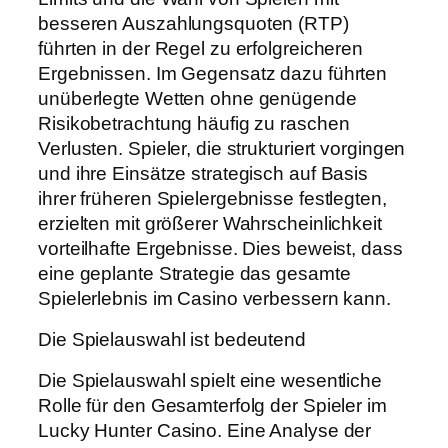
besseren Auszahlungsquoten (RTP)
führten in der Regel zu erfolgreicheren
Ergebnissen. Im Gegensatz dazu führten
unüberlegte Wetten ohne genügende
Risikobetrachtung häufig zu raschen
Verlusten. Spieler, die strukturiert vorgingen
und ihre Einsätze strategisch auf Basis
ihrer früheren Spielergebnisse festlegten,
erzielten mit größerer Wahrscheinlichkeit
vorteilhafte Ergebnisse. Dies beweist, dass
eine geplante Strategie das gesamte
Spielerlebnis im Casino verbessern kann.
Die Spielauswahl ist bedeutend
Die Spielauswahl spielt eine wesentliche
Rolle für den Gesamterfolg der Spieler im
Lucky Hunter Casino. Eine Analyse der