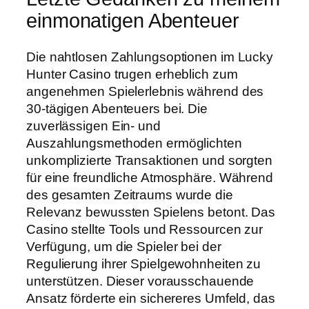
einmonatigen Abenteuer
Die nahtlosen Zahlungsoptionen im Lucky
Hunter Casino trugen erheblich zum
angenehmen Spielerlebnis während des
30-tägigen Abenteuers bei. Die
zuverlässigen Ein- und
Auszahlungsmethoden ermöglichten
unkomplizierte Transaktionen und sorgten
für eine freundliche Atmosphäre. Während
des gesamten Zeitraums wurde die
Relevanz bewussten Spielens betont. Das
Casino stellte Tools und Ressourcen zur
Verfügung, um die Spieler bei der
Regulierung ihrer Spielgewohnheiten zu
unterstützen. Dieser vorausschauende
Ansatz förderte ein sichereres Umfeld, das