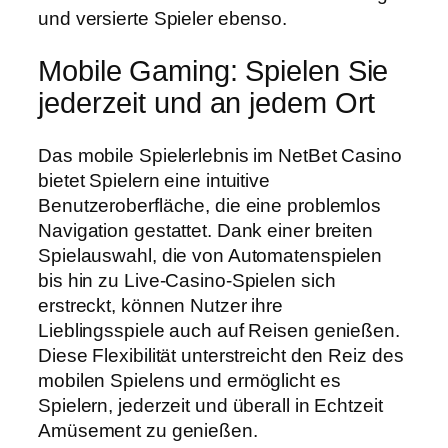
und versierte Spieler ebenso.
Mobile Gaming: Spielen Sie
jederzeit und an jedem Ort
Das mobile Spielerlebnis im NetBet Casino
bietet Spielern eine intuitive
Benutzeroberfläche, die eine problemlos
Navigation gestattet. Dank einer breiten
Spielauswahl, die von Automatenspielen
bis hin zu Live-Casino-Spielen sich
erstreckt, können Nutzer ihre
Lieblingsspiele auch auf Reisen genießen.
Diese Flexibilität unterstreicht den Reiz des
mobilen Spielens und ermöglicht es
Spielern, jederzeit und überall in Echtzeit
Amüsement zu genießen.