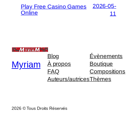
2026-05-
Play Free Casino Games
Online
11
Blog
Évènements
Myriam
À propos
Boutique
FAQ
Compositions
Auteurs/autrices
Thèmes
2026 © Tous Droits Réservés