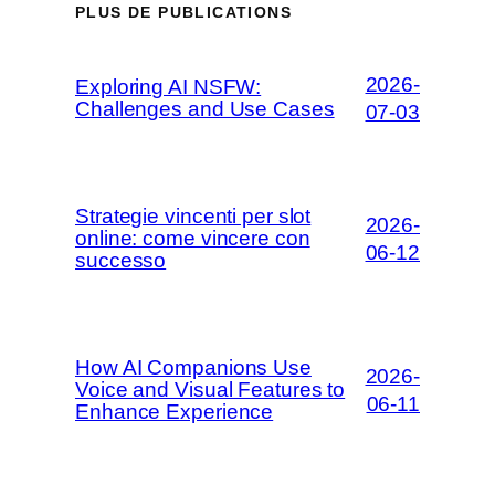
PLUS DE PUBLICATIONS
2026-
Exploring AI NSFW:
Challenges and Use Cases
07-03
Strategie vincenti per slot
2026-
online: come vincere con
06-12
successo
How AI Companions Use
2026-
Voice and Visual Features to
06-11
Enhance Experience