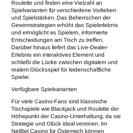
Roulette und finden eine Vielzahl an
Spielvarianten für verschiedene Vorlieben
und Spielstärken. Das Beherrschen der
Gewinnstrategien erhöht das Spielerlebnis
und ermöglicht es Spielern, informierte
Entscheidungen am Tisch zu treffen.
Darüber hinaus liefert das Live-Dealer-
Erlebnis ein interaktives Element und
schließt die Lücke zwischen digitalem und
realem Glücksspiel für leidenschaftliche
Spieler.
Verfügbare Spielvarianten
Für viele Casino-Fans sind klassische
Tischspiele wie Blackjack und Roulette der
Höhepunkt der Casino-Unterhaltung, da sie
Strategie und Glück ideal vereinen. Im
NetBet Casino für Österreich können