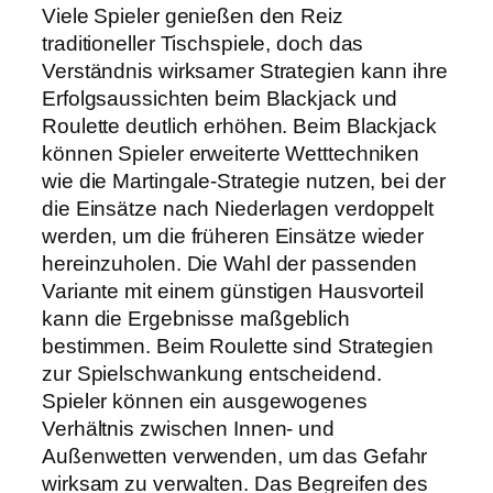
Viele Spieler genießen den Reiz
traditioneller Tischspiele, doch das
Verständnis wirksamer Strategien kann ihre
Erfolgsaussichten beim Blackjack und
Roulette deutlich erhöhen. Beim Blackjack
können Spieler erweiterte Wetttechniken
wie die Martingale-Strategie nutzen, bei der
die Einsätze nach Niederlagen verdoppelt
werden, um die früheren Einsätze wieder
hereinzuholen. Die Wahl der passenden
Variante mit einem günstigen Hausvorteil
kann die Ergebnisse maßgeblich
bestimmen. Beim Roulette sind Strategien
zur Spielschwankung entscheidend.
Spieler können ein ausgewogenes
Verhältnis zwischen Innen- und
Außenwetten verwenden, um das Gefahr
wirksam zu verwalten. Das Begreifen des