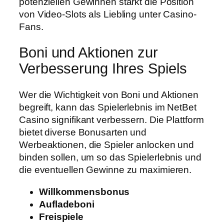
potenziellen Gewinnen stärkt die Position
von Video-Slots als Liebling unter Casino-
Fans.
Boni und Aktionen zur
Verbesserung Ihres Spiels
Wer die Wichtigkeit von Boni und Aktionen
begreift, kann das Spielerlebnis im NetBet
Casino signifikant verbessern. Die Plattform
bietet diverse Bonusarten und
Werbeaktionen, die Spieler anlocken und
binden sollen, um so das Spielerlebnis und
die eventuellen Gewinne zu maximieren.
Willkommensbonus
Aufladeboni
Freispiele