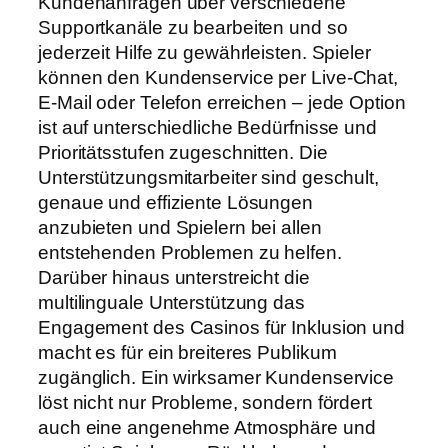
Kundenanfragen über verschiedene
Supportkanäle zu bearbeiten und so
jederzeit Hilfe zu gewährleisten. Spieler
können den Kundenservice per Live-Chat,
E-Mail oder Telefon erreichen – jede Option
ist auf unterschiedliche Bedürfnisse und
Prioritätsstufen zugeschnitten. Die
Unterstützungsmitarbeiter sind geschult,
genaue und effiziente Lösungen
anzubieten und Spielern bei allen
entstehenden Problemen zu helfen.
Darüber hinaus unterstreicht die
multilinguale Unterstützung das
Engagement des Casinos für Inklusion und
macht es für ein breiteres Publikum
zugänglich. Ein wirksamer Kundenservice
löst nicht nur Probleme, sondern fördert
auch eine angenehme Atmosphäre und