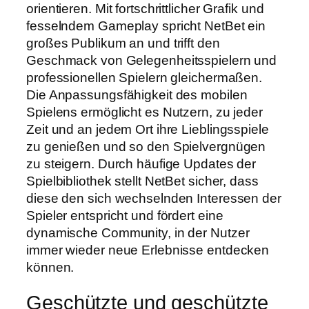
orientieren. Mit fortschrittlicher Grafik und
fesselndem Gameplay spricht NetBet ein
großes Publikum an und trifft den
Geschmack von Gelegenheitsspielern und
professionellen Spielern gleichermaßen.
Die Anpassungsfähigkeit des mobilen
Spielens ermöglicht es Nutzern, zu jeder
Zeit und an jedem Ort ihre Lieblingsspiele
zu genießen und so den Spielvergnügen
zu steigern. Durch häufige Updates der
Spielbibliothek stellt NetBet sicher, dass
diese den sich wechselnden Interessen der
Spieler entspricht und fördert eine
dynamische Community, in der Nutzer
immer wieder neue Erlebnisse entdecken
können.
Geschützte und geschützte