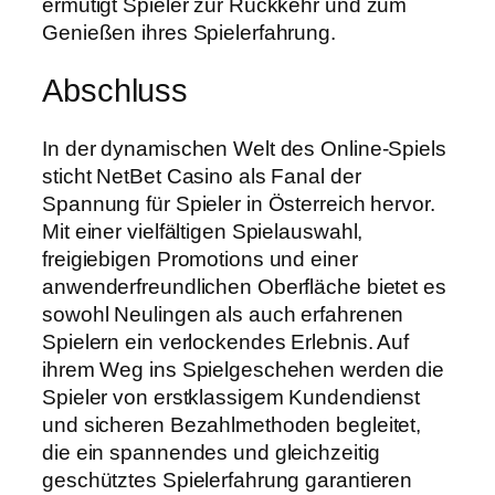
ermutigt Spieler zur Rückkehr und zum
Genießen ihres Spielerfahrung.
Abschluss
In der dynamischen Welt des Online-Spiels
sticht NetBet Casino als Fanal der
Spannung für Spieler in Österreich hervor.
Mit einer vielfältigen Spielauswahl,
freigiebigen Promotions und einer
anwenderfreundlichen Oberfläche bietet es
sowohl Neulingen als auch erfahrenen
Spielern ein verlockendes Erlebnis. Auf
ihrem Weg ins Spielgeschehen werden die
Spieler von erstklassigem Kundendienst
und sicheren Bezahlmethoden begleitet,
die ein spannendes und gleichzeitig
geschütztes Spielerfahrung garantieren