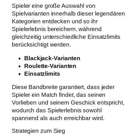
Spieler eine große Auswahl von
Spielvarianten innerhalb dieser legendären
Kategorien entdecken und so ihr
Spielerlebnis bereichern, während
gleichzeitig unterschiedliche Einsatzlimits
berücksichtigt werden.
Blackjack-Varianten
Roulette-Varianten
Einsatzlimits
Diese Bandbreite garantiert, dass jeder
Spieler ein Match findet, das seinen
Vorlieben und seinem Geschick entspricht,
wodurch das Spielerlebnis sowohl
spannend als auch erreichbar wird.
Strategien zum Sieg