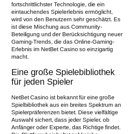
fortschrittlichster Technologie, die ein
eintauchendes Spielerlebnis ermöglicht,
wird von den Benutzern sehr geschätzt. Es
ist diese Mischung aus Community-
Beteiligung und der Berücksichtigung neuer
Gaming-Trends, die das Online-Gaming-
Erlebnis im NetBet Casino so einzigartig
macht.
Eine große Spielebibliothek
für jeden Spieler
NetBet Casino ist bekannt für eine große
Spielbibliothek aus ein breites Spektrum an
Spielerpräferenzen bietet. Diese vielfältige
Auswahl sichert, dass jeder Spieler, ob
Anfänger oder Experte, das Richtige findet.