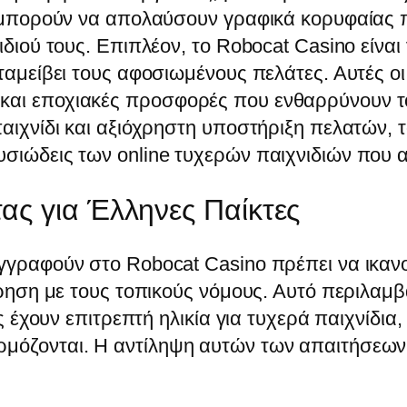
ς μπορούν να απολαύσουν γραφικά κορυφαίας π
ιδιού τους. Επιπλέον, το Robocat Casino είνα
ανταμείβει τους αφοσιωμένους πελάτες. Αυτές
και εποχιακές προσφορές που ενθαρρύνουν το
αιχνίδι και αξιόχρηστη υποστήριξη πελατών, 
υσιώδεις των online τυχερών παιχνιδιών που 
ας για Έλληνες Παίκτες
εγγραφούν στο Robocat Casino πρέπει να ικα
ήρηση με τους τοπικούς νόμους. Αυτό περιλαμ
ες έχουν επιτρεπτή ηλικία για τυχερά παιχνίδι
όζονται. Η αντίληψη αυτών των απαιτήσεων ε