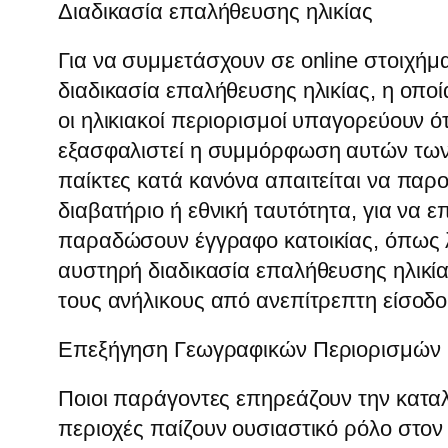
Διαδικασία επαλήθευσης ηλικίας
Για να συμμετάσχουν σε online στοιχήμ
διαδικασία επαλήθευσης ηλικίας, η οποί
οι ηλικιακοί περιορισμοί υπαγορεύουν ότ
εξασφαλιστεί η συμμόρφωση αυτών των 
παίκτες κατά κανόνα απαιτείται να πα
διαβατήριο ή εθνική ταυτότητα, για να ε
παραδώσουν έγγραφο κατοικίας, όπως λ
αυστηρή διαδικασία επαλήθευσης ηλικίας
τους ανήλικους από ανεπίτρεπτη είσοδο
Επεξήγηση Γεωγραφικών Περιορισμών
Ποιοι παράγοντες επηρεάζουν την καταλ
περιοχές παίζουν ουσιαστικό ρόλο στον