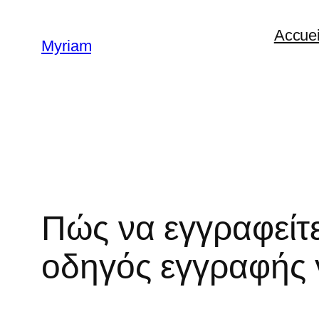
Accuei
Myriam
Πώς να εγγραφείτ
οδηγός εγγραφής 