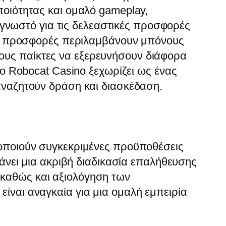
οιότητας και ομαλό gameplay,
ι γνωστό για τις δελεαστικές προσφορές
 οι προσφορές περιλαμβάνουν μπόνους
υς παίκτες να εξερευνήσουν διάφορα
το Robocat Casino ξεχωρίζει ως ένας
αναζητούν δράση και διασκέδαση.
νοποιούν συγκεκριμένες προϋποθέσεις
βάνει μια ακριβή διαδικασία επαλήθευσης
α, καθώς και αξιολόγηση των
ίναι αναγκαία για μια ομαλή εμπειρία