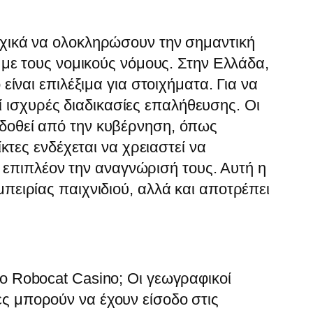
ρχικά να ολοκληρώσουν την σημαντική
η με τους νομικούς νόμους. Στην Ελλάδα,
είναι επιλέξιμα για στοιχήματα. Για να
 ισχυρές διαδικασίες επαλήθευσης. Οι
κδοθεί από την κυβέρνηση, όπως
κτες ενδέχεται να χρειαστεί να
επιπλέον την αναγνώρισή τους. Αυτή η
πειρίας παιχνιδιού, αλλά και αποτρέπει
ο Robocat Casino; Οι γεωγραφικοί
ς μπορούν να έχουν είσοδο στις