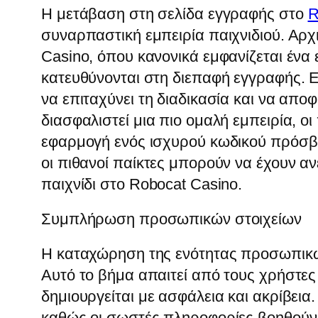
Η μετάβαση στη σελίδα εγγραφής στο
R
συναρπαστική εμπειρία παιχνιδιού. Αρχι
Casino, όπου κανονικά εμφανίζεται ένα 
κατευθύνονται στη διεπαφή εγγραφής. Ε
να επιταχύνει τη διαδικασία και να απ
διασφαλιστεί μια πιο ομαλή εμπειρία, 
εφαρμογή ενός ισχυρού κωδικού πρόσβα
οι πιθανοί παίκτες μπορούν να έχουν α
παιχνίδι στο Robocat Casino.
Συμπλήρωση προσωπικών στοιχείων
Η καταχώρηση της ενότητας προσωπικών
Αυτό το βήμα απαιτεί από τους χρήστες
δημιουργείται με ασφάλεια και ακρίβεια
καθώς οι σωστές πληροφορίες βοηθούν