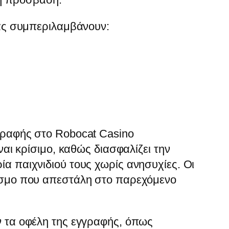
ίας συμπεριλαμβάνουν:
γραφής στο Robocat Casino
αι κρίσιμο, καθώς διασφαλίζει την
α παιχνιδιού τους χωρίς ανησυχίες. Οι
δεσμο που απεστάλη στο παρεχόμενο
ν τα οφέλη της εγγραφής, όπως