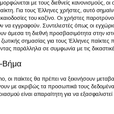
ρφώνεται με τους διεθνείς κανονισμούς, οι ο
ίκτη. Για τους Έλληνες χρήστες, αυτό σημαίνε
δικαιοδοσίες του καζίνο. Οι χρήστες παροτρύν
 να εγγραφούν. Συντελεστές όπως οι εγχώριο
υν άμεσα τη διεθνή προσβασιμότητα στην ιστο
 ζωτικής σημασίας για τους Έλληνες παίκτες 
ώντας παράλληλα σε συμφωνία με τις δικαστικ
α-Βήμα
o, οι παίκτες θα πρέπει να ξεκινήσουν μεταβ
γάγουν με ακριβώς τα προσωπικά τους δεδομέν
αριασμού είναι απαραίτητη για να εξασφαλιστε