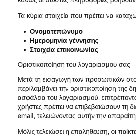
Τα κύρια στοιχεία που πρέπει να καταχ
Ονοματεπώνυμο
Ημερομηνία γέννησης
Στοιχεία επικοινωνίας
Οριστικοποίηση του λογαριασμού σας
Μετά τη εισαγωγή των προσωπικών στοι
περιλαμβάνει την οριστικοποίηση της δη
ασφάλεια του λογαριασμού, επιτρέποντα
χρήστες πρέπει να επιβεβαιώσουν τη δ
email, τελειώνοντας αυτήν την απαραίτη
Μόλις τελειώσει η επαλήθευση, οι παίκ